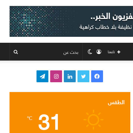
تسجيل
الوضع
بحث
تابعنا
الدخول
المظلم
عن
ف
ت
ل
ا
ت
ي
و
ي
ن
ي
س
ي
ن
س
ل
الطقس
31
ب
ت
ك
ت
ق
℃
و
ر
د
ق
ر