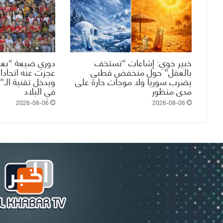
خبير جوي: إشاعات “تستخف
دوري ضيعة “بعم
بالعقل” حول منخفض قطبي
عجزت عنه اتحادات
يضرب سوريا ولا موجات حارة على
مدى منظور
في البلاد
2026-08-06
2026-08-06