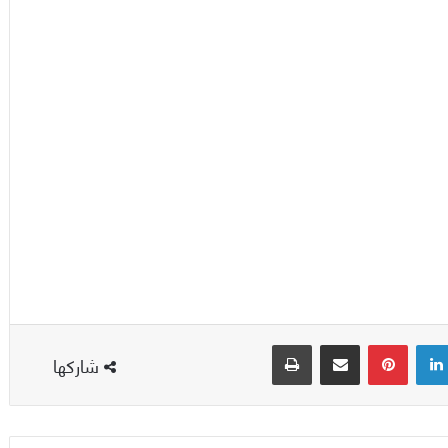
لينكدإن
بينتيريست
مشاركة عبر البريد
طباعة
شاركها