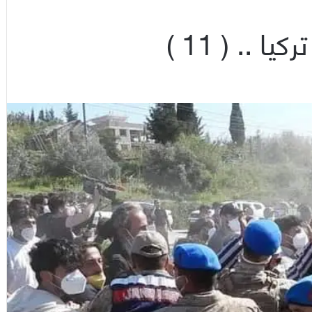
.. ( 11 )