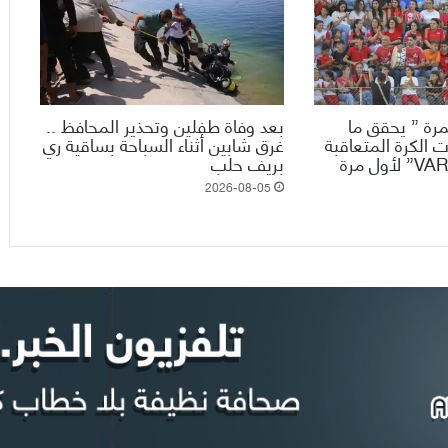
رة ” يحقق ما
بعد وفاة طفلين وتحذير المحافظ ..
 الكرة المتعاقبة
غرق شابين أثناء السباحة بساقية ري
ويدخل تقنية الـ”VAR” لأول مرة
بريف حلب
2026-08-05