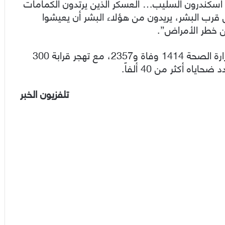
اسكندرون السليب… العسكر الذين يرتدون الكمامات
قرب البشر، يريدون من هؤلاء البشر أن يعيشوا
ن خطر الأمراض”.
وبلغ عدد ضحايا زلزال 6 شباط في سوريا بحسب وزارة الصحة 1414 وفاة و2357، مع تهجر قرابة 300
ه أكثر من 40 ألفاً.
تلفزيون الخبر