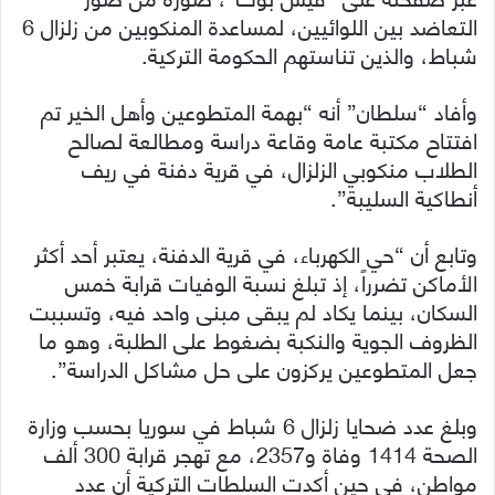
التعاضد بين اللوائيين، لمساعدة المنكوبين من زلزال 6
شباط، والذين تناستهم الحكومة التركية.
وأفاد “سلطان” أنه “بهمة المتطوعين وأهل الخير تم
افتتاح مكتبة عامة وقاعة دراسة ومطالعة لصالح
الطلاب منكوبي الزلزال، في قرية دفنة في ريف
أنطاكية السليبة”.
وتابع أن “حي الكهرباء، في قرية الدفنة، يعتبر أحد أكثر
الأماكن تضرراً، إذ تبلغ نسبة الوفيات قرابة خمس
السكان، بينما يكاد لم يبقى مبنى واحد فيه، وتسببت
الظروف الجوية والنكبة بضغوط على الطلبة، وهو ما
جعل المتطوعين يركزون على حل مشاكل الدراسة”.
وبلغ عدد ضحايا زلزال 6 شباط في سوريا بحسب وزارة
الصحة 1414 وفاة و2357، مع تهجر قرابة 300 ألف
مواطن، في حين أكدت السلطات التركية أن عدد