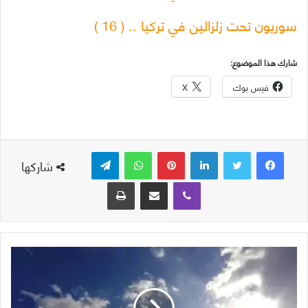
سوريون تحت زلزالين في تركيا .. ( 16 )
شارك هذا الموضوع:
فيس بوك
X
لينكدإن
بينتيريست
واتساب
تيلقرام
شاركها
ڤايبر
مشاركة عبر البريد
طباعة