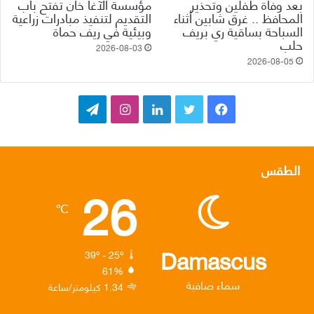
بعد وفاة طفلين وتحذير
مؤسسة الآغا خان تفتح باب
المحافظ .. غرق شابين أثناء
التقديم لتنفيذ مبادرات زراعية
السباحة بساقية ري بريف
وبيئية في ريف حماة
حلب
2026-08-03
2026-08-05
ف
ت
ل
ا
ت
ي
و
ي
ن
ي
س
ي
ن
س
ل
الطقس
26
ب
ت
ك
ت
ق
℃
و
ر
د
ق
ر
ك
إ
ر
ا
Damascus
39º - 25º
61%
ن
ا
م
سماء صافية
1.34 كيلومتر/ساعة
م