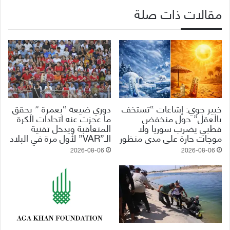
مقالات ذات صلة
خبير جوي: إشاعات “تستخف
دوري ضيعة “بعمرة ” يحقق
بالعقل” حول منخفض
ما عجزت عنه اتحادات الكرة
قطبي يضرب سوريا ولا
المتعاقبة ويدخل تقنية
موجات حارة على مدى منظور
الـ”VAR” لأول مرة في البلاد
2026-08-06
2026-08-06