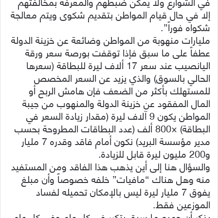
في الشوارع ولا يمكن ضبطهم والمعرفة بمخالفتهم
إلا في حال قيام المواطن بتقديم شكوى ويتم معالجة
شكواه فوراً”.
مليارات منهوبة من المواطن وضائعة عن خزينة الدولة
عطفاً على ما سبق فإذا توقفت بورصة سعر ورقة
اليانصيب عند سعر 17 ألاف ليرة للبطاقة (سعرها
الحالي بالسوق) والذي يزيد عن السعر المخصص
للمستهلك بأكثر من الضعف فإن هامش الربح أو
المال المفقود عن خزينة الدولة والمنهوب من جيبة
المواطن يكون 9 آلاف ليرة (مقدار زيادة السعر في
البطاقة) ×800 ألف (عدد البطاقات المطروحة بحسب
مدير مؤسسة البريد) نكون أمام فاقد وقدره 7 مليار
و200 مليون ليرة قابل للزيادة.
والسؤال هنا إلى أين يذهب هذا الفاقد ومن المستفيد
منه وهل هناك “مافيات” خلفه خصوصاً وأن مبلغ
يفوق 7 مليار ليرة ليس بالإمكان تحميله لفساد
الموزعين فقط.
يذكر أن جميع ما سبق يتكرر في كل عام وفي كل عام