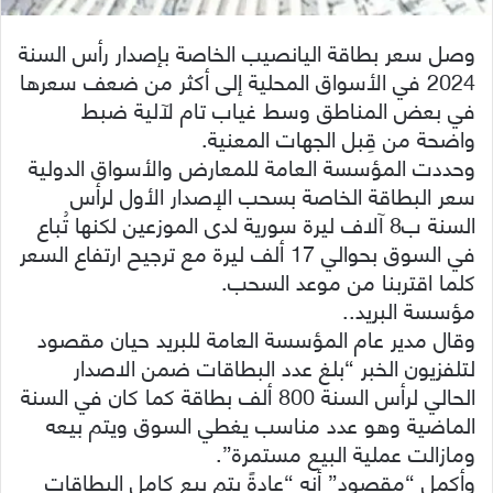
وصل سعر بطاقة اليانصيب الخاصة بإصدار رأس السنة
2024 في الأسواق المحلية إلى أكثر من ضعف سعرها
في بعض المناطق وسط غياب تام لآلية ضبط
واضحة من قِبل الجهات المعنية.
وحددت المؤسسة العامة للمعارض والأسواق الدولية
سعر البطاقة الخاصة بسحب الإصدار الأول لرأس
السنة ب8 آلاف ليرة سورية لدى الموزعين لكنها تُباع
في السوق بحوالي 17 ألف ليرة مع ترجيح ارتفاع السعر
كلما اقتربنا من موعد السحب.
مؤسسة البريد..
وقال مدير عام المؤسسة العامة للبريد حيان مقصود
لتلفزيون الخبر “بلغ عدد البطاقات ضمن الاصدار
الحالي لرأس السنة 800 ألف بطاقة كما كان في السنة
الماضية وهو عدد مناسب يغطي السوق ويتم بيعه
ومازالت عملية البيع مستمرة”.
وأكمل “مقصود” أنه “عادةً يتم بيع كامل البطاقات