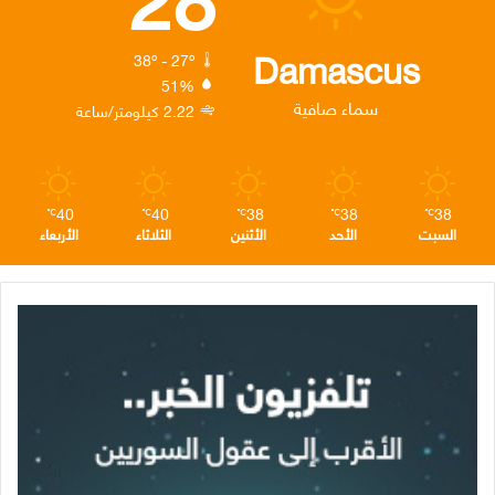
و
ر
د
ق
ر
ك
إ
ر
ا
Damascus
38º - 27º
51%
ن
ا
م
سماء صافية
2.22 كيلومتر/ساعة
م
40
40
38
38
38
℃
℃
℃
℃
℃
السبت
الأحد
الأثنين
الثلاثاء
الأربعاء