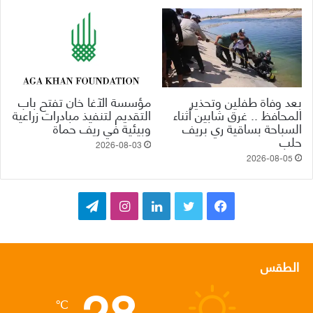
بعد وفاة طفلين وتحذير
مؤسسة الآغا خان تفتح باب
المحافظ .. غرق شابين أثناء
التقديم لتنفيذ مبادرات زراعية
السباحة بساقية ري بريف
وبيئية في ريف حماة
حلب
2026-08-03
2026-08-05
ف
ت
ل
ا
ت
ي
و
ي
ن
ي
س
ي
ن
س
ل
الطقس
28
ب
ت
ك
ت
ق
℃