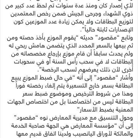
لأي إصدار كان ومنذ عدة سنوات تم لحظ عدد كبير من
ذوي الشهداء وجرحى الجيش ضمن رخص المعتمدين
لتوزيع البطاقات ولا يمكن زيادة عدد الموزعين كون
الإصدارات ثابتة حالياً”.
وتابع “مقصود” حديثه “يقوم الموزع بأخذ حصته ومن
ثم بيعها بالسعر المحدد الذي يتضمن هامش ربحي له
ولم يحدث سابقاً أن قام موزع بإرجاع مخصصاته من
البطاقات لا في سحب رأس السنة أو في سحوبات
أُخرى لأن ذلك يعرضهم لسحب الرخصة”.
وأشار “مقصود” إلى أنه “في حال ضبط الموزع يبيع
البطاقة بسعر خارج التسعيرة يتم إلغاء رخصته فوراً
وهذا من شروط الترخيص وموضوع ضبط سعر
البطاقة ليس من اختصاصنا بل من اختصاص الجهات
المعنية بضبط الأسعار”
وحول التنسيق مع مديرية المعارض نوه “مقصود”
إلى أن “مؤسسة المعارض هي الجهة صاحبة الخدمة
والمالكة لأوراق اليانصيب ولدينا اتفاق قديم معها