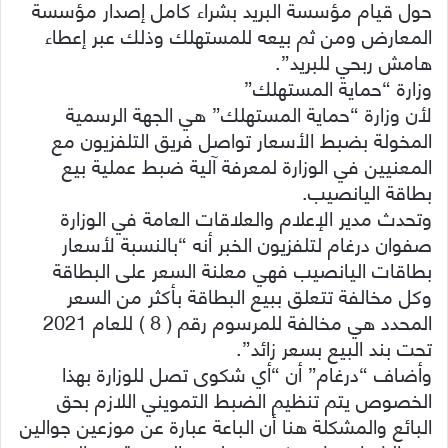
حول قيام مؤسسة البريد بشراء كامل إصدار مؤسسة
المعارض ومن ثم بيعه للمستهلك وذلك عبر إعطاء
هامش ربحي للبريد”.
وزارة “حماية المستهلك”
لأن وزارة “حماية المستهلك” هي الجهة الرسمية
المخولة بضبط الأسعار تواصل فريق التلفزيون مع
المعنيين في الوزارة لمعرفة آلية ضبط عملية بيع
بطاقة اليانصيب.
وتحدث مدير الإعلام والعلاقات العامة في الوزارة
صفوان درغام لتلفزيون الخبر أنه “بالنسبة لأسعار
بطاقات اليانصيب فهي معلنة السعر على البطاقة
وكل مخالفة تتعلق ببيع البطاقة بأكثر من السعر
المحدد هي مخالفة للمرسوم رقم ( 8 ) للعام 2021
تحت بند البيع بسعر زائد”.
وأضاف “درغام” أن “أي شكوى تصل للوزارة بهذا
الخصوص يتم تنظيم الضبط التمويني اللازم بحق
البائع والمشكلة هنا أن الباعة عبارة عن موزعين جوالين