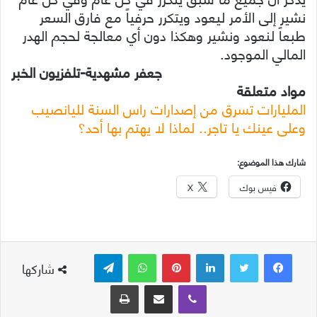
نشير إلى الأمر ليعود ويتكرر حرفياً مع فارق السعر
طبعاً لنعود ونشير وهكذا دون أي معالجة لحجم الهدر
المالي الموجود.
جعفر مشهدية-تلفزيون الخبر
مواد متعلقة
المليارات تسرق من إصدارات راس السنة لليانصيب
وعلى عينك يا تاجر.. لماذا لا يهتم بها أحد؟
شارك هذا الموضوع:
فيس بوك
X
لينكدإن
بينتيريست
واتساب
تيلقرام
شاركها
ڤايبر
مشاركة عبر البريد
طباعة