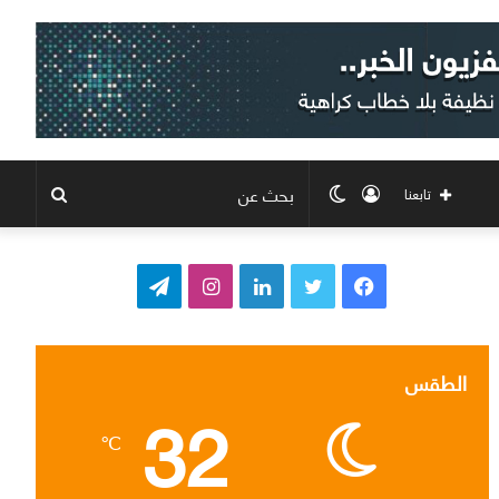
تسجيل
الوضع
بحث
تابعنا
الدخول
المظلم
عن
ف
ت
ل
ا
ت
ي
و
ي
ن
ي
س
ي
ن
س
ل
الطقس
32
ب
ت
ك
ت
ق
℃
و
ر
د
ق
ر