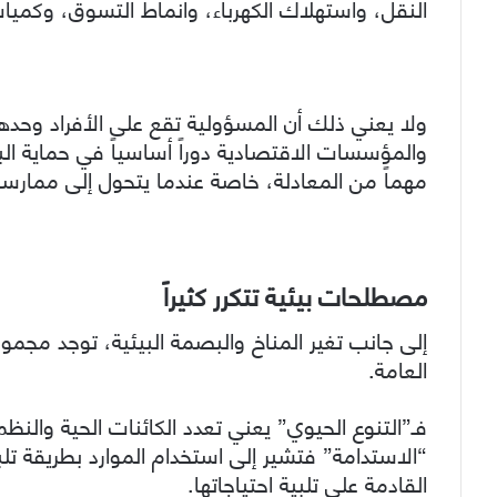
النقل، واستهلاك الكهرباء، وأنماط التسوق، وكميات
ولا يعني ذلك أن المسؤولية تقع على الأفراد وحدهم
والمؤسسات الاقتصادية دوراً أساسياً في حماية البيئ
مهماً من المعادلة، خاصة عندما يتحول إلى ممارس
مصطلحات بيئية تتكرر كثيراً
إلى جانب تغير المناخ والبصمة البيئية، توجد مج
العامة.
فـ”التنوع الحيوي” يعني تعدد الكائنات الحية والنظ
“الاستدامة” فتشير إلى استخدام الموارد بطريقة تلب
القادمة على تلبية احتياجاتها.