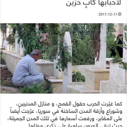
لأحبابها كأبٍ حزين
2017-12-17
كما غيّرت الحرب حقول القمح، و منازل المدنيين،
وشوراع وأزقة المدن الساخنة في سوريا، عرّجت أيضاً
على المقابر، ورفعت أسعارها في تلك المدن الجميلة،
حيث تبقى العيون ساهرة على ذكرى موتاها.