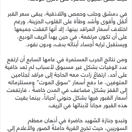
في دمشق وحلب وحمص واللاذقية، يبقى سعر القبر
أثقل وأقوى وأشد وطأة على القلوب الحزينة، ورغم
اختلاف أسعار المراقد بينها، إلا أنها اتفقت جميعها
على أن تكون مرتفعة، في حين يهدأ الريف الوديع،
ويستقبل ترابه أجساد أبنائه بدفء ودون نقود.
ومن نتائج الحرب المستمرة في عامها السابع أن ارتفع
عدد الوفيات بشكل غير مسبوق لأسباب لم تعد خافية
على أحد، ارتفاعٌ زادت معه الحاجة إلى مراقد لجثامين
المتوفين، ما دفع أسعار “سوق الموت” ومستلزماته
إلى القفز بشكل مضاعف في المدن خاصةً ، فارتفعت
أسعار القبور فيها بشكل جنوني أحياناً، بينما بقيت
هذه القبور مجاناً لأبنائها في الريف.
وتبدو جنازة الشهيد حاضرة في أذهان معظم
السوريين، حيث تخرج القرية حاملةً الصور والأعلام إلى