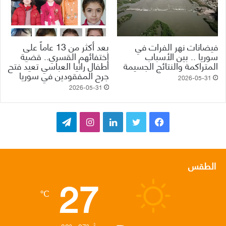
فيضانات نهر الفرات في
بعد أكثر من 13 عاماً على
سوريا .. بين الأسباب
اختفائهم القسري.. قضية
المتراكمة والنتائج الجسيمة
أطفال رانيا العباسي تعيد فتح
جرح المفقودين في سوريا
2026-05-31
2026-05-31
ف
ت
ل
ا
ت
ي
و
ي
ن
ي
س
ي
ن
س
ل
الطقس
27
ب
ت
ك
ت
ق
℃
و
ر
د
ق
ر
ك
إ
ر
ا