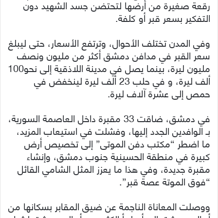
رقعة صغيرة من أرضها لتحتضن جسد الشهيد دون
التفكير بسعر قبر أو كلفة.
وفي المدن تختلف الأحوال، وترتفع الأسعار، حتى ليبلغ
سعر القبر في مدافن دمشق أكثر من مليون ونصف
مليون ليرة، بينما يصل في مدينة اللاذقية إلى نحو100
ألف ليرة، و في حلب 23 ألف ليرة لينخفض في
حمص إلى عشرة آلاف ليرة.
في دمشق، ضاقت 33 مقبرة داخل العاصمة السورية،
بـ الوافدين الجدد إليها، وفشلت في استيعاب المزيد،
ما اضطر “مكتب دفن الموتى” إلى تخصيص أرض
كبيرة في منطقة الحسينية جنوب دمشق، وإنشاء
مقبرة جديدة، وفي هذا ما يعزز المثل الشامي القائل
“فوق الموتة عصة قبر”.
ووصلت المعاناة الناجمة عن ضيق المقابر بسكانها من