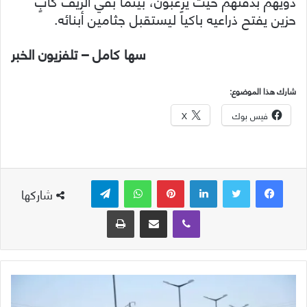
ذويهم بدفنهم حيث يرغبون، بينما بقي الريف كأبٍ
حزين يفتح ذراعيه باكياً ليستقبل جثامين أبنائه.
سها كامل – تلفزيون الخبر
شارك هذا الموضوع:
فيس بوك
X
لينكدإن
بينتيريست
واتساب
تيلقرام
شاركها
ڤايبر
مشاركة عبر البريد
طباعة