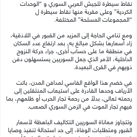
نقاط سيطرة للجيش العربي السوري و “الوحدات
الكردية” وعلى مقربة منها نقاط سيطرة ل
“المجموعات المسلحة” المختلفة.
ومع تنامي الحاجة إلى المزيد من القبور في اللاذقية،
زاد أسعارها بشكل مبالغ به، بعد ارتفاع عدد السكان
في منطقة ما على حساب أُخرى، جراء حركة النزوح
الداخلية، الأمر الذي جعل السوريين يستسهلون دفن
ذويهم في القرى البعيدة.
في خضم هذا الواقع القاسي لمدافن المدن، باتت
الأرياف وحدها القادرة على استيعاب المنتقلين إلى
رحمته تعالى، بدلاً من رحمة تجار الحرب أو ظلمهم، بما
فيهم تجار الموت في الزمن السوري الصعب.
وتتجاوز معاناة السوريين التكاليف الباهظة لأسعار
القبور ومتطلبات الوفاة، إلى حد استحالة تنفيذ وصايا