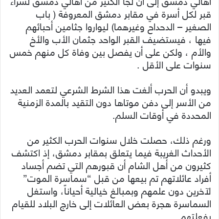
أهالي دمشق إلى أن لجأ الكثير من أهالي دمشق لشراء
قبر لكل أسرة في مقابر دمشق المعروفة ( باب
الصغير – الدحداح وغيرهما) ليواروا جثامين أحبائهم
فيها ، فيستضيف القبر الواحد جثمان الأب والأخ
والأم ، ولكن على أن يفصل بين وفاة كل منهم خمس
سنوات على الأقل .
ويبدو أن الحرب ألغت هذا الشرط الشرعي لتعمد العديد
من الأسر إلى دفن موتاها دون التقيد بالمدة الزمنية
المحددة في أوقات السلم.
ورغم ذلك، حصلت خلال سنوات الحرب الكثير من
الأحداث الغريبة فيما يتعلق بمقابر دمشق، إذ اكتشف
كثيرون من أهل الشام أن قبورهم التي تضم أجساد
أفراد عائلاتهم تم بيعها من قبل “سماسرة الموت”
لآخرين دون علمهم وبمبالغ خيالية أحياناً، واستغل
السماسرة هجرة بعض العائلات إلى خارج البلاد للقيام
بفعلتهم.