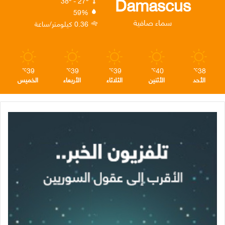
Damascus
38º - 27º
59%
ن
ا
م
سماء صافية
0.36 كيلومتر/ساعة
م
39
39
39
40
38
℃
℃
℃
℃
℃
الأحد
الأثنين
الثلاثاء
الأربعاء
الخميس