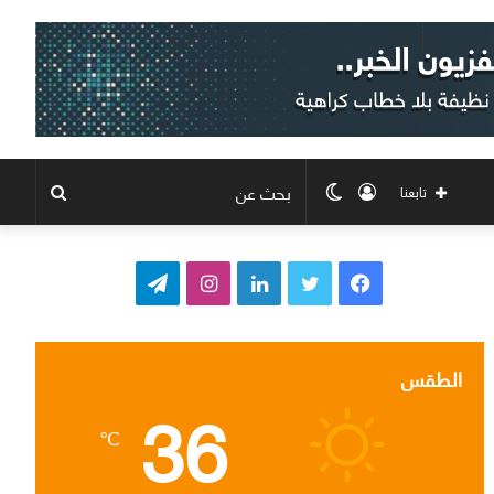
تسجيل
الوضع
بحث
تابعنا
الدخول
المظلم
عن
ف
ت
ل
ا
ت
ي
و
ي
ن
ي
س
ي
ن
س
ل
الطقس
36
ب
ت
ك
ت
ق
℃
و
ر
د
ق
ر