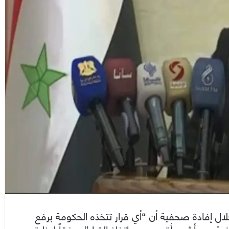
 إفادة صحفية أن “أي قرار تتخذه الحكومة برفع
هي أشد وأقصى من اتخاذ القرار”، وفقاً لوزارة