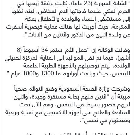
“الشابة السورية (23 عاماً)، كانت برفقة زوجها في
الحرم المكي عندما فاجأتها آلام المخاض، ليتم نقلها
إلى مستشفى النساء والولادة والأطفال بمكة
المكرمة، حيث أجريت لها هناك عملية قيصرية أسفرت
عن ولادة اثنين من الذكور واثنتين من الإناث”.
وقالت الوكالة إن “حمل الأم استمر 34 أسبوعاً (8
أشهر)، فيما تم نقل المواليد إلى العناية المركزة لحديثي
الولادة، ليتم توصيلهم بالأجهزة الطبية الداعمة
للتنفس، حيث وبلغت أوزانهم ما 1300 و1800 غرام.”
وشرحت وزارة الصحة السعودية وضع التوائم صحياً
مبينة أن “اثنين منهم بحالة مستقرة وجيدة، واثنين
لديهم قصور بسيط في التنفس، وهم الآن تحت
المتابعة والعلاج على أجهزه الأكسجين مع تغذية وريدية
وصحتهم في تحسن”.
ولفتت الوكالة إلى أن “العائلة تحفظت عن كشف