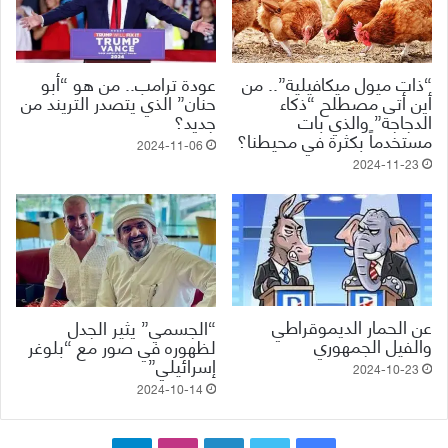
“ذات ميول ميكافيلية”.. من
عودة ترامب.. من هو “أبو
أين أتى مصطلح “ذكاء
حنان” الذي يتصدر التريند من
الدجاجة” والذي بات
جديد؟
مستخدماً بكثرة في محيطنا؟
2024-11-06
2024-11-23
عن الحمار الديموقراطي
“الجسمي” يثير الجدل
والفيل الجمهوري
لظهوره في صور مع “بلوغر
إسرائيلي”
2024-10-23
2024-10-14