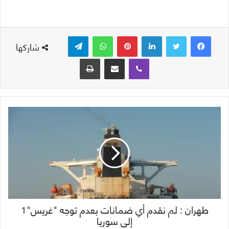
لينكدإن
بينتيريست
واتساب
تيلقرام
شاركها
ڤايبر
مشاركة عبر البريد
طباعة
طهران : لم نقدم أي ضمانات بعدم توجه "غريس"1
إلى سوريا