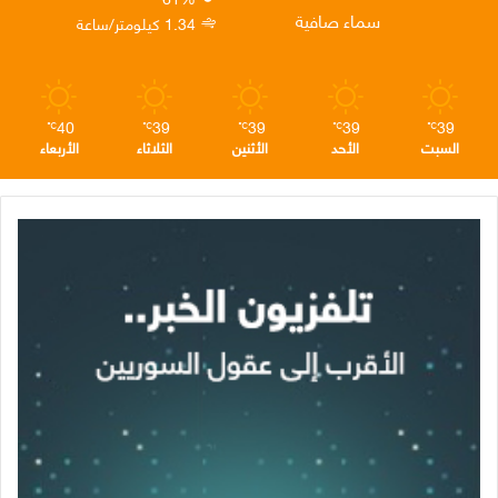
ن
ا
م
سماء صافية
1.34 كيلومتر/ساعة
م
40
39
39
39
39
℃
℃
℃
℃
℃
السبت
الأحد
الأثنين
الثلاثاء
الأربعاء