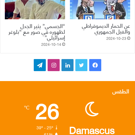
عن الحمار الديموقراطي
“الجسمي” يثير الجدل
والفيل الجمهوري
لظهوره في صور مع “بلوغر
إسرائيلي”
2024-10-23
2024-10-14
ف
ت
ل
ا
ت
ي
و
ي
ن
ي
س
ي
ن
س
ل
الطقس
26
ب
ت
ك
ت
ق
℃
و
ر
د
ق
ر
ك
إ
ر
ا
Damascus
39º - 25º
61%