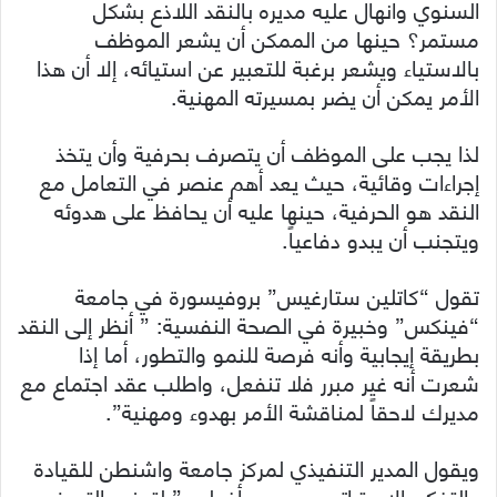
السنوي وانهال عليه مديره بالنقد اللاذع بشكل
مستمر؟ حينها من الممكن أن يشعر الموظف
بالاستياء ويشعر برغبة للتعبير عن استيائه، إلا أن هذا
الأمر يمكن أن يضر بمسيرته المهنية.
لذا يجب على الموظف أن يتصرف بحرفية وأن يتخذ
إجراءات وقائية، حيث يعد أهم عنصر في التعامل مع
النقد هو الحرفية، حينها عليه أن يحافظ على هدوئه
ويتجنب أن يبدو دفاعياً.
تقول “كاتلين ستارغيس” بروفيسورة في جامعة
“فينكس” وخبيرة في الصحة النفسية: ” أنظر إلى النقد
بطريقة إيجابية وأنه فرصة للنمو والتطور، أما إذا
شعرت أنه غير مبرر فلا تنفعل، واطلب عقد اجتماع مع
مديرك لاحقاً لمناقشة اﻷمر بهدوء ومهنية”.
ويقول المدير التنفيذي لمركز جامعة واشنطن للقيادة
والتفكير الاستراتيجي بروس أفوليو ” لتجنب التعرض