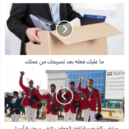
ما عليك فعله بعد تسريحك من عملك
منتخب الفروسية لقفز الحواجز يكتفي ببرونزية آسيا ..