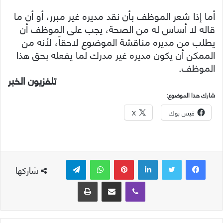
أما إذا شعر الموظف بأن نقد مديره غير مبرر، أو أن ما
قاله لا أساس له من الصحة، يجب على الموظف أن
يطلب من مديره مناقشة الموضوع لاحقاً، ﻷنه من
الممكن أن يكون مديره غير مدرك لما يفعله بحق هذا
الموظف.
تلفزيون الخبر
شارك هذا الموضوع:
فيس بوك
X
لينكدإن
بينتيريست
واتساب
تيلقرام
شاركها
ڤايبر
مشاركة عبر البريد
طباعة