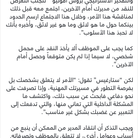
للنقد من مديرك أمام اﻵخرين، اجتمع معه قبل ذلك
لمناقشة هذا اﻷمر، وخلال هذا الاجتماع ارسم الحدود
بينكما حول ما هو لائق وما هو غير لائق، وأخبره بأنك
لا تحبذ هذا اﻷسلوب”.
كما يجب على الموظف ألا يأخذ النقد على محمل
شخصي، لا سيما إذا لم يكن متوقعاً وحصل أمام
الآخرين”.
لكن “ستارغيس” تقول: “اﻷمر لا يتعلق بشخصك بل
بفرصة التطور في مسيرتك المهنية، وإذا تصرفت على
نحو دفاعي فابحث عن سبب ذلك، واكتشف ما
المشكلة الداخلية التي تعاني منها، والتي تدفعك إلى
التعبير عن غضبك بشكل غير مناسب”.
ويجب التذكر أن انتقاد المدير من الممكن أن ينبع من
أسباب وعوامل أخرى، لا تتعلق بالموظف وتصرفاته.