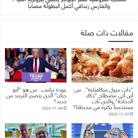
والفارس زنداقي أكمل البطولة مصاباً
مقالات ذات صلة
“ذات ميول ميكافيلية”.. من
عودة ترامب.. من هو “أبو
أين أتى مصطلح “ذكاء
حنان” الذي يتصدر التريند من
الدجاجة” والذي بات
جديد؟
مستخدماً بكثرة في محيطنا؟
2024-11-06
2024-11-23