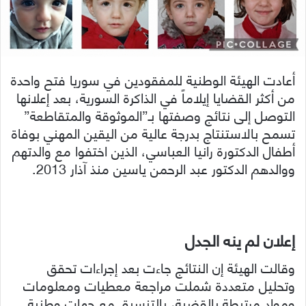
أعادت الهيئة الوطنية للمفقودين في سوريا فتح واحدة
من أكثر القضايا إيلاماً في الذاكرة السورية، بعد إعلانها
التوصل إلى نتائج وصفتها بـ”الموثوقة والمتقاطعة”
تسمح بالاستنتاج بدرجة عالية من اليقين المهني بوفاة
أطفال الدكتورة رانيا العباسي، الذين اختفوا مع والدتهم
ووالدهم الدكتور عبد الرحمن ياسين منذ آذار 2013.
إعلان لم ينه الجدل
وقالت الهيئة إن النتائج جاءت بعد إجراءات تحقق
وتحليل متعددة شملت مراجعة معطيات ومعلومات
ومواد مرتبطة بالقضية، بالتنسيق مع جهات وطنية