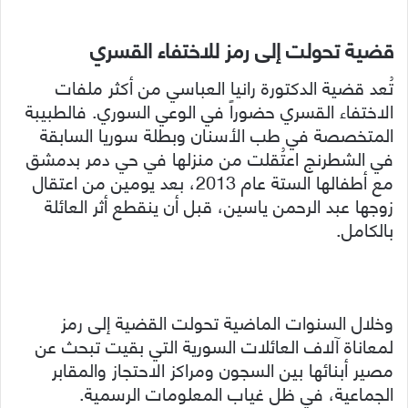
قضية تحولت إلى رمز للاختفاء القسري
تُعد قضية الدكتورة رانيا العباسي من أكثر ملفات
الاختفاء القسري حضوراً في الوعي السوري. فالطبيبة
المتخصصة في طب الأسنان وبطلة سوريا السابقة
في الشطرنج اعتُقلت من منزلها في حي دمر بدمشق
مع أطفالها الستة عام 2013، بعد يومين من اعتقال
زوجها عبد الرحمن ياسين، قبل أن ينقطع أثر العائلة
بالكامل.
وخلال السنوات الماضية تحولت القضية إلى رمز
لمعاناة آلاف العائلات السورية التي بقيت تبحث عن
مصير أبنائها بين السجون ومراكز الاحتجاز والمقابر
الجماعية، في ظل غياب المعلومات الرسمية.