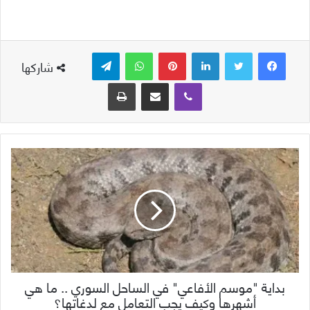
لينكدإن
بينتيريست
واتساب
تيلقرام
شاركها
ڤايبر
مشاركة عبر البريد
طباعة
بداية "موسم الأفاعي" في الساحل السوري .. ما هي
أشهرها وكيف يجب التعامل مع لدغاتها؟