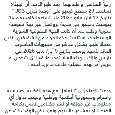
رانية العباسي وأطفالهما، بعد ظهر الأحد، أن الهيئة:
تسلّمت 29 مقطع فيديو على “وحدة تخزين USB”
بتاريخ 12 أيار/ مايو 2026 عند الساعة الخامسة مساءً
بتوقيت دمشق في مدينة بروكسل عبر جهة حقوقية
سورية وذلك بعد أن كانت الجهة الحقوقية السورية
الوسيطة قد استلمت هذه المواد من الشقيقين اللذين
حصلا عليها بشكل مباشر من محتويات الحاسوب
العائد لأمجد يوسف بتاريخ 9 أيار/ مايو 2026 في
باريس وتؤكد الهيئة أنه لا توجد علاقة لأي شخص أو
فريق آخر بهذه العملية خلاف ما ورد أعلاه .
ودعت الهيئة إلى “التعامل مع هذه القضية بحساسية
واحترام ومسؤولية أخلاقية ووطنية وتجنب تداول أي
معلومات غير موثقة أو نشر مضامين تمسّ بكرامة
الضحايا أو بمشاعر عائلاتهم وتُعرب في الوقت ذاته عن