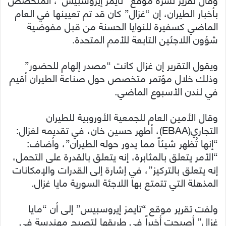
بأخبار الطيران، إن “غزال” كان قد تم تعيينها في العام
الماضي كسفيرة للنوايا الحسنة من قبل مفوضية
شؤون اللاجئين التابعة للأمم المتحدة.
ويقول التقرير إن غزال كانت “مصدر إلهام للحضور”
وذلك خلال مؤتمر متخصص حول صناعة الطيران أقيم
في لندن الأسبوع الماضي.
وقال الأمين العام للجمعية الأوروبية للطيران
التجاري(EBAA)، أطهر حسين خان، في تقديمه لغزال:
“إنها تُظهر شيئاً مما يدور حوله الطيران”، وأضاف:
“الأمر يتعلق بالمثابرة، إنه يتعلق بالقدرة على التحمل،
إنه يتعلق بالتركيز”، في إشارة إلى القدرات والإمكانات
المذهلة التي تتمتع بها اللاجئة السورية مايا غزال.
ولفت تقرير موقع “تايمز إيروسبيس” إلى أن “مايا
غزال” أصبحت أخيراً في طريقها لتصبح مهندسة في