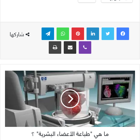
لينكدإن
بينتيريست
واتساب
تيلقرام
شاركها
ڤايبر
مشاركة عبر البريد
طباعة
ما هي "طباعة الأعضاء البشرية" ؟