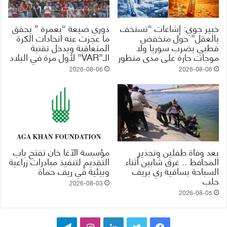
خبير جوي: إشاعات “تستخف
دوري ضيعة “بعمرة ” يحقق
بالعقل” حول منخفض
ما عجزت عنه اتحادات الكرة
قطبي يضرب سوريا ولا
المتعاقبة ويدخل تقنية
موجات حارة على مدى منظور
الـ”VAR” لأول مرة في البلاد
2026-08-06
2026-08-06
بعد وفاة طفلين وتحذير
مؤسسة الآغا خان تفتح باب
المحافظ .. غرق شابين أثناء
التقديم لتنفيذ مبادرات زراعية
السباحة بساقية ري بريف
وبيئية في ريف حماة
حلب
2026-08-03
2026-08-05