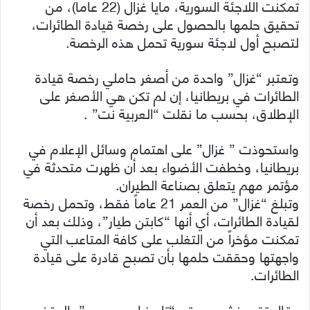
تمكنت اللاجئة السورية، مايا غزال (22 عاما)، من
تحقيق حلمها بالحصول على رخصة قيادة الطائرات،
لتصبح أول لاجئة سورية تحمل هذه الرخصة.
وتعتبر “غزال” واحدة من أصغر حاملي رخصة قيادة
الطائرات في بريطانيا، إن لم تكن هي الأصغر على
الإطلاق، بحسب ما نقلت “العربية نت” .
واستحوذت ” غزال” على اهتمام وسائل الإعلام في
بريطانيا، وخطفت الأضواء بعد أن ظهرت متحدثة في
مؤتمر مهم يتعلق بصناعة الطيران.
وتبلغ “غزال” من العمر 21 عاماً فقط، وتحمل رخصة
لقيادة الطائرات، أي أنها “كابتن طيار”، وذلك بعد أن
تمكنت مؤخراً من التغلب على كافة المتاعب التي
واجهتها وحققت حلمها بأن تصبح قادرة على قيادة
الطائرات.
وقال تقرير نشره موقع “تايمز إيروسبيس”، المتخصص