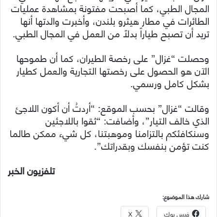
المجال الطبي، كما أصبحت مفتونة بمشاهدة عمليات
الطائرات في مطار هيثرو بلندن، وأخبرت والدتها أنها
تريد أن تصبح طياراً بدلاً من العمل في المجال الطبي.
وحصلت “غزال” على رخصة الطيران، كما أن طموحها
الآن هو الحصول على رخصتها التجارية والعمل كطيار
بشكل كامل ورسمي.
وقالت “غزال” بحسب الموقع: “أردتُ أن أكون اللاجئ
الذي خالف التيار”، وأضافت: “ثقوا باللاجئين
وسنكافئكم بالتزامنا وموهبتنا، كل شيء ممكن طالما
كنت تؤمن بنفسك وبقدراتك”.
تلفزيون الخبر
شارك هذا الموضوع:
فيس بوك
X