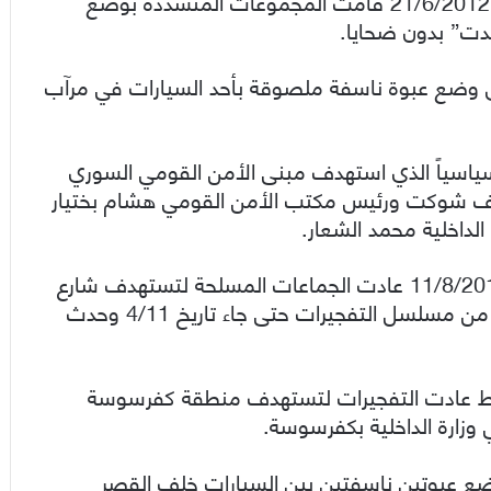
بتفجير انتحاري، وبعد مرور ثلاثة عشر يوماً و بتاريخ 21/6/2012 قامت المجموعات المتشددة بوضع
عدت” بدون ضحايا.
رهابي عن طريق وضع عبوة ناسفة ملصوقة بأحد السيارات في مرآب
ن التفجير الأقوى سياسياً الذي استهدف مبنى الأمن القومي السوري
 آصف شوكت ورئيس مكتب الأمن القومي هشام بختيار
الداخلية محمد الشعار.
وبعد مضي شهر على تفجير الأمن القومي وفي 11/8/2012 عادت الجماعات المسلحة لتستهدف شارع
الثورة بتفجير، ثم مضى ما يقارب الشهرين ارتاح به من مسلسل التفجيرات حتى جاء تاريخ 4/11 وحدث
باط عادت التفجيرات لتستهدف منطقة كفرسوسة
 إرهابي عبر وضع عبوتين ناسفتين بين السيارات خلف القصر