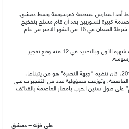
 25/7/2016 وقع تفجير بمحيط أحد المدارس بمنطقة كفرسوسة وسط دمشق،
ا والذي أثار صدمة كبيرة للسوريين بعد أن قام مسلح بتفخيخ
ابنته البالغ عمرها سبع سنوات وتفجيرها في قسم شرطة الميدان في 16 من الشهر الأخير من عام
وافتتح عام 2017 مسلسل التفجيرات في منتصف شهره الأول وبالتحديد في 12 منه وقع تفجير
رسوسة.
يشار إلى أن أغلب التفجيرات، وخصوصا من عام 2012، كان تنظيم “جبهة النصرة” هو من يتبناها،
 العاصمة، وتوزعت مسؤولية عدد من التفجيرات على
 على طول سنين الحرب بامطار العاصمة بالقذائف
علي خزنه – دمشق