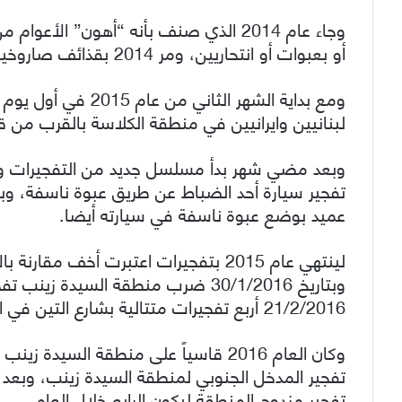
وجاء عام 2014 الذي صنف بأنه “أهون” ال
أو بعبوات أو انتحاريين، ومر 2014 بقذائف صاروخية وهاون أكثر، على ما يبدو تعويضا عن التفجيرات.
ومع بداية الشهر الثا
لبنانيين وايرانيين في منطقة الكلاسة بالقرب من
عميد بوضع عبوة ناسفة في سيارته أيضا.
وبتاريخ 30/1/2016 ضرب منطقة السيدة
21/2/2016 أربع تفجيرات متتالية بشارع التين في المنطقة التابعة لريف دمشق.
تفجير مزدوج المنطقة ليكون الرابع خلال العام.