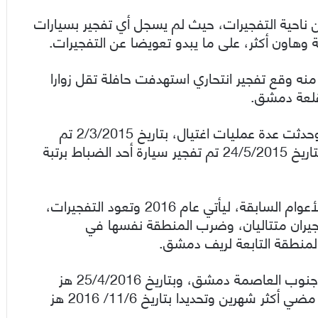
أعوام من ناحية التفجيرات، حيث لم يسجل أي تفجير بسيارات
ني من عام 2015 في أول يوم منه وقع تفجير انتحاري استهدفت حافلة تقل زوارا
 قلعة دمشق.
وبعد مضي شهر بدأ مسلسل جديد من التفجيرات وحدثت عدة عمليات اغتيال، بتاريخ 2/3/2015 تم
تفجير سيارة أحد الضباط عن طريق عبوة ناسفة، وبتاريخ 24/5/2015 تم تفجير سيارة أحد الضباط برتبة
لينتهي عام 2015 بتفجيرات اعتبرت أخف مقارنة بالأعوام السابقة، ليأتي عام 2016 وتعود التفجيرات،
 زينب تفجيران متتاليان، وضرب المنطقة نفسها في
وكان العام 2016 قاسياً على منطقة السيدة زينب جنوب العاصمة دمشق، وبتاريخ 25/4/2016 هز
تفجير المدخل الجنوبي لمنطقة السيدة زينب، وبعد مضي أكثر شهرين وتحديدا بتاريخ 11/6/ 2016 هز