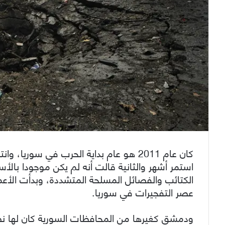
كان عام 2011 هو عام بداية الحرب في سوري
استمر أشهر والثانية قالت أنه لم يكن موجودا بال
الكتائب والفصائل المسلحة المتشددة، وبدأت الأعم
عصر التفجيرات في سوريا.
ودمشق كغيرها من المحافظات السورية كان لها نص