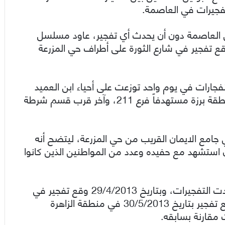
ر الأول على العاصمة دون أن يحدث أي تفجير، عاود مسلسل
عاصمة، وبتاريخ 12 من شباط وقع تفجير في شارع الثورة على أطراف حي المزرعة
 الثاني من عام 2013 وقع عدة إنفجارات في يوم واحد توزعت على أحياء ابن العميد
في منطقة ركن الدين قرب الأفران، وانفجار في منطقة برزة مستهدفاً فرع 211، وآخر قرب قسم شرطة
 انتحاري نفسه في جامع الايمان القريب من حي المزرعة، ليتضح أنه
ستشهد مع حفيده وعدد من المواطنين الذين كانوا
وبعد مضي ما يقارب الشهر على اغتيال البوطي عادت التفجيرات، وبتاريخ 29/4/2013 وقع تفجير في
منطقة المزة بجاتب مدرسة ابن زهر، وبعد ذلك وقع تفجير بتاريخ 30/5/2013 في منطقة الزاهرة