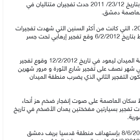
نصيبها أول تفجير وقع في سوريا مع نهاية 2011، بتاريخ 23/12/ 2011 حدث تفجيران متتاليان في
العاصمة دمشق.
واستمر مسلسل التفجيرات مع دخولنا في عام 2012، التي كانت من أكثر السنين التي شهدت تفجيرات
في العاصمة، ومع نهاية الأسبوع الأول لشهر شباط بتاريخ 6/2/2012 وقع تفجير إرهابي تحت جسر
ومالبثت دمشق أن لملمت جراحها من تفجير منطقة الميدان ليعود في تاريخ 12/2/2012 وقوع تفجير
 شهر نصف على تفجير شارع الثورة و مرور شهرين
فجير منطقة الميدان عاد تاريخ 27/4/2012 ليكون التفجير الثاني الذي يضرب منطقة الميدان
 أيام وفي تاريخ 10/5/2012 استيقظ سكان العاصمة على صوت إنفجار ضخم هز أنحاء
ت تفجير بسيارتين مفخختين يعدان الأضخم في تاريخ
رية.
و بعد عدة أيام قامت الجماعات المسلحة بتاريخ 8/6/2012 بإستهداف منطقة قدسيا بريف دمشق