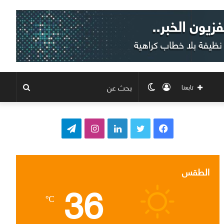
تسجيل
الوضع
بحث
تابعنا
الدخول
المظلم
عن
ف
ت
ل
ا
ت
ي
و
ي
ن
ي
س
ي
ن
س
ل
الطقس
36
ب
ت
ك
ت
ق
℃
و
ر
د
ق
ر