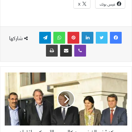
فيس بوك
X
لينكدإن
بينتيريست
واتساب
تيلقرام
شاركها
ڤايبر
مشاركة عبر البريد
طباعة
كوشنير الفرنسي و كالبريس الأمريكي يلتقيان