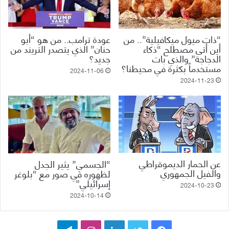
“ذات ميول ميكافيلية”.. من
عودة ترامب.. من هو “أبو
أين أتى مصطلح “ذكاء
حنان” الذي يتصدر التريند من
الدجاجة” والذي بات
جديد؟
مستخدماً بكثرة في محيطنا؟
2024-11-06
2024-11-23
عن الحمار الديموقراطي
“الجسمي” يثير الجدل
والفيل الجمهوري
لظهوره في صور مع “بلوغر
إسرائيلي”
2024-10-23
2024-10-14