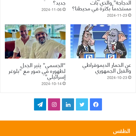
الدجاجة” والذي بات
جديد؟
مستخدماً بكثرة في محيطنا؟
2024-11-06
2024-11-23
عن الحمار الديموقراطي
“الجسمي” يثير الجدل
والفيل الجمهوري
لظهوره في صور مع “بلوغر
إسرائيلي”
2024-10-23
2024-10-14
ف
ت
ل
ا
ت
ي
و
ي
ن
ي
س
ي
ن
س
ل
الطقس