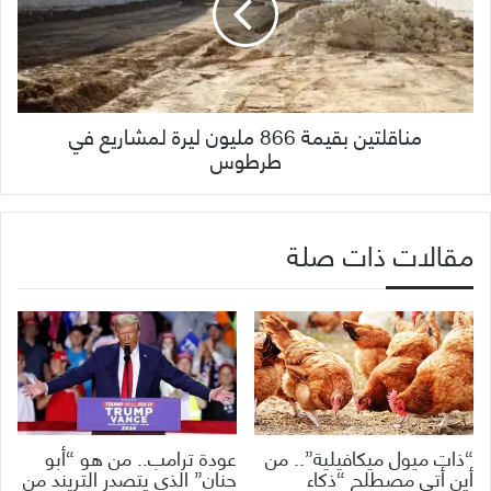
مناقلتين بقيمة 866 مليون ليرة لمشاريع في
طرطوس
مقالات ذات صلة
“ذات ميول ميكافيلية”.. من
عودة ترامب.. من هو “أبو
أين أتى مصطلح “ذكاء
حنان” الذي يتصدر التريند من