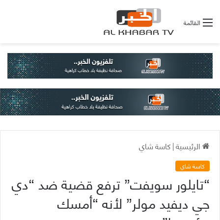
القائمة
الرئيسية
|
كاسة شاي
كاسة شاي
“تايلور سويفت” ترفع قضية ضد “دي
جي ديفيد مولر” لأنه “أمسك