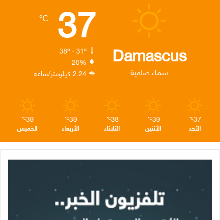
37
ب
ت
ك
ت
ق
℃
و
ر
د
ق
ر
ك
إ
ر
ا
Damascus
38º - 31º
20%
ن
ا
م
سماء صافية
2.24 كيلومتر/ساعة
م
39
39
38
39
37
℃
℃
℃
℃
℃
الأحد
الأثنين
الثلاثاء
الأربعاء
الخميس