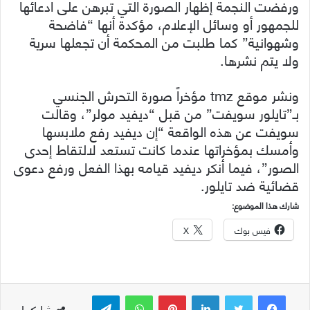
ورفضت النجمة إظهار الصورة التي تبرهن على ادعائها
للجمهور أو وسائل الإعلام، مؤكدة أنها “فاضحة
وشهوانية” كما طلبت من المحكمة أن تجعلها سرية
ولا يتم نشرها.
ونشر موقع tmz مؤخراً صورة التحرش الجنسي
بـ”تايلور سويفت” من قبل “ديفيد مولر”، وقالت
سويفت عن هذه الواقعة “إن ديفيد رفع ملابسها
وأمسك بمؤخراتها عندما كانت تستعد لالتقاط إحدى
الصور”، فيما أنكر ديفيد قيامه بهذا الفعل ورفع دعوى
قضائية ضد تايلور.
شارك هذا الموضوع:
فيس بوك
X
لينكدإن
بينتيريست
واتساب
تيلقرام
شاركها