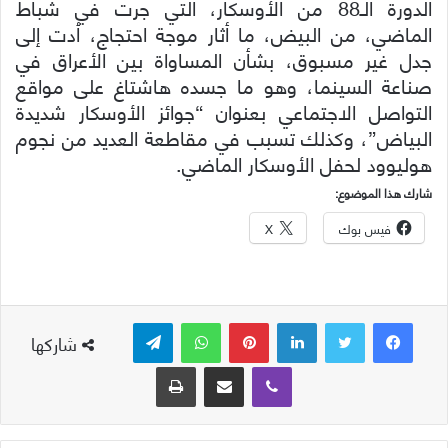
الدورة الـ88 من الأوسكار، التي جرت في شباط
الماضي، من البيض، ما أثار موجة احتجاج، أدت إلى
جدل غير مسبوق، بشأن المساواة بين الأعراق في
صناعة السينما، وهو ما جسده هاشتاغ على مواقع
التواصل الاجتماعي بعنوان “جوائز الأوسكار شديدة
البياض”، وكذلك تسبب في مقاطعة العديد من نجوم
هوليوود لحفل الأوسكار الماضي.
شارك هذا الموضوع:
فيس بوك
X
لينكدإن
بينتيريست
واتساب
تيلقرام
شاركها
ڤايبر
مشاركة عبر البريد
طباعة