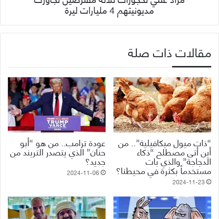
مديونيتهم 4 مليارات ليرة
مقالات ذات صلة
“ذات ميول ميكافيلية”.. من
عودة ترامب.. من هو “أبو
أين أتى مصطلح “ذكاء
حنان” الذي يتصدر التريند من
الدجاجة” والذي بات
جديد؟
مستخدماً بكثرة في محيطنا؟
2024-11-06
2024-11-23