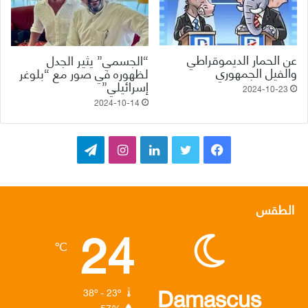
عن الحمار الديموقراطي
“الجسمي” يثير الجدل
والفيل الجمهوري
لظهوره في صور مع “بلوغر
إسرائيلي”
2024-10-23
2024-10-14
ف
ت
ل
ا
ت
ي
و
ي
ن
ي
س
ي
ن
س
ل
الطقس
24
ب
ت
ك
ت
ق
℃
و
ر
د
ق
ر
ك
إ
ر
ا
Damascus
38º - 23º
57%