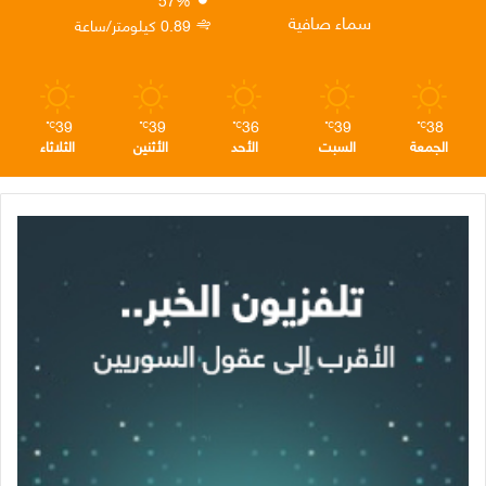
ن
ا
م
سماء صافية
0.89 كيلومتر/ساعة
م
39
39
36
39
38
℃
℃
℃
℃
℃
الجمعة
السبت
الأحد
الأثنين
الثلاثاء