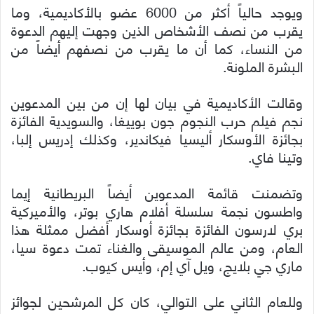
ويوجد حالياً أكثر من 6000 عضو بالأكاديمية، وما
يقرب من نصف الأشخاص الذين وجهت إليهم الدعوة
من النساء، كما أن ما يقرب من نصفهم أيضاً من
البشرة الملونة.
وقالت الأكاديمية في بيان لها إن من بين المدعوين
نجم فيلم حرب النجوم جون بوييغا، والسويدية الفائزة
بجائزة الأوسكار أليسيا فيكاندير، وكذلك إدريس إلبا،
وتينا فاي.
وتضمنت قائمة المدعوين أيضاً البريطانية إيما
واطسون نجمة سلسلة أفلام هاري بوتر، والأميركية
بري لارسون الفائزة بجائزة أوسكار أفضل ممثلة هذا
العام، ومن عالم الموسيقى والغناء تمت دعوة سيا،
ماري جي بلايج، ويل آي إم، وأيس كيوب.
وللعام الثاني على التوالي، كان كل المرشحين لجوائز