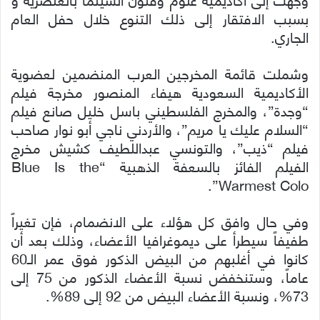
بسبب الافتقار إلى ذلك التنوع خلال حفل العام
الجاري.
وشملت قائمة المخرجين العرب المنضمين لعضوية
الأكاديمية السعودية هيفاء المنصور مخرجة فيلم
“وجدة”، والمخرج الفلسطيني باسل خليل صانع فيلم
“السلام عليك يا مريم”، والأردني ناجي أبو نوار صاحب
فيلم “ذيب”، والتونسي عبداللطيف كشيش مخرج
الفيلم الفائز بالسعفة الذهبية “Blue Is the
Warmest Colo”.
وفي حال وافق كل هؤلاء على الانضمام، فإن تغيراً
طفيفاً سيطرأ على ديموغرافيا الأعضاء، وذلك بعد أن
كانوا في أغلبهم من البيض الذكور فوق عمر الـ60
عاماً، وستنخفض نسبة الأعضاء الذكور من 75 إلى
73%، ونسبة الأعضاء البيض من 92 إلى 89%.