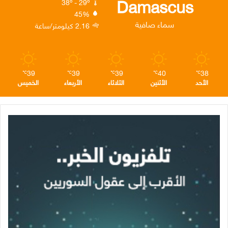
Damascus
38º - 29º
45%
ن
ا
م
سماء صافية
2.16 كيلومتر/ساعة
م
39
39
39
40
38
℃
℃
℃
℃
℃
الأحد
الأثنين
الثلاثاء
الأربعاء
الخميس