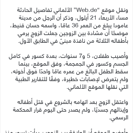
ونقل موقع “Web.de” الألماني تفاصيل الحادثة
مساء الأربعاء 21 أيلول، وذكر أن الرجل من مدينة
عامودا يبلغ من العمر 36 عامًا، واسمه حسان قنيط،
موضحًا أن مشادة بين الزوجين جعلت الزوج يرمي
بأطفاله الثلاثة من نافذة مبنىً في الطابق ا
لأول.
وأصيب طفلان، 5 و7 سنوات، بعدة كسور في كامل
الجسم وكسور في الجمجمة، وفق الموقع، بينما
سقط الطفل البالغ من عمره عامًا واحدًا فوق أخوته،
ولم يتعرض لإصابات خطيرة، وفقًا للتقارير الطبية
التي نقلها الموقع الألماني.
واعتقل الزوج بعد اتهامه بالشروع في قتل أطفاله
وإيذائهم جسديًا، ولم يصدر حتى اليوم قرار المحكمة
الرسمي.
وأوضح الموقع أن العلاقة بين الزوجين بدأت تسوء منذ