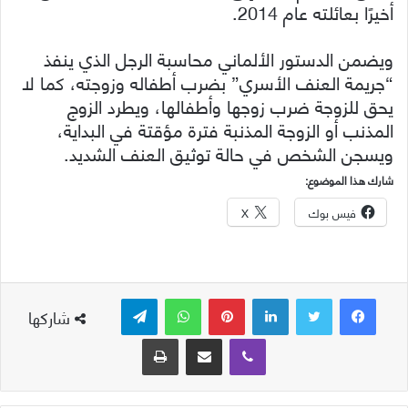
أخيرًا بعائلته عام 2014.
ويضمن الدستور الألماني محاسبة الرجل الذي ينفذ
“جريمة العنف الأسري” بضرب أطفاله وزوجته، كما لا
يحق للزوجة ضرب زوجها وأطفالها، ويطرد الزوج
المذنب أو الزوجة المذنبة فترة مؤقتة في البداية،
ويسجن الشخص في حالة توثيق العنف الشديد.
شارك هذا الموضوع:
فيس بوك
X
لينكدإن
بينتيريست
واتساب
تيلقرام
شاركها
ڤايبر
مشاركة عبر البريد
طباعة