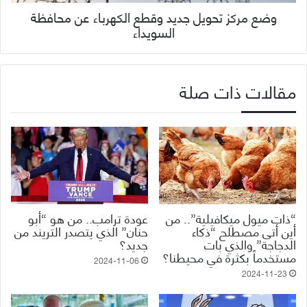
وضع مركز تحويل جديد وقطع الكهرباء عن محافظة
السويداء
مقالات ذات صلة
“ذات ميول ميكافيلية”.. من
عودة ترامب.. من هو “أبو
أين أتى مصطلح “ذكاء
حنان” الذي يتصدر التريند من
الدجاجة” والذي بات
جديد؟
مستخدماً بكثرة في محيطنا؟
2024-11-06
2024-11-23