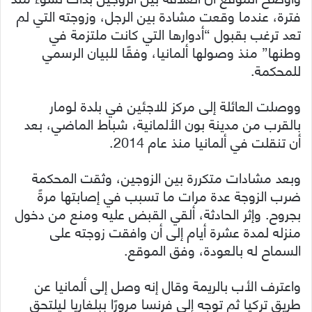
فترة، عندما وقعت مشادة بين الرجل، وزوجته التي لم
تعد ترغب بقبول “أدوارها التي كانت ملتزمة في
وطنها” منذ وصولها ألمانيا، وفقًا للبيان الرسمي
للمحكمة.
ووصلت العائلة إلى مركز للاجئين في بلدة لومار
بالقرب من مدينة بون الألمانية، شباط الماضي، بعد
أن تنقلت في ألمانيا منذ عام 2014.
وبعد مشادات متكررة بين الزوجين، وثقت المحكمة
ضرب الزوجة عدة مرات ما تسبب في إصابتها مرةً
بجروح. وإثر الحادثة، ألقي القبض عليه ومنع من دخول
منزله لمدة عشرة أيام إلى أن وافقت زوجته على
السماح له بالعودة، وفق الموقع.
واعترف الأب بالريمة وقال إنه وصل إلى ألمانيا عن
طريق تركيا ثم توجه إلى فرنسا مرورًا ببلغاريا ليلتحق