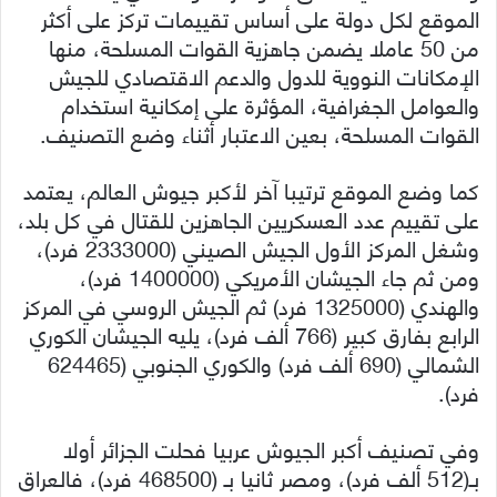
الموقع لكل دولة على أساس تقييمات تركز على أكثر
من 50 عاملا يضمن جاهزية القوات المسلحة، منها
الإمكانات النووية للدول والدعم الاقتصادي للجيش
والعوامل الجغرافية، المؤثرة على إمكانية استخدام
القوات المسلحة، بعين الاعتبار أثناء وضع التصنيف.
كما وضع الموقع ترتيبا آخر لأكبر جيوش العالم، يعتمد
على تقييم عدد العسكريين الجاهزين للقتال في كل بلد،
وشغل المركز الأول الجيش الصيني (2333000 فرد)،
ومن ثم جاء الجيشان الأمريكي (1400000 فرد)،
والهندي (1325000 فرد) ثم الجيش الروسي في المركز
الرابع بفارق كبير (766 ألف فرد)، يليه الجيشان الكوري
الشمالي (690 ألف فرد) والكوري الجنوبي (624465
فرد).
وفي تصنيف أكبر الجيوش عربيا فحلت الجزائر أولا
بـ(512 ألف فرد)، ومصر ثانيا بـ (468500 فرد)، فالعراق