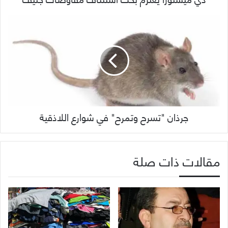
جرذان "تسرح وتمرح" في شوارع اللاذقية
مقالات ذات صلة