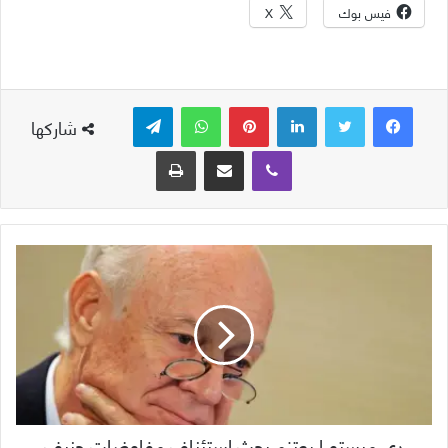
فيس بوك
X
لينكدإن
بينتيريست
واتساب
تيلقرام
شاركها
ڤايبر
مشاركة عبر البريد
طباعة
دي ميستورا يعتزم بحث استئناف مفاوضات جنيف