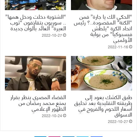
“الحكي الك يا جارة” فمن
“الشتوية دخلت ودخل همها”
“الكنة” المقصودة..؟ رئيس
.. سوريون يتقاذفون “ثوب
اتحاد الكرة “يلطش
العيرة” العائد بألوان جديدة
فيسبوكياً” من بوابة
2022-10-27
الأولمبي
2022-11-16
طبق الكشك يعود إلى
القضاء المصري ينظر بقرار
طريقته التقليدية بعد تحليق
يمنع محمد رمضان من
أسعار اللحوم والفروج في
الظهور الإعلامي
الاسواق
2022-10-24
2022-10-27