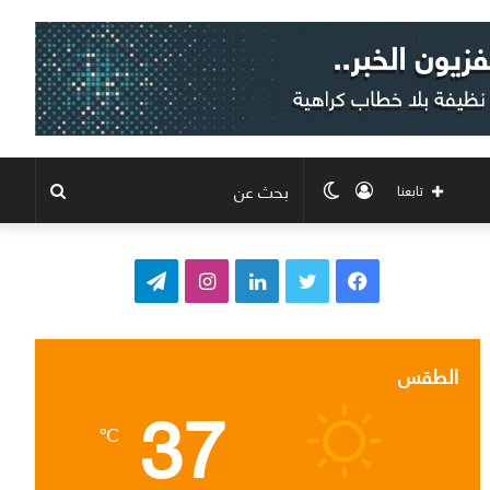
تسجيل
الوضع
بحث
تابعنا
الدخول
المظلم
عن
ف
ت
ل
ا
ت
ي
و
ي
ن
ي
س
ي
ن
س
ل
الطقس
37
ب
ت
ك
ت
ق
℃
و
ر
د
ق
ر