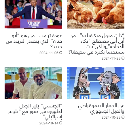
“ذات ميول ميكافيلية”.. من
عودة ترامب.. من هو “أبو
أين أتى مصطلح “ذكاء
حنان” الذي يتصدر التريند من
الدجاجة” والذي بات
جديد؟
مستخدماً بكثرة في محيطنا؟
2024-11-06
2024-11-23
عن الحمار الديموقراطي
“الجسمي” يثير الجدل
والفيل الجمهوري
لظهوره في صور مع “بلوغر
إسرائيلي”
2024-10-23
2024-10-14