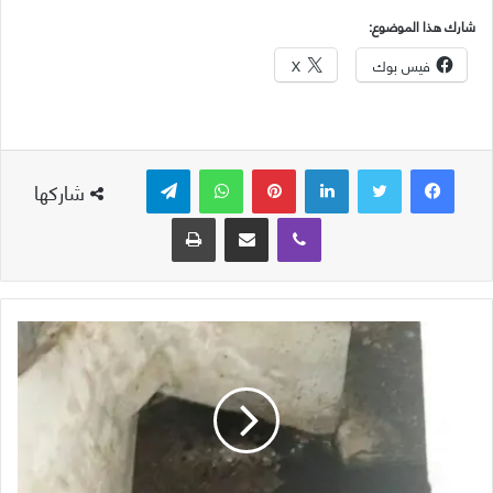
شارك هذا الموضوع:
فيس بوك
X
لينكدإن
بينتيريست
واتساب
تيلقرام
شاركها
ڤايبر
مشاركة عبر البريد
طباعة