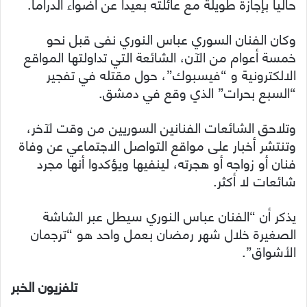
حالياً بإجازة طويلة مع عائلته بعيداً عن أضواء الدراما.
وكان الفنان السوري عباس النوري نفى قبل نحو
خمسة أعوام من الآن، الشائعة التي تداولتها المواقع
الالكترونية و “فيسبوك”، حول مقتله في تفجير
“السبع بحرات” الذي وقع في دمشق.
وتلاحق الشائعات الفنانين السوريين من وقت لآخر،
وتنتشر أخبار على مواقع التواصل الاجتماعي عن وفاة
فنان أو زواجه أو هجرته، لينفيها ويؤكدوا أنها مجرد
شائعات لا أكثر.
يذكر أن “الفنان عباس النوري سيطل عبر الشاشة
الصغيرة خلال شهر رمضان بعمل واحد هو “ترجمان
الأشواق”.
تلفزيون الخبر