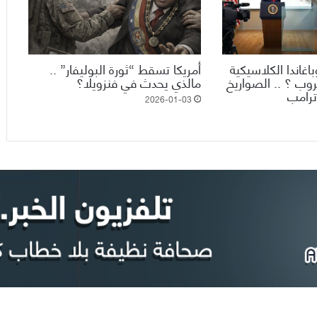
اغاندا الكلاسيكية
أمريكا تسقط “ثورة البوليفار” ..
روب ؟ .. الصواريخ
مالذي يحدث في فنزويلا؟
 ترامب
2026-01-03