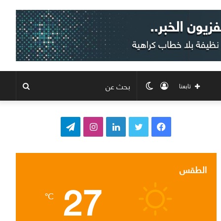
تسجيل
الوضع
بحث
تابعنا
الدخول
المظلم
عن
ف
ت
ل
ا
ت
ي
و
ي
ن
ي
س
ي
ن
س
ل
الطقس
27
ب
ت
ك
ت
ق
℃
و
ر
د
ق
ر