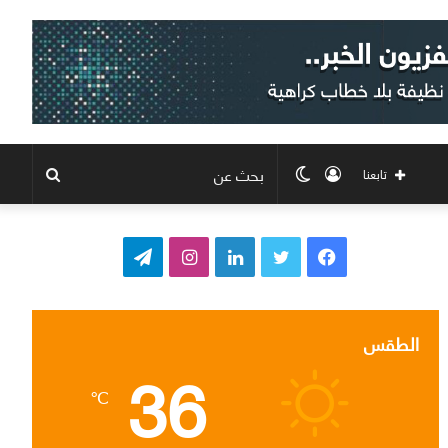
تسجيل
الوضع
بحث
تابعنا
الدخول
المظلم
عن
ف
ت
ل
ا
ت
ي
و
ي
ن
ي
س
ي
ن
س
ل
الطقس
36
ب
ت
ك
ت
ق
℃
و
ر
د
ق
ر