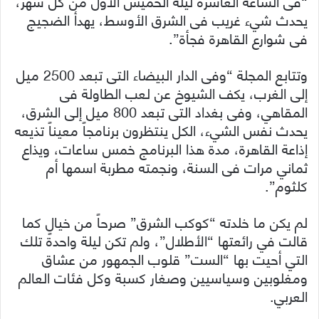
“فى الساعة العاشرة ليلة الخميس الأول من كل شهر،
يحدث شيء غريب فى الشرق الأوسط، يهدأ الضجيج
فى شوارع القاهرة فجأة”.
وتتابع المجلة “وفى الدار البيضاء التى تبعد 2500 ميل
إلى الغرب، يكف الشيوخ عن لعب الطاولة فى
المقاهي، وفى بغداد التى تبعد 800 ميل إلى الشرق،
يحدث نفس الشيء، الكل ينتظرون برنامجاً معيناً تذيعه
إذاعة القاهرة، مدة هذا البرنامج خمس ساعات، ويذاع
ثماني مرات فى السنة، ونجمته مطربة اسمها أم
كلثوم”.
لم يكن ما خلدته “كوكب الشرق” صرحاً من خيالٍ كما
قالت في رائعتها “الأطلال”، ولم تكن ليلة واحدة تلك
التي أحيت بها “الست” قلوب الجمهور من عشاق
ومغلوبين وسياسيين وصغار كسبة وكل فئات العالم
العربي.