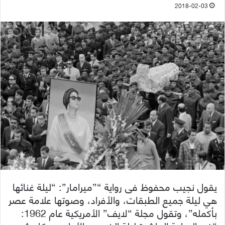
2018-02-03
يقول نجيب محفوظ فى رواية “”ميرامار”: “ليلة غنائها
هي ليلة جميع الطبقات، والأفراد، وصوتها علامة عصر
بأكمله”، وتقول مجلة “لايف” الأمريكية عام 1962: