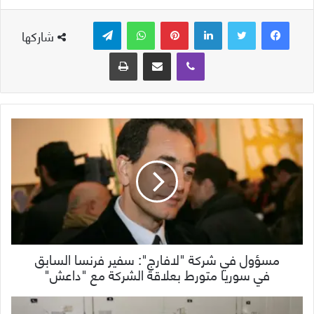
لينكدإن
بينتيريست
واتساب
تيلقرام
شاركها
ڤايبر
مشاركة عبر البريد
طباعة
مسؤول في شركة "لافارج": سفير فرنسا السابق
في سوريا متورط بعلاقة الشركة مع "داعش"