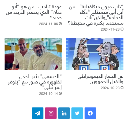
“ذات ميول ميكافيلية”.. من
عودة ترامب.. من هو “أبو
أين أتى مصطلح “ذكاء
حنان” الذي يتصدر التريند من
الدجاجة” والذي بات
جديد؟
مستخدماً بكثرة في محيطنا؟
2024-11-06
2024-11-23
عن الحمار الديموقراطي
“الجسمي” يثير الجدل
والفيل الجمهوري
لظهوره في صور مع “بلوغر
إسرائيلي”
2024-10-23
2024-10-14
ف
ت
ل
ا
ت
ي
و
ي
ن
ي