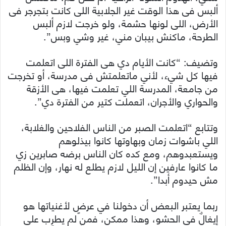
ألبس فى هذا الوقت غير الجلابية اللى كانت بتجرجر فى
الأرض، اللى لونها حشمة، ولو خرجت لازم ألبس
الطرحة، ماكنش بيبان مني، غير وشي وبس”.
وتضيف: “كانت الأيام دي هى الفترة اللى اتعلمت
فيها كل شيء، لأني ماتعلمتش فى مدرسة، أو تخرجت
من جامعة، المدرسة اللي تعلمت فيها، هى الأزقة
والحواري والأجران، اتعملت كتير من الفترة دي”.
وتتابع “اتعلمت الصبر من الناس الفلاحين والغلابة،
اللي باشوات زمان وبهاوتها كانوا بيذلوهم
ويستعبدوهم، ومع كده كان الناس برضه صابرين زي
ما كانوا عارفين إن الليل لازم يطلع له نهار، وإن الظلم
مش حيدوم أبدا”.
ربما يعتبر البعض أن دخولنا في عرضٍ لأغنياتها هو
إيغالٌ في الحشو، وهذا ممكن، فمن لم يطرب على