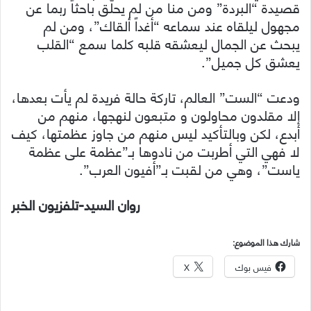
قصيدة “البردة” ومن منا من لم يحلّق باحثاً ربما عن
مجهول ليلقاه عند سماعه “أغداً ألقاك”، ومن لم
يبحث عن الجمال ليعشقه قلبه كلما سمع “القلب
يعشق كل جميل”.
ودعت “الست” العالم، تاركة حالة فريدة لم يأت بعدها،
إلا مقلدون محاولون و متبعون لنهجها، منهم من
أبدع، لكن وبالتأكيد ليس منهم من جاوز عظمتها، كيف
لا فهي التي أطربت من نادوها بـ”عظمة على عظمة
ياست”، وهي من لقبت بـ”أفيون العرب”.
روان السيد-تلفزيون الخبر
شارك هذا الموضوع:
فيس بوك
X