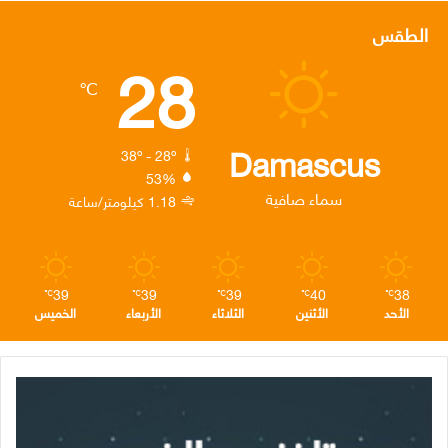
س
ي
ن
س
ل
الطقس
28
ب
ت
ك
ت
ق
℃
و
ر
د
ق
ر
ك
إ
ر
ا
Damascus
38º - 28º
53%
ن
ا
م
سماء صافية
1.18 كيلومتر/ساعة
م
39
39
39
40
38
℃
℃
℃
℃
℃
الأحد
الأثنين
الثلاثاء
الأربعاء
الخميس