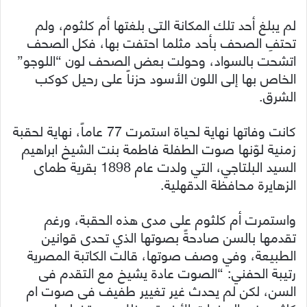
لم يبلغ أحد تلك المكانة التى بلغتها أم كلثوم، ولم
تحتفِ الصحف بأحد مثلما احتفت بها، فكل الصحف
اتشحت بالسواد، وحولت بعض الصحف لون “اللوجو”
الخاص بها إلى اللون الأسود حزناً على رحيل كوكب
الشرق.
كانت وفاتها نهاية لحياة استمرت 77 عاماً، نهاية لحقبة
زمنية لوّنها صوت الطفلة فاطمة بنت الشيخ ابراهيم
السيد البلتاجي، التي ولدت عام 1898 بقرية طماى
الزهايرة محافظة الدقهلية.
واستمرت أم كلثوم على مدى هذه الحقبة، ورغم
تقدمها بالسن صادحةً بصوتها الذي تحدى قوانين
الطبيعة، وفي وصف صوتها، قالت الكاتبة المصرية
رتيبة الحفني: “الصوت عادة يشيخ مع التقدم فى
السن، لكن لم يحدث غير تغيير طفيف فى صوت ام