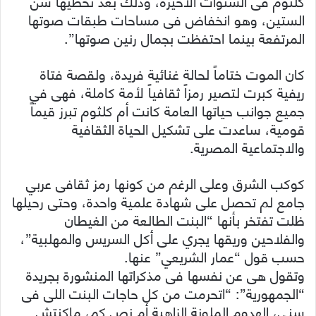
كلثوم فى السنوات الأخيرة، وذلك بعد تخطيها سن
الستين، وهو انخفاض فى مساحات طبقات صوتها
المرتفعة بينما احتفظت بجمال رنين صوتها”.
كان الموت ختاماً لحالة غنائية فريدة، ولقصة فتاة
ريفية كبرت لتصير رمزاً ثقافياً لأمة كاملة، فهى في
جميع جوانب حياتها العامة كانت أم كلثوم تبرز قيماً
قومية، ساعدت على تشكيل الحياة الثقافية
والاجتماعية المصرية.
كوكب الشرق وعلى الرغم من كونها رمز ثقافى عربي
جامع لم تحصل على شهادة علمية واحدة، وحتى رحيلها
ظلت تفتخر بأنها “البنت الطالعة من الغيطان
والفلاحين وريقها يجري على أكل السريس والمهلبية”،
حسب قول “عمار الشريعي” عنها.
وتقول هى عن نفسها فى مذكراتها المنشورة بجريدة
“الجمهورية”: “اتحرمت من كل حاجات البنت اللى فى
سني، الهدوم الملونة الزاهية أم نص كم، ماكنتش