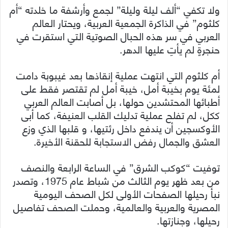
ولا تكفي “ألف ليلة وليلة” لجمع وأرشفة ما خلدته “أم
كلثوم” في الذاكرة الجمعية العربية، ويحتار العالم
العربي في سر هذه الحبال الصوتية التي استقرت في
حنجرةٍ لم يأتِ عليها الدهر.
أم كلثوم التي انتهت عملية إنقاذها بعد غيبوبة دامت
لمئة يوم بخيبة أمل، خيبة أمل لم تقتصر فقط على
أطبائها المحتشدين حولها، بل أصابت العالم العربي
ككل، لم تفلح عملية تدليك القلب العنيفة، كما أبى
الأوكسجين أن يندفع داخل رئتيها، و قلبها الذي وزع
العشق والجمال رفض الاستجابة للحقنة الأخيرة.
توفيت “كوكب الشرق” في الساعة الرابعة والنصف
من بعد ظهر يوم الثالث من شباط عام 1975، وتصدر
نبأ رحيلها الصفحات الأولى لكل الصحف اليومية
المصرية والعربية والعالمية، وحملت الصحف تفاصيل
رحيلها، وجنازتها.