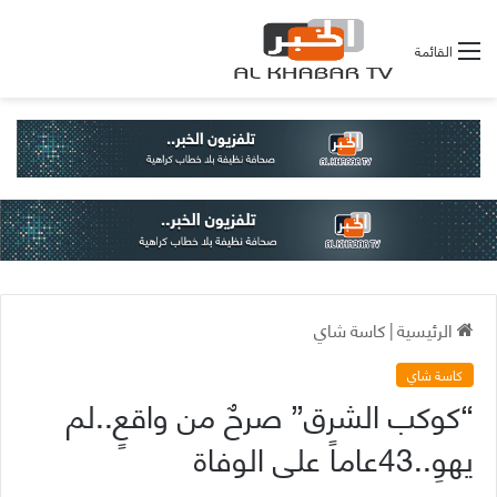
القائمة
الرئيسية
|
كاسة شاي
كاسة شاي
“كوكب الشرق” صرحٌ من واقعٍ..لم
يهوِ..43عاماً على الوفاة