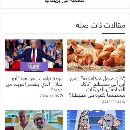
مقالات ذات صلة
“ذات ميول ميكافيلية”.. من
عودة ترامب.. من هو “أبو
أين أتى مصطلح “ذكاء
حنان” الذي يتصدر التريند من
الدجاجة” والذي بات
جديد؟
مستخدماً بكثرة في محيطنا؟
2024-11-06
2024-11-23