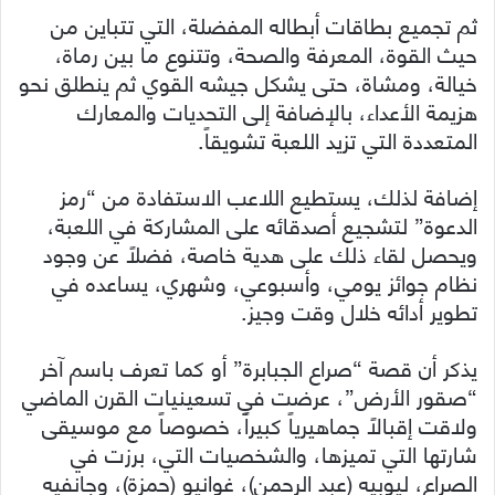
ثم تجميع بطاقات أبطاله المفضلة، التي تتباين من
حيث القوة، المعرفة والصحة، وتتنوع ما بين رماة،
خيالة، ومشاة، حتى يشكل جيشه القوي ثم ينطلق نحو
هزيمة الأعداء، بالإضافة إلى التحديات والمعارك
المتعددة التي تزيد اللعبة تشويقاً.
إضافة لذلك، يستطيع اللاعب الاستفادة من “رمز
الدعوة” لتشجيع أصدقائه على المشاركة في اللعبة،
ويحصل لقاء ذلك على هدية خاصة، فضلًا عن وجود
نظام جوائز يومي، وأسبوعي، وشهري، يساعده في
تطوير أدائه خلال وقت وجيز.
يذكر أن قصة “صراع الجبابرة” أو كما تعرف باسم آخر
“صقور الأرض”، عرضت في تسعينيات القرن الماضي
ولاقت إقبالاً جماهيرياً كبيراً، خصوصاً مع موسيقى
شارتها التي تميزها، والشخصيات التي، برزت في
الصراع، ليوبيه (عبد الرحمن)، غوانيو (حمزة)، وجانفيه