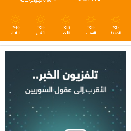
م
40
39
36
39
37
℃
℃
℃
℃
℃
الجمعة
السبت
الأحد
الأثنين
الثلاثاء