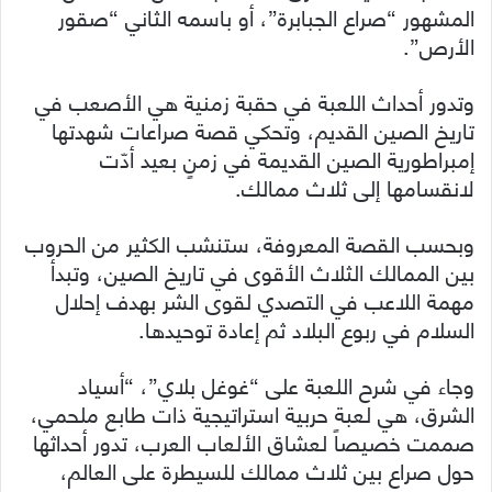
المشهور “صراع الجبابرة”، أو باسمه الثاني “صقور
الأرص”.
وتدور أحداث اللعبة في حقبة زمنية هي الأصعب في
تاريخ الصين القديم، وتحكي قصة صراعات شهدتها
إمبراطورية الصين القديمة في زمنٍ بعيد أدّت
لانقسامها إلى ثلاث ممالك.
وبحسب القصة المعروفة، ستنشب الكثير من الحروب
بين الممالك الثلاث الأقوى في تاريخ الصين، وتبدأ
مهمة اللاعب في التصدي لقوى الشر بهدف إحلال
السلام في ربوع البلاد ثم إعادة توحيدها.
وجاء في شرح اللعبة على “غوغل بلاي”، “أسياد
الشرق، هي لعبة حربية استراتيجية ذات طابع ملحمي،
صممت خصيصاً لعشاق الألعاب العرب، تدور أحداثها
حول صراع بين ثلاث ممالك للسيطرة على العالم،