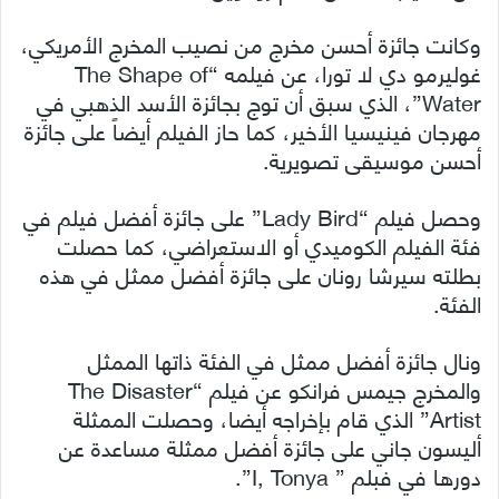
وكانت جائزة أحسن مخرج من نصيب المخرج الأمريكي،
غوليرمو دي لا تورا، عن فيلمه “The Shape of
Water”، الذي سبق أن توج بجائزة الأسد الذهبي في
مهرجان فينيسيا الأخير، كما حاز الفيلم أيضاً على جائزة
أحسن موسيقى تصويرية.
وحصل فيلم “Lady Bird” على جائزة أفضل فيلم في
فئة الفيلم الكوميدي أو الاستعراضي، كما حصلت
بطلته سيرشا رونان على جائزة أفضل ممثل في هذه
الفئة.
ونال جائزة أفضل ممثل في الفئة ذاتها الممثل
والمخرج جيمس فرانكو عن فيلم “The Disaster
Artist” الذي قام بإخراجه أيضا، وحصلت الممثلة
أليسون جاني على جائزة أفضل ممثلة مساعدة عن
دورها في فبلم ” I, Tonya”.