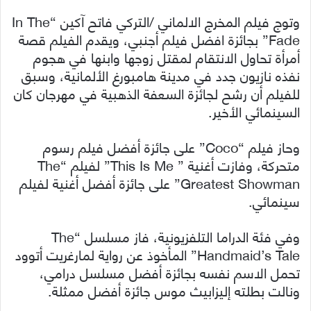
وتوج فيلم المخرج الالماني /التركي فاتح آكين “In The
Fade” بجائزة افضل فيلم أجنبي، ويقدم الفيلم قصة
أمرأة تحاول الانتقام لمقتل زوجها وابنها في هجوم
نفذه نازيون جدد في مدينة هامبورغ الألمانية، وسبق
للفيلم أن رشح لجائزة السعفة الذهبية في مهرجان كان
السينمائي الأخير.
وحاز فيلم “Coco” على جائزة أفضل فيلم رسوم
متحركة، وفازت أغنية ” This Is Me” لفيلم “The
Greatest Showman” على جائزة أفضل أغنية لفيلم
سينمائي.
وفي فئة الدراما التلفزيونية، فاز مسلسل “The
Handmaid’s Tale” المأخوذ عن رواية لمارغريت أتوود
تحمل الاسم نفسه بجائزة أفضل مسلسل درامي،
ونالت بطلته إليزابيث موس جائزة أفضل ممثلة.