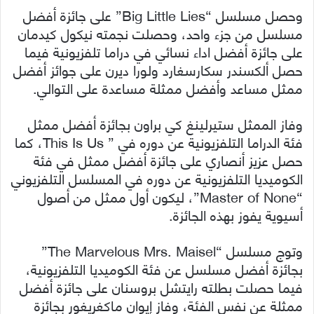
وحصل مسلسل “Big Little Lies” على جائزة أفضل
مسلسل من جزء واحد، وحصلت نجمته نيكول كيدمان
على جائزة أفضل اداء نسائي في دراما تلفزيونية فيما
حصل ألكسندر سكارسغارد ولورا ديرن على جوائز أفضل
ممثل مساعد وأفضل ممثلة مساعدة على التوالي.
وفاز الممثل ستيرلينغ كي براون بجائزة أفضل ممثل
فئة الدراما التلفزيونية عن دوره في ” This Is Us، كما
حصل عزيز أنصاري على جائزة أفضل ممثل في فئة
الكوميديا التلفزيونية عن دوره في المسلسل التلفزيوني
“Master of None”، ليكون أول ممثل من أصول
أسيوية يفوز بهذه الجائزة.
وتوج مسلسل “The Marvelous Mrs. Maisel”
بجائزة أفضل مسلسل عن فئة الكوميديا التلفزيونية،
فيما حصلت بطلته رايتشل بروسنان على جائزة أفضل
ممثلة عن نفس الفئة، وفاز إيوان ماكغريغور بجائزة