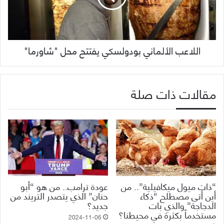
اللاعب الألماني بودولسكي يفتتح محل "شاورما"
مقالات ذات صلة
“ذات ميول ميكافيلية”.. من
عودة ترامب.. من هو “أبو
أين أتى مصطلح “ذكاء
حنان” الذي يتصدر التريند من
الدجاجة” والذي بات
جديد؟
مستخدماً بكثرة في محيطنا؟
2024-11-06