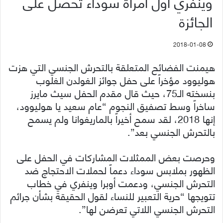
وينفري أول امرأة سوداء تحصل على
الجائزة
2018-01-08
هيمنت الفضائح المتعلقة بالتحرش الجنسي التي هزت
هوليوود مؤخراً على حفل جوائز الغولدن الغلوب
بنسخته الـ75، حيث قال مقدم الحفل سيث مايرز
ساخراً وسط تصفيق النجوم “عام سعيد يا هوليوود،
إنها 2018، لقد سمح أخيراً بالماريغوانا ولم يسمح
بالتحرش الجنسي بعد”.
وحرصت بعض الممثلات المشاركات في الحفل على
الظهور بملابس سوداء دعماً لحملات الاحتجاج ضد
التحرش الجنسي، ودعمت أوبرا وينفري في خطاب
تتويجها “حرية التعبير للنساء لقول الحقيقة بشأن جرائم
التحرش الجنسي اللاتي تعرضن لها”.