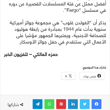
أفضل ممثل عن فئة المسلسلات القصيرة عن دوره
في مسلسل “Fargo”.
يذكر أن “الغولدن غلوب” هي مجموعة جوائز أميركية
سنوية بدأت عام 1944 بمبادرة من رابطة هوليود
للصحافة الأجنبية، ويعتبرها الجمهور مؤشرا على
الأعمال التي ستتقدم في حفل جوائز الأوسكار.
حمزه العاتكي – تلفزيون الخبر
شارك هذا الموضوع:
فيس بوك
X
لينكدإن
بينتيريست
واتساب
تيلقرام
شاركها
ڤايبر
مشاركة عبر البريد
طباعة