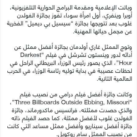
وباتت الإعلامية ومقدمة البرامج الحوارية التلفزيونية،
أوبرا وينفري، أول امرأة سوداء تفوز بجائزة الغولدن
غلوب بعد تتويجها بجائزة “سيسيل بي ديميل” الفخرية
عن مجمل حياتها المهنية.
وتوج الممثل غاري أولدمان بجائزة أفضل ممثل عن
أدائه لدور وينستون تشرشل في فيلم “Darkest
Hour”، الذي يصور رئيس الوزراء البريطاني الراحل في
لحظات عصيبة في بداية توليه رئاسة الوزراء في الحرب
العالمية الثانية.
وكانت جائزة أفضل فيلم درامي من نصيب فيلم
“Three Billboards Outside Ebbing, Missouri”،
والذي حصدت ممثلته، فرانسيس ماكدورماند، جائزة
الغولدن غلوب لأفضل ممثلة، كما حصد الفيلم ذاته
جائزة أفضل سيناريو وأفضل ممثل مساعد التي كانت
من نصيب الممثل سام روكويل.