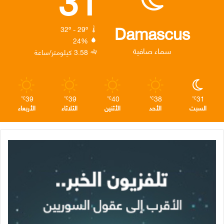
و
ر
د
ق
ر
ك
إ
ر
ا
Damascus
32º - 29º
24%
ن
ا
م
سماء صافية
3.58 كيلومتر/ساعة
م
39
39
40
38
31
℃
℃
℃
℃
℃
السبت
الأحد
الأثنين
الثلاثاء
الأربعاء