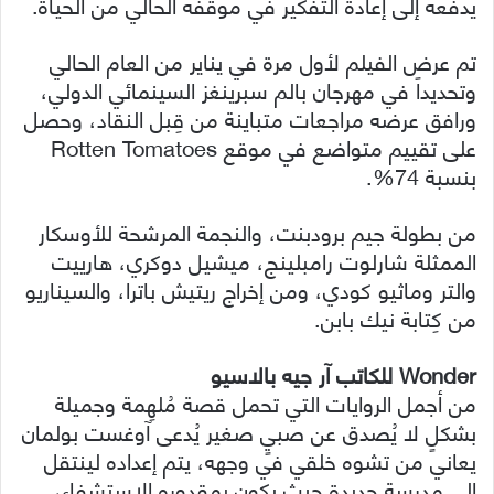
يدفعه إلى إعادة التفكير في موقفه الحالي من الحياة.
تم عرض الفيلم لأول مرة في يناير من العام الحالي
وتحديداً في مهرجان بالم سبرينغز السينمائي الدولي،
ورافق عرضه مراجعات متباينة من قِبل النقاد، وحصل
على تقييم متواضع في موقع Rotten Tomatoes
بنسبة 74%.
من بطولة جيم برودبنت، والنجمة المرشحة للأوسكار
الممثلة شارلوت رامبلينج، ميشيل دوكري، هارييت
والتر وماثيو كودي، ومن إخراج ريتيش باترا، والسيناريو
من كِتابة نيك بابن.
Wonder للكاتب آر جيه بالاسيو
من أجمل الروايات التي تحمل قصة مُلهِمة وجميلة
بشكلٍ لا يُصدق عن صبيٍ صغير يُدعى آوغست بولمان
يعاني من تشوه خلقي في وجهه، يتم إعداده لينتقل
إلى مدرسة جديدة حيث يكون بمقدوره الاستشفاء،