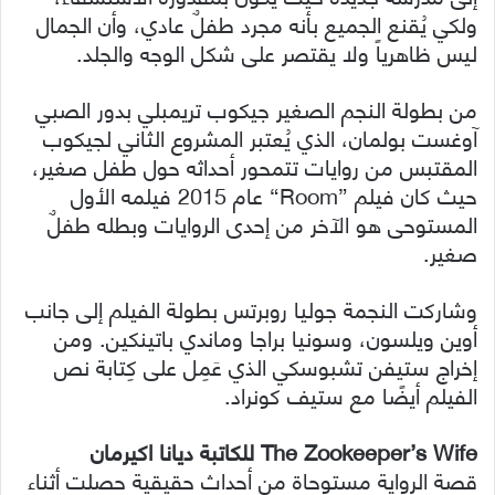
ولكي يُقنع الجميع بأنه مجرد طفلٌ عادي، وأن الجمال
ليس ظاهرياً ولا يقتصر على شكل الوجه والجلد.
من بطولة النجم الصغير جيكوب تريمبلي بدور الصبي
آوغست بولمان، الذي يُعتبر المشروع الثاني لجيكوب
المقتبس من روايات تتمحور أحداثه حول طفل صغير،
حيث كان فيلم ”Room“ عام 2015 فيلمه الأول
المستوحى هو الآخر من إحدى الروايات وبطله طفلٌ
صغير.
وشاركت النجمة جوليا روبرتس بطولة الفيلم إلى جانب
أوين ويلسون، وسونيا براجا وماندي باتينكين. ومن
إخراج ستيفن تشبوسكي الذي عَمِل على كِتابة نص
الفيلم أيضًا مع ستيف كونراد.
The Zookeeper’s Wife للكاتبة ديانا اكيرمان
قصة الرواية مستوحاة من أحداث حقيقية حصلت أثناء