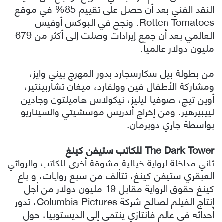
النقد الفني بعد أن حصل على تقييم 85% في موقع
Rotten Tomatoes. ونجح في البوكس أوفيس
العالمي بعد أن جمع إيرادات وصلت إلى أكثر من 679
مليون دولار عالمياً.
من بطولة بيل سكارسجارد بدور المهرج بيني وايز،
ومشاركة الأطفال فين وولفارد، ميغان تشاربينتير،
أوين تيج، صوفيا ليليز، نيكولاس هاميلتون وجادين
لييبيرهير. ومن إخراج أندريس موسشيتي والسيناريو
بواسطة جاري دوبرمان.
The Dark Tower للكاتب ستيفن كينغ
ثاني مداخلة لرواية خيالية مشوقة أخرى للكاتب والروائي
العبقري ستيفن كينغ، تتألف من سبع روايات، و باع
كينغ حقوق الرواية مقابل 19 مليون دولار من أجل
إنتاج الفيلم لصالح شركة Columbia Pictures، تدور
أحداثه في عالم فانتازي ينتمي إلى الديستوبيا، حول