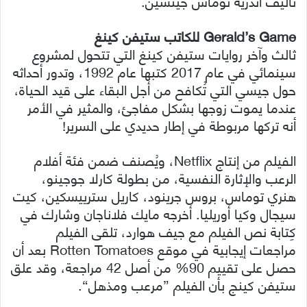
تأليف أندريه توماس جينسين.
Gerald’s Game للكاتب ستيفن كينغ
ثالث وآخر روايات ستيفن كينغ التي تتحول لمشروع
سينمائي في عام 2017 كتبها عام 1992، وتدور أحداثه
حول جيسي التي تُكافح من أجل البقاء على قيد الحياة،
عندما يموت زوجها بشكل مفاجئ، والمثير في الأمر
أنه تركها مربوطة في إطار حديدي على السرير!
الفيلم من إنتاج Netflix، ويُصنف ضمن فئة أفلام
الرعب والإثارة النفسية، من بطولة كارلا جوجينو،
هنري توماس، بروس جرينود، كاريل سترييسكين، كيت
سيجال وكيا أوريليا. أخرجه مايك فلاناجان وشارك في
كِتابة نص الفيلم مع جيف هوارد، تلقى الفيلم
مراجعات إيجابية في موقع Rotten Tomatoes بعد أن
حصل على تقييم 90% من أصل 42 مراجعة، وقد علق
ستيفن كينج بأن الفيلم ”مرعب ومذهل“.