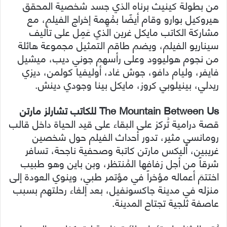
من بطولة كينيث برناه الذي جسد شخصية المحقق
هيروكيل بوارو وقام أيضًا بمُهِمة إخراج الفيلم، مع
مشاركة الكاتب مايكل غرين الذي عَمِل على تأليف
سيناريو الفيلم، ويضم طاقم التمثيل مجموعة هائلة
من نجوم هوليوود وعلى رأسهم جوني ديب، ميشيل
فايفر، وليام دافو، جوش غاد، أوليفيا كولمن، ديزي
ريدلي، بينيلوبي كروز، مايكل بينا وجودي دينش.
The Mountain Between Us للكاتب تشارلز مارتن
قصة درامية تُركز على البقاء على قيد الحياة داخل قالب
رومانسي مثير، تدور أحداث الفيلم حول شخصين
غريبين، أليكس مارتن كاتبة وصحفية ناجحة، تسافر
شرقاً من أجل زفافها المُنتظر، وبن باين وهو طبيب
اختتمَ أعماله مؤخراً في مؤتمر طبي، وينوي العودة إلى
منزله في مدينة جاكسونفيل، بعد إلغاء رحلتهم بسبب
عاصفة ثلجية تجتاح المدينة.