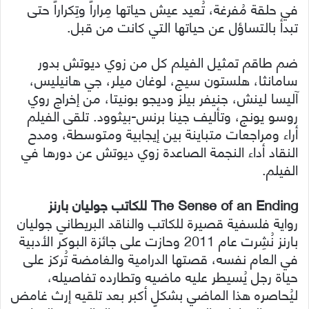
في حلقة مُفرغة، تُعيد عيش حياتها مِراراً وتِكراراً حتى
تبدأ بالتساؤل عن حياتها التي كانت من قبل.
ضم طاقم تمثيل الفيلم كل من زوي ديوتش بدور
سامانثا، هلستون سيج، لوغان ميلر، جي هانيليس،
آليسا لينش، جنيفر بيلز وديجو بونيتا، من إخراج روي
روسو يونج، وتأليف جينا برنس-بيثوود. تلقى الفيلم
أراء ومراجعات متباينة بين إيجابية ومتوسطة، ومدح
النقاد أداء النجمة الصاعدة زوي ديوتش عن دورها في
الفيلم.
The Sense of an Ending للكاتب جوليان بارنز
رواية فلسفية قصيرة للكاتب والناقد البريطاني جوليان
بارنز نُشِرت عام 2011 وحازت على جائزة البوكر الأدبية
في العام نفسه، قصتها الدرامية والغامضة تُركز على
حياة رجل يُسيطر عليه ماضيه وتطارده تفاصيله،
ليُحاصره هذا الماضي بشكلٍ أكبر بعد تلقيه إرث غامض