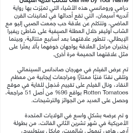
درامي ورومانسي هذه الأشياء التي تميّزت بها رواية
آندريه آسيمان، التي تقع أحداثها في ثمانينات القرن
الماضي، وتتكلم عن علاقة حب جمعت الصبي إليو مع
الشاب أوليفر خلال العطلة الصيفية على شاطئ ريفيرا
الإيطالي، تتطور علاقتهما بعد أسابيع متتالية، وبينما
يَختبران مراحل العلاقة يواجهان خوفهما بألا يعثُرا على
مثل علاقتهما الحميمة مرة أخرى.
تم عرض الفيلم في مهرجان صاندانس السينمائي
وتلقى نقدًا فنيًا ممتازًا ومراجعات إيجابية من معظم
النقاد، ونال الفيلم على تقييم مُذهِل للغاية في موقع
Rotten Tomatoes بواقع 96% من أصل 51 مراجعة،
وحصل على العديد من الجوائز والترشيحات.
و تم عرضه بشكلٍ واسع في الولايات المتحدة
الأمريكية في شهر تشرين الثاني الفائت، من بطولة
آرمي هامر، تيموثي شالميت، مايكل ستولبيرج،