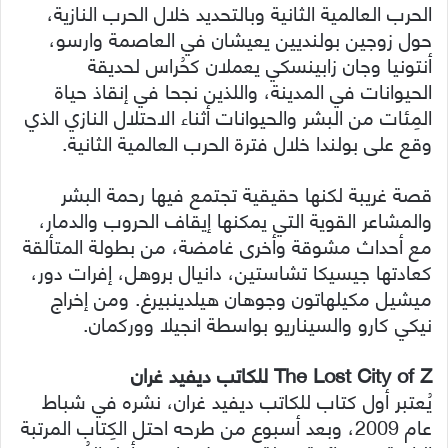
الحرب العالمية الثانية وبالتحديد خلال الحرب النازية،
حول زوجين بولنديين يعيشان في العاصمة وارسو،
أنتونيا وجان زابينسكي يعملان كحُراس لحديقة
الحيوانات في المدينة، واللذين نجحا في إنقاذ حياة
المِئات من البشر والحيوانات أثناء الاحتلال النازي الذي
وقع على بولندا خلال فترة الحرب العالمية الثانية.
قصة غريبة لكنها حقيقية تجتمع فيها رحمة البشر
والمشاعر القوية التي يمكنها إيقاف الحروب والدمار،
مع أحداث مشوقة وأخرى غامضة، من بطولة المتألقة
كعادتها جيسيكا تشاستين، دانيال بروهل، إفرات دور،
ميشيل مكيلهاتون وجوهان هيلدينبيرغ. ومن إخراج
نيكي كارو والسيناريو بواسطة انجيلا ووركمان.
The Lost City of Z للكاتب ديفيد غران
يُعتبر أول كتاب للكاتب ديفيد غران، نشره في شباط
عام 2009، وبعد أسبوع من طرحه احتل الكِتاب المرتبة