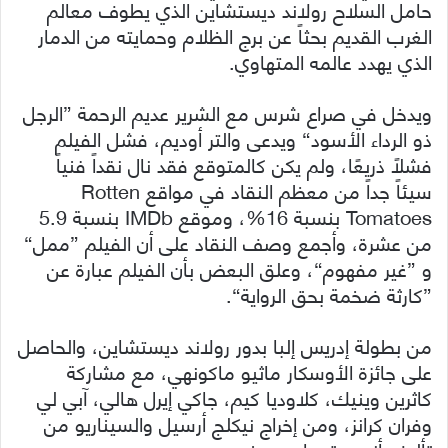
حامل السلاح رولاند ديستشاين الذي يطوف معالم
الغرب القديم بحثاً عن برج الظلام وحمايته من الدمار
الذي يهدد عالمه المتهاوي.
ويدخل في صراع شرس مع الشرير عديم الرحمة ”الرجل
ذو الرداء الأسود“ ويدعى والتر أوديم، فشل الفيلم
فشلاً ذريعًا، ولم يكن كالمتوقع فقد نال نقداً فنياً
سيئاً جداً من معظم النقاد في مواقع Rotten
Tomatoes بنسبة 16%، وموقع IMDb بنسبة 5.9
من عشرة، وأجمع وصف النقاد على أن الفيلم ”ممل“
و ”غير مفهوم“، وعلق البعض بأن الفيلم عبارة عن
”كارثة ضخمة بحق الرواية“.
من بطولة إدريس إلبا بدور رولاند ديستشاين، والحاصل
على جائزة الأوسكار ماثيو ماكونهي، مع مشاركة
كاثرين وينيك، كلاوديا كيم، جاكي إيرل هالي، آبي لي
وفران كرانز، ومن إخراج نيكلج أرسيل والسيناريو من