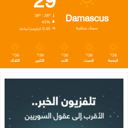
و
ر
د
ق
ر
ك
إ
ر
ا
Damascus
38º - 28º
43%
ن
ا
م
سماء صافية
0.45 كيلومتر/ساعة
م
39
39
36
39
38
℃
℃
℃
℃
℃
الجمعة
السبت
الأحد
الأثنين
الثلاثاء