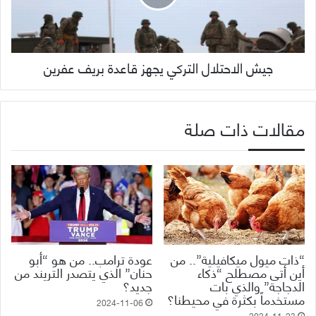
جيش الاحتلال التركي يجهز قاعدة بريف عفرين
مقالات ذات صلة
“ذات ميول ميكافيلية”.. من
عودة ترامب.. من هو “أبو
أين أتى مصطلح “ذكاء
حنان” الذي يتصدر التريند من
الدجاجة” والذي بات
جديد؟
مستخدماً بكثرة في محيطنا؟
2024-11-06
2024-11-23