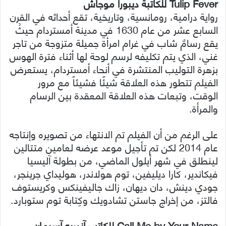
Tulip Fever للكاتبة ديبورا موجاش
رواية درامية، رومانسية، وتاريخية، تقع أحداثه في القرن
السابع عشر من عام 1630 في مدينة أمستردام حيثُ
يقع رسامٌ شاب في غرام امرأة جميلة متزوجة من تاجر
غني، الذي يتم تكليفه لرسم لوحة لها أثناء فترة الهوس
بزهرة التوليب المنتشرة في أنحاء أمستردام، يستعرض
الفيلم تتطور هذه العلاقة شيئًا فشيئاً مع مرور
الوقت، وتبعات هذه العلاقة المعقدة بين الرسام
والمرأة.
على الرغم من أن الفيلم تم الانتهاء من تصويره وإنتاجه
عام 2014 لكن تم تأجيل موعد عرضه لعامين متتالين
لينطلق في شهر أيلول الماضي، من بطولة آليسيا
فيكاندير، كارا ديليفين، توم هولاندر، هوليداي جرينجر،
جودي دينش، دان ديهان، زاك جاليفينكس وكريستوف
فالتز، من إخراج جاستن تشادويك وكِتابة توم ستوبارد.
Call Me by Your Name للكاتب آندريه آسيمان