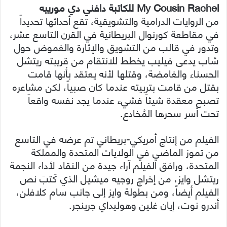
My Cousin Rachel للكاتبة دافني دي مورييه
من الروايات الدرامية والتشويقية، تقع أحداثها تحديداً
في مقاطعة كورنوال البريطانية في القرن التاسع عشر،
وتدور في قالب من التشويق والإثارة والغموض حول
شاب يدعى فيليب يخطط للانتقام من قريبته ريتشل
الحسناء والغامضة، وقتلها لأنه يعتقد بأنها قامت
بقتل من قامت بتربيته عندما كان صبياً، لكن مشاعره
تصبح معقدة شيئاً فشيء عندما يجد نفسه واقعاً
تحت أسر سحرها المُخادع.
الفيلم من إنتاج أمريكي-بريطاني تم عرضه في التاسع
من تموز الماضي في الولايات المتحدة والمملكة
المتحدة، ورافق الفيلم آراء جيدة من النقاد لأداء النجمة
ريتشل وايز، من إخراج روجيه ميشيل الذي كَتبَ نص
الفيلم أيضاً، ومن بطولة وايز إلى جانب سام كلافلن،
أندرو نوت، إيان غلين وهوليداي جرينجر.