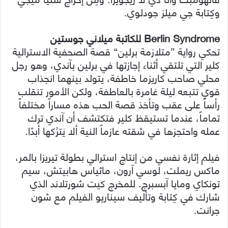
وكِتابة جي ميلز جودلوي.
Berlin Syndrome للكاتبة ميلاني جوستين
تحكي رواية ”متلازمة برلين“ قصة الصحفية الاسترالية
كلير التي تلتقي أثناء إجازتها في برلين بآندي، وهو رجل
محلي صاحب كاريزما خاطفة، يتولد بينهما انجذاب
قوي تتبعه ليلة غامرة بالعاطفة، ولكن الأمور تنقلب
رأساً على عقب وتأخذ قصة الحب هذه مساراً مختلفاً
تماماً، عندما تستيقظ كلير فتكتشف أن آندي ترك
عمله واحتجزها في شقته عازماً النية ألا يَترُكها أبدًا.
فيلم إثارة نفسي من إنتاج استرالي بطولة تيريزا بالمر،
ماكس ريملت، لوسي آرون، ماثياس هابيتش، سيم
تونكاي ومايا آبسبرج. للمخرج كيت شورتلاند الذي
شارك في كِتابة وتأليف سيناريو الفيلم مع شون
جرانت.