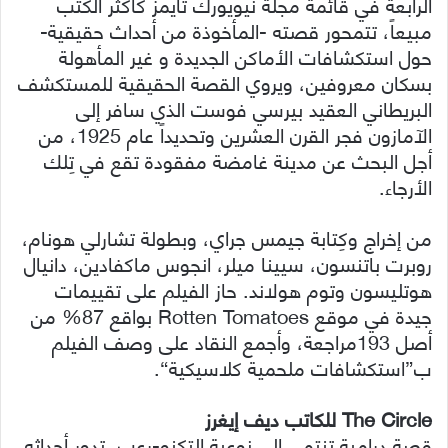
الرابعة في قائمة مجلة نيويورك تايمز كأكثر الكُتب
مبيعاً، تتمحور قصته -المأخوذة من أحداث حقيقية-
حول استكشافات الأماكن الجديدة و غير المأهولة
بسكان معروفين، ويروي القصة الحقيقية للمستكشف
البريطاني العقيد بيرسي فوست الذي سافر إلى
الآمازون فجر القرن العشرين وتحديداً عام 1925، من
أجل البحث عن مدينة غامضة مفقودة تقع في تِلك
الأرجاء.
من إخراج وكِتابة جيمس جراي، وبطولة تشارلي هونام،
روبرت باتنسون، سيينا ميلر، انجوس ماكفادين، دانيال
هوتليسون وتوم هولاند. حاز الفيلم على تقييمات
جيدة في موقع Rotten Tomatoes بواقع 87% من
أصل 193مراجعة، وأجمع النقاد على وصف الفيلم
ب”استكشافات ملحمية كلاسيكية“.
The Circle للكاتب ديف إيغرز
قصة درامية تنتمي إلى نوعية التكنو-رعب، تدور أحداثه