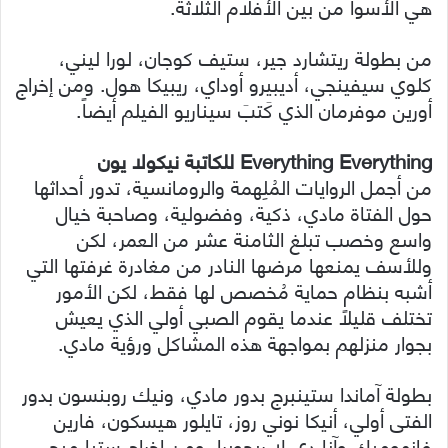
هي الأسوأ من بين الأفلام الثلاثة.
من بطولة ريتشارد جير، ستيف كوجان، لورا ليني،
كلوي سيفينجي، أديبيرو أوداي، ريبيكا هول. ومن إخراج
أورين موفرمان الذي كَتبَ سيناريو الفيلم أيضاً.
Everything Everything للكاتبة نيكولا يون
من أجمل الروايات المُلِهمة والرومانسية، تدور أحداثها
حول الفتاة مادي، ذكية، وفضولية، وصاحبة خيال
واسع وخصب تبلغ الثامنة عشر من العمر، لكن
وللأسف يمنعها مرضها النادر من مغادرة غرفتها التي
أشبه بنظام حماية مُخصص لها فقط، لكن الأمور
تختلف قليلاً عندما يقوم الصبي أولي الذي يعيش
بجوار منزلهم بمواجهة هذه المشاكل ورؤية مادي.
بطولة آماندا ستينبرج بدور مادي، ونيك روبنسون بدور
الفتى أولي، أنيكا نوني روز، تايلور هيسكون، فارين
فانهومبك وآنا دي لا ريجويرا. ومِن إخراج ستيا ميجي