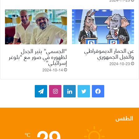
عن الحمار الديموقراطي
“الجسمي” يثير الجدل
والفيل الجمهوري
لظهوره في صور مع “بلوغر
إسرائيلي”
2024-10-23
2024-10-14
ف
ت
ل
ا
ت
ي
و
ي
ن
ي
س
ي
ن
س
ل
الطقس
29
ب
ت
ك
ت
ق
℃