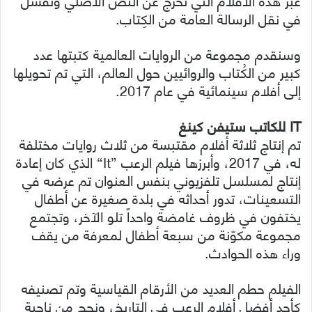
في نقل الرسالة العامة من الكِتاب.
وسنقدم مجموعة من الروايات العالمية كتبتها عدد
كبير من الكُتاب والروائيين حول العالم، التي تم تحويلها
إلى أفلام سينمائية في عام 2017.
IT للكاتب ستيفن كينغ
تم إنتاج ثلاثة أفلام مقتبسة من ثلاث روايات مختلفة
له، في 2017، وأبرزها فيلم الرعب ”It“ الذي كان إعادة
إنتاج لمسلسل تلفزيوني بنفس العنوان تم عرضه في
التسعينات، تدور أحداثه في بلدة صغيرة عن أطفال
يختفون في ظروف غامضة واحداً تلو الآخر، وتجتمع
مجموعة مكوّنة من سبعة أطفال لمعرفة من يقف
وراء هذه الحوادث.
الفيلم حطم العديد من الأرقام القياسية وتم تصنيفه
كأحد أفضل أفلام الرعب في التاريخ، ونجح من ناحية