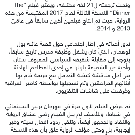
وتمت ترجمته ل21 لغة مختلفة، ويعتبر فيلم ”The
Dinner“ النسخة الثالثة لعام 2017 المقتبسة من هذه
الرواية، حيث تم إنتاج فيلمين أخرين سابقاً في عامَيّ
2013 و 2014.
تدور أحداثه في إطار اجتماعي حول قصة عائلة بول
لوهمان، الذي كان يشغل وظيفة مدرس تاريخ سابقاً،
يتوجه إلى مقابلة شقيقه السياسي المعروف ستان
وأخته غير الشقيقة باربارا في إحدى المطاعم الهادئة
من أجل مناقشة كيفية التعامل مع جريمة قام بها
أبنائهم المراهقين وتم تسجيلها بواسطة كاميرا المراقبة
وعُرِضت على شاشات التلفزيون.
تم عرض الفيلم لأول مرة في مهرجان برلين السينمائي
في شباط، وللأسف لم ينل الفيلم رِضى عشاق الرواية
والنقاد والجمهور أيضاً، وتلقى ردود أفعال سيئة وغير
إيجابية، بل وحتى مؤلف الرواية علق بأن هذه النسخة