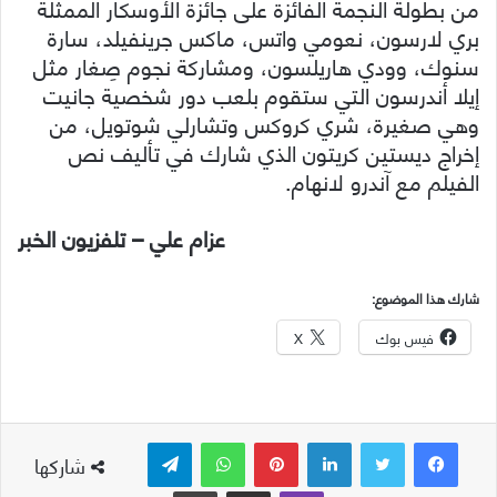
من بطولة النجمة الفائزة على جائزة الأوسكار الممثلة
بري لارسون، نعومي واتس، ماكس جرينفيلد، سارة
سنوك، وودي هاريلسون، ومشاركة نجوم صِغار مثل
إيلا أندرسون التي ستقوم بلعب دور شخصية جانيت
وهي صغيرة، شري كروكس وتشارلي شوتويل، من
إخراج ديستين كريتون الذي شارك في تأليف نص
الفيلم مع آندرو لانهام.
عزام علي – تلفزيون الخبر
شارك هذا الموضوع:
فيس بوك
X
لينكدإن
بينتيريست
واتساب
تيلقرام
شاركها
ڤايبر
مشاركة عبر البريد
طباعة