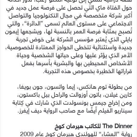
حول الفتاة ماي التي تحصل على فرصة عمل جديد في
أكبر شركة متخصصة في مجال التكنولوجيا والتواصل
الاجتماعي على مستوى العالم تسمى ”الدائرة“، والتي
تُصبح بمثابة فرصة العمر بالنسبة لها، ويشجعها إيمون
بايلي الذي يُعتبر مؤسس الشركة على خوض تجربة
جديدة واستثنائية تتخطى الحواجز المعتادة للخصوصية،
الأمر الذي يؤثر عليها وعلى حياتها الشخصية وحياة
الأشخاص المحيطين بها والبشرية بأسرها بفعل
قراراتها الخطيرة بخصوص هذه التجربة.
من بطولة توم هانكس، إيما واتسون، جون بويغا،
كارين غيلان، باتون أوزوالت والراحل بيل باكستون،
ومن إخراج جيمس بونسولدت الذي شارك في كِتابة
سيناريو الفيلم أيضًا مع صاحب الرواية ديف إيغرز.
The Dinner للكاتب هيرمان كوخ
رواية ”العشاء“ للهولندي هيرمان كوخ عام 2009