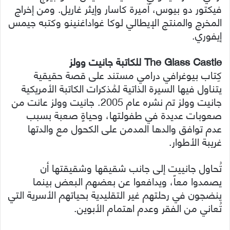
فيكتور دو بيوس، آميرة كاسار وإيثر غاريل. ومن إخراج
المخرج والمنتج الإيطالي لوكا غواداغنينو وكتبه جيمس
إيفوري.
The Glass Castle للكاتبة جانيت وولز
كِتاب بيوغرافي درامي مستند على قصة حقيقية
يتناول فيها السيرة الذاتية لمُذكرات الكاتبة الأمريكية
جانيت وولز تم نشره عام 2005. جانيت وولز عانت من
صعوبات عديدة في طفولتها، وحياةٍ صعبة بسبب
عدم توافق والدها المدمن على الكحول مع والدتها
غريبة الأطوار.
تُحاول جانييت إلى جانب شقيقها وشقيقتها أن
يصمدوا معاً، ويدافعوا عن بعضهم البعض بينما
ينضجون في رحلتهم غير التقليدية بحياتهم الأسرية التي
تُعاني من الفقر وعدم اهتمام الأبوين.