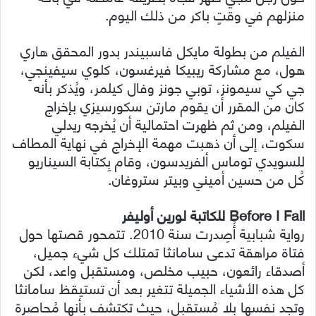
منزلهم في وقتٍ باكر من ذلك اليوم.
الفيلم من بطولة مايكل فاسبيندر بدور المحقق هاري
هول، مع مشاركة ريبيكا فيرغسون، كلوي سيفينجي،
جي كي سيمونز، توبي جونز وفال كيلمر، ويُذكر بأنه
كان من المقرر أن يقوم مارتن سكورسيزي بإخراج
الفيلم، ومن ثم ظهرت احتمالية أن يُخرجه ريدلي
سكوت، إلى أن ذهبت مهمة الإخراج في نهاية المطاف
للسويدي توماس ألفريدسون، وقام بِكتابة السيناريو
كُل من حسين أميني وبيتر ستروغان.
Before I Fall للكاتبة لورين أوليفر
رواية شبابية أُصِدرت سنة 2010. تتمحور قصتها حول
فتاة مراهقة تدعى سامانثا تمتلك كل شيء جميل،
أصدقاء رائعون، حبيب مخلص، ومستقبل واعد، لكن
كل هذه الأشياء الجميلة تتغير بعد أن تستيقظ سامانثا
وتجد نفسها بلا مُستقبل، حيث تكتشف بأنها مُحاصرة