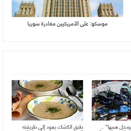
موسكو: على الأمريكيين مغادرة سوريا
ودخل همها” ..
طبق الكشك يعود إلى طريقته