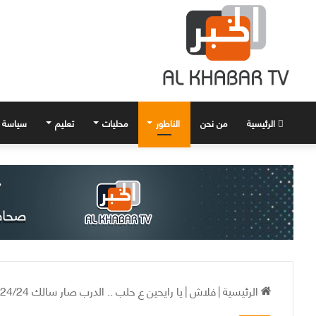
الرئيسية
من نحن
الناطور
محليات
تعليم
سياسة
الرئيسية
|
فلاش
|
يا رايحين ع حلب .. الدرب صار سالك 24/24