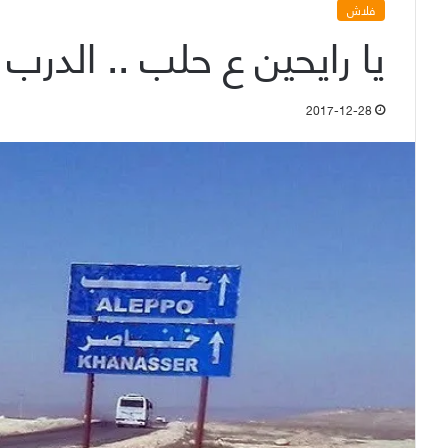
فلاش
يا رايحين ع حلب .. الدرب صا
2017-12-28