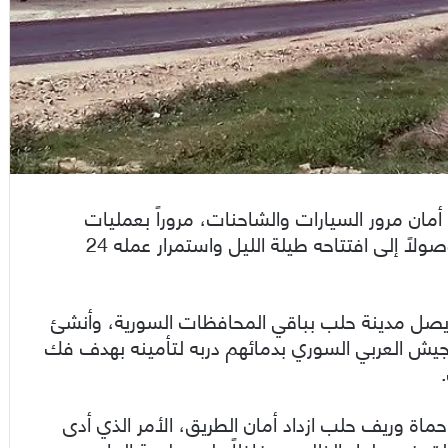
أمان مرور السيارات والشاحنات، مروراً بعمليات
توسيعه تخفيفاً ومنعاً للحوادث التي تحصل فيه، وصولاً إلى افتتاحه طيلة الليل واستمرار عمله 24
ي يصل مدينة حلب بباقي المحافظات السورية، وأنشئ
وى شهداء الجيش العربي السوري بدمائهم دربه لتأمينه بهدف فك
ة وريف حلب ازداد أمان الطريق، الأمر الذي أدى