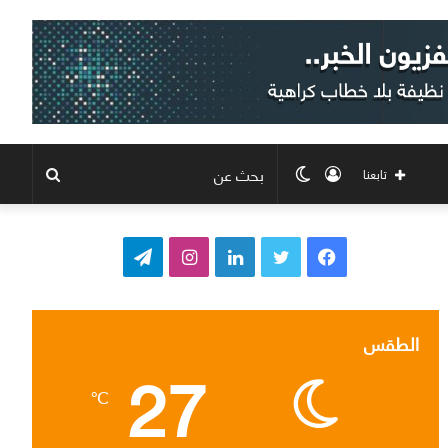
تسجيل
الوضع
بحث
تابعنا
الدخول
المظلم
عن
ف
ت
ل
ا
ت
ي
و
ي
ن
ي
س
ي
ن
س
ل
الطقس
27
ب
ت
ك
ت
ق
℃
و
ر
د
ق
ر