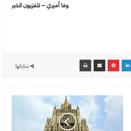
وفا أميري – تلفزيون الخبر
لينكدإن
بينتيريست
مشاركة عبر البريد
طباعة
شاركها