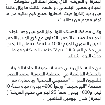
البحرة) أو العريشة، الذي يفتقر أصلاً إلى مقومات
الحياة بالمعنى الإنساني، والقسم الثالث ما يزال عالقاً
في بادية (الذرو) حيث اضطروا لصنع خيم بدائية من ما
توفر معهم من بطانيات”.
وكان محافظ الحسكة اللواء جايز الموسى وجه اللجنة
الدولية للصليب الأحمر بالتعاون مع فرع الهلال الأحمر
العربي السوري لتوزيع 1000 سلة غذائية على النازحين
في مخيم العريشة “البحرة” جنوب الحسكة وهو ما
حدث اليوم الثلاثاء.
من جانبه، قال رئيس جمعية سورية اليمامة الخيرية
بالحسكة الناشطة في المنطقة الجنوبية سعيد الخضر
لتلفزيون الخبر أن “متطوعي الجمعية وبالتعاون مع
منظمة “اليونسيف” وزعوا 4200 بيدون مياه سعة 10
ليتر، و1000 بيدون سعة 25 ليتر في مخيم العريشة (
البحرة ) خلال اليومين الماضين”.