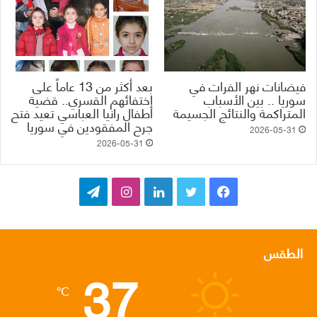
فيضانات نهر الفرات في
بعد أكثر من 13 عاماً على
سوريا .. بين الأسباب
اختفائهم القسري.. قضية
المتراكمة والنتائج الجسيمة
أطفال رانيا العباسي تعيد فتح
جرح المفقودين في سوريا
2026-05-31
2026-05-31
ف
ت
ل
ا
ت
ي
و
ي
ن
ي
س
ي
ن
س
ل
الطقس
37
ب
ت
ك
ت
ق
℃
و
ر
د
ق
ر