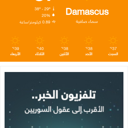
ك
إ
ر
ا
Damascus
38º - 29º
20%
ن
ا
م
سماء صافية
0.89 كيلومتر/ساعة
م
39
40
38
38
37
℃
℃
℃
℃
℃
السبت
الأحد
الأثنين
الثلاثاء
الأربعاء