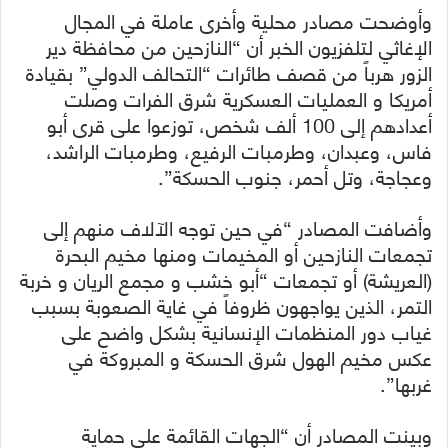
وأوضحت مصادر محلية وأخرى عاملة في المجال
الإغاثي لتلفزيون الخبر أن “النازحين من محافظة دير
الزور هرباً من قصف طائرات “التحالف الدولي” بقيادة
أمريكا و العمليات العسكرية شرق الفرات وصلت
أعدادهم إلى 100 ألف شخص، توزعوا على قرى أبو
فاس، وعبدان، وطرمبات الرفيع، وطرمبات الراشد،
وعجاجة، وتل أحمر، جنوب الحسكة”.
وأضافت المصادر “في حين توجه الآلاف منهم إلى
تجمعات النازحين أو المخيمات ومنها مخيم البحرة
(العريشة) أو تجمعات “أبو خشب و مجمع الريان و خربة
التمر، الذين يواجهون ظروفاً في غاية الصعوبة بسبب
غياب دور المنظمات الإنسانية بشكل واضح على
عكس مخيم الهول شرق الحسكة و المبروكة في
غربها”.
وبينت المصادر أن “الجهات القائمة على حماية