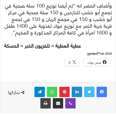
وأضاف الخضر انه “تم أيضا توزيع 100 سلة صحية في
تجمع أبو خشب للنازحين و 150 سلة صحية في مركز
أبو خشب و 150 في مجمع الريان و 150 في تجمع
قرية خربة التمر مع توزيع مواد تغذوية على 1400 طفل
و 1600 امرأة في كافة المراكز المذكورة و المخيم”.
عطية العطية – تلفزيون الخبر – الحسكة
شارك هذا الموضوع:
فيس بوك
X
لينكدإن
بينتيريست
واتساب
تيلقرام
شاركها
ڤايبر
مشاركة عبر البريد
طباعة