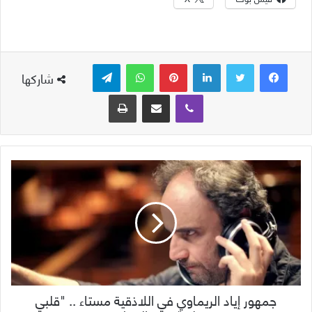
لينكدإن
بينتيريست
واتساب
تيلقرام
شاركها
ڤايبر
مشاركة عبر البريد
طباعة
جمهور إياد الريماوي في اللاذقية مستاء .. "قلبي