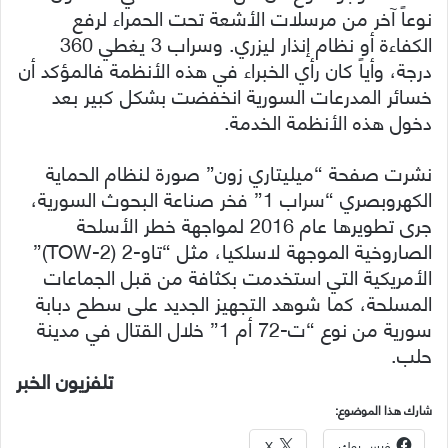
نوعاً آخر من مرسلات الأشعة تحت الحمراء لرفع
الكفاءة أو نظام إنذار ليزري. وسراب 3 يغطي 360
درجة، وأياً كان رأي الخبراء في هذه الأنظمة فالمؤكد أن
خسائر المدرعات السورية انخفضت بشكل كبير بعد
دخول هذه الأنظمة الخدمة.
نشرت صفحة “ميليتاري زون” صورة لنظام الحماية
الكهروبصري “سراب 1” فخر صناعة البحوث السورية،
جرى تطويرها عام 2016 لمواجهة خطر الأسلحة
الصاروخية الموجهة لاسلكيا، مثل “تاو-2 (TOW-2)”
الأمريكية التي استخدمت بكثافة من قبل الجماعات
المسلحة، كما شوهد التجهيز الجديد على سطح دبابة
سورية من نوع “ت-72 أم 1” خلال القتال في مدينة
حلب.
تلفزيون الخبر
شارك هذا الموضوع:
فيس بوك
X