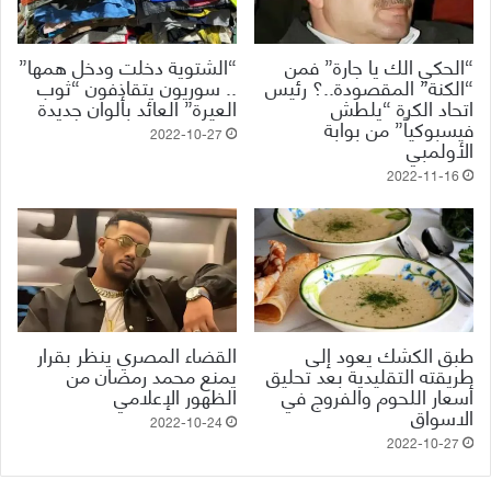
“الحكي الك يا جارة” فمن
“الشتوية دخلت ودخل همها”
“الكنة” المقصودة..؟ رئيس
.. سوريون يتقاذفون “ثوب
اتحاد الكرة “يلطش
العيرة” العائد بألوان جديدة
فيسبوكياً” من بوابة
2022-10-27
الأولمبي
2022-11-16
طبق الكشك يعود إلى
القضاء المصري ينظر بقرار
طريقته التقليدية بعد تحليق
يمنع محمد رمضان من
أسعار اللحوم والفروج في
الظهور الإعلامي
الاسواق
2022-10-24
2022-10-27