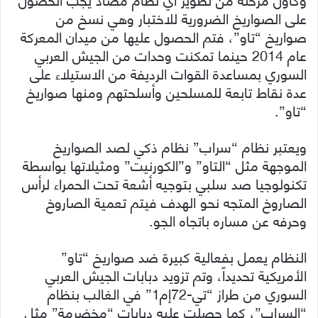
على الصواريخ الضرورية للاختبار وهي نسخ من
صواريخ “تاو”، فتم الحصول عليها من ميدان المعركة
عام 2014 حينما تمكنت وحدات من الجيش العربي
السوري بمساعدة القوات الرديفة من الاستيلاء على
عدة نقاط تابعة للمسلحين وأسلحتهم ومنها صواريخ
“تاو”.
ويعتبر نظام “سراب” نظام ذكي لصد الصواريخ
الموجهة مثل “التاو” و”الكورنيت” ومثيلاتها بواسطة
تكنولوجيا صد سلبي بتوجيه أشعة تحت الحمراء لرأس
الصاروخ المتجه نحو الهدف فيتم تعمية الصاروخ
وحرفه عن مساره باتجاه الجو.
النظام يعمل بفعالية كبيرة ضد صواريخ “تاو”
الأمريكية تحديداً، وتم تزويد دبابات الجيش العربي
السوري من طراز “تي-72إم1” في الغالب بنظام
“السراب”، كما حصلت عليه دبابات “مخضرمة” مثل