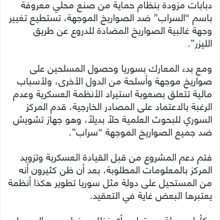
دبابات مزودة بنظام حماية من صنع محلي معروفة
باسم “السراب” ضد الصواريخ الموجهة، تستطيع تغيير
وجهة غالبية الصواريخ المضادة للدروع عن طريق
الليزر”.
ومع بدء المعارك بسوريا وحصول المسلحين على
صواريخ موجهة وأسلحة من الدول الأخرى، ولأسباب
مالية تتعلق بصعوبة استيراد الأنظمة العسكرية وعدم
الرغبة بالاعتماد على المصادر الخارجية، قدم المركز
السوري للبحوث العلمية حلاً بديلاً، وهو جهاز تشويش
ضد جميع الصواريخ الموجهة “سراب”.
فتم دعم المشروع من قبل القيادة العسكرية وتزويد
المركز بالمعلومات المطلوبة، بعد أن ظن كثيرون أنه
من المستحيل على دولة مثل سوريا تطوير هكذا أنظمة
يعتبرها البعض غاية في التعقيد.
وكأول مرحلة من تطوير أي نظام مضاد يجب الحصول