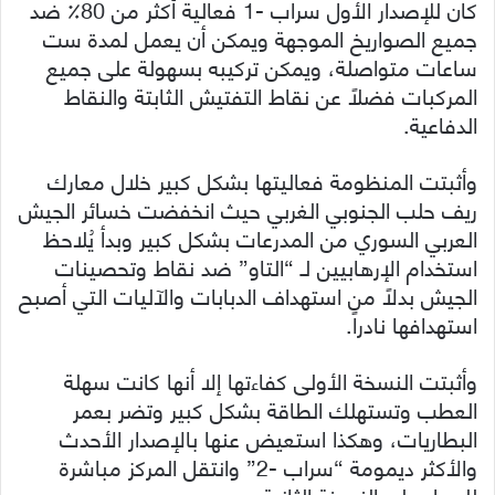
كان للإصدار الأول سراب -1 فعالية أكثر من 80٪ ضد
جميع الصواريخ الموجهة ويمكن أن يعمل لمدة ست
ساعات متواصلة، ويمكن تركيبه بسهولة على جميع
المركبات فضلاً عن نقاط التفتيش الثابتة والنقاط
الدفاعية.
وأثبتت المنظومة فعاليتها بشكل كبير خلال معارك
ريف حلب الجنوبي الغربي حيث انخفضت خسائر الجيش
العربي السوري من المدرعات بشكل كبير وبدأ يُلاحظ
استخدام الإرهابيين لـ “التاو” ضد نقاط وتحصينات
الجيش بدلاً من استهداف الدبابات والآليات التي أصبح
استهدافها نادراً.
وأثبتت النسخة الأولى كفاءتها إلا أنها كانت سهلة
العطب وتستهلك الطاقة بشكل كبير وتضر بعمر
البطاريات، وهكذا استعيض عنها بالإصدار الأحدث
والأكثر ديمومة “سراب -2” وانتقل المركز مباشرة
للعمل على النسخة الثانية.