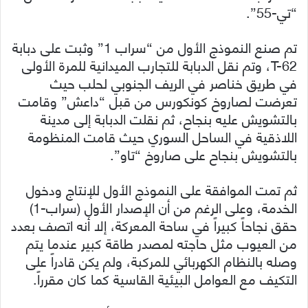
“تي-55”.
تم صنع النموذج الأول من “سراب 1” وثبت على دبابة
T-62، وتم نقل الدبابة للتجارب الميدانية للمرة الأولى
في طريق خناصر في الريف الجنوبي لحلب حيث
تعرضت لصاروخ كونكورس من قبل “داعش” وقامت
بالتشويش عليه بنجاح، ثم نقلت الدبابة إلى مدينة
اللاذقية في الساحل السوري حيث قامت المنظومة
بالتشويش بنجاح على صاروخ “تاو”.
ثم تمت الموافقة على النموذج الأول للإنتاج ودخول
الخدمة، وعلى الرغم من أن الإصدار الأول (سراب-1)
حقق نجاحاً كبيراً في ساحة المعركة، إلا أنه اتصف بعدد
من العيوب مثل حاجته لمصدر طاقة كبير عندما يتم
وصله بالنظام الكهربائي للمركبة، ولم يكن قادراً على
التكيف مع العوامل البيئية القاسية كما كان مقرراً.