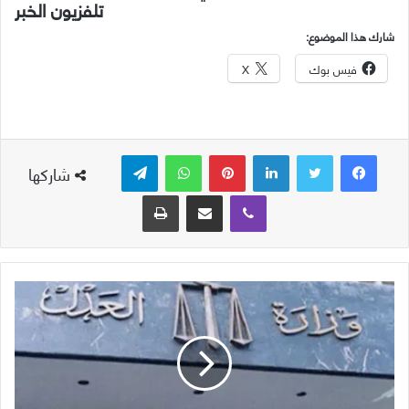
تلفزيون الخبر
شارك هذا الموضوع:
فيس بوك
X
لينكدإن
بينتيريست
واتساب
تيلقرام
شاركها
ڤايبر
مشاركة عبر البريد
طباعة