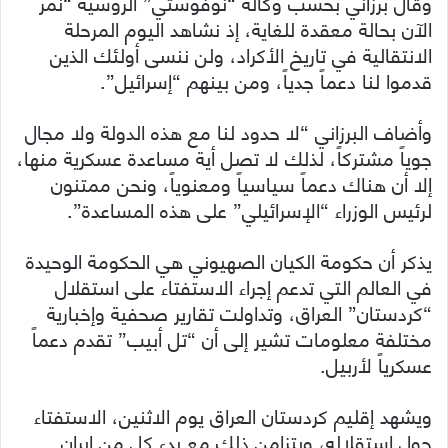
وقال برزاني بحسب وكالة “نوفوستي” الروسية “نمر
الآن بحالة معقدة للغاية، إذ نشاهد اليوم المرحلة
الانتقالية في تاريخ الأكراد، ولن ننسى أولئك الذين
قدموا لنا دعماً جدياً، ومن بينهم “إسرائيل”.
وأضاف البرزاني “لا حدود لنا مع هذه الدولة ولا مجال
جوياً مشتركاً، لذلك لا تصل أية مساعدة عسكرية منها،
إلا أن هناك دعماً سياسياً ومعنوياً، ونحن ممتنون
لرئيس الوزراء “الإسرائيلي” على هذه المساعدة”.
يذكر أن حكومة الكيان الصهيوني هي الحكومة الوحيدة
في العالم التي تدعم إجراء الاستفتاء على استقلال
“كردستان” العراق، وتداولت تقارير صحفية وإخبارية
مختلفة معلومات تشير إلى أن “تل أبيب” تقدم دعماً
عسكرياً لأربيل.
ويشهد إقليم كردستان العراق يوم الاثنين، الاستفتاء
حول استقلاله، ويتزامن ذلك مع بدء كل من إيران