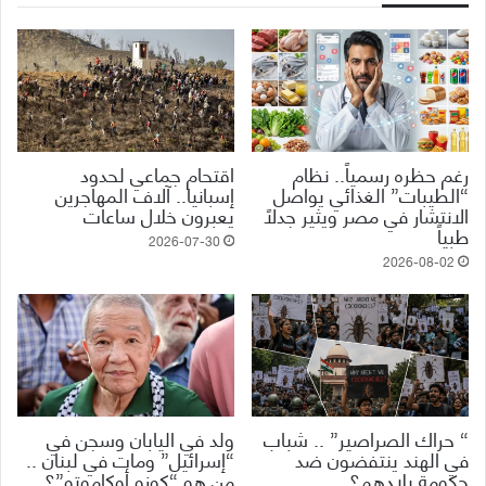
رغم حظره رسمياً.. نظام
اقتحام جماعي لحدود
“الطيبات” الغذائي يواصل
إسبانيا.. آلاف المهاجرين
الانتشار في مصر ويثير جدلاً
يعبرون خلال ساعات
طبياً
2026-07-30
2026-08-02
“ حراك الصراصير” .. شباب
ولد في اليابان وسجن في
في الهند ينتفضون ضد
“إسرائيل” ومات في لبنان ..
حكومة بلادهم؟
من هو “كوزو أوكاموتو”؟