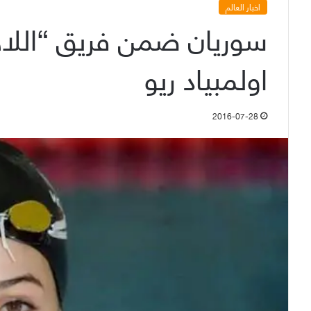
اخبار العالم
سوريان ضمن فريق “اللا
اولمبياد ريو
2016-07-28