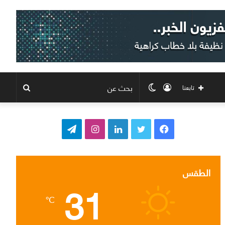
تسجيل
الوضع
بحث
تابعنا
الدخول
المظلم
عن
ف
ت
ل
ا
ت
ي
و
ي
ن
ي
س
ي
ن
س
ل
الطقس
31
ب
ت
ك
ت
ق
℃
و
ر
د
ق
ر