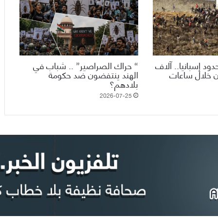
ود إسبانيا.. آلاف
“ حراك الصراصير” .. شباب في
ن خلال ساعات
الهند ينتفضون ضد حكومة
بلادهم؟
2026-07-25