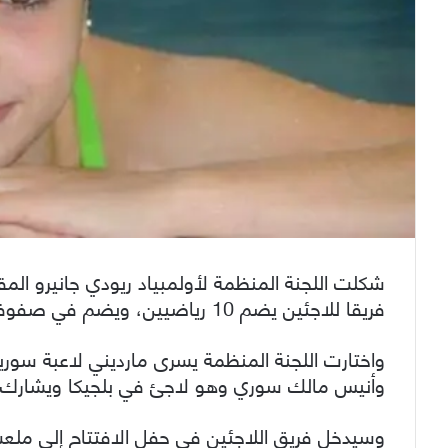
شكلت اللجنة المنظمة لأولمبياد ريودي جانيرو المقا
فريقا للاجئين يضم 10 رياضيين، ويضم في صفوفه لاعبين اثنين من أصل سوري.
واختارت اللجنة المنظمة يسرى مارديني لاعبة سوري
وأنيس مالك سوري وهو لاجئ في بلجيكا ويشارك 
وسيدخل فريق اللاجئين في حفل الافتتاح إلى ملعب 