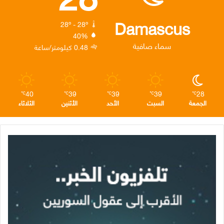
و
ر
د
ق
ر
ك
إ
ر
ا
Damascus
28º - 28º
40%
ن
ا
م
سماء صافية
0.48 كيلومتر/ساعة
م
40
39
39
39
28
℃
℃
℃
℃
℃
الجمعة
السبت
الأحد
الأثنين
الثلاثاء