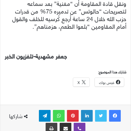
ونقل قادة المقاومة أن “مغنية” بعد سماعه
لتصريحات “حالوتس” عن تدميره 75% من قدرات
حزب الله خلال 24 ساعة أرجع كُرسيه للخلف والقول
أمام المقاومين “بلعوا الطعم، هزمناهم”.
جعفر مشهدية-تلفزيون الخبر
شارك هذا الموضوع:
فيس بوك
X
لينكدإن
بينتيريست
واتساب
تيلقرام
شاركها
ڤايبر
مشاركة عبر البريد
طباعة