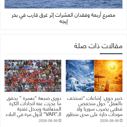
مصرع أربعة وفقدان العشرات إثر غرق قارب في بحر
إيجه
مقالات ذات صلة
خبير جوي: إشاعات “تستخف
دوري ضيعة “بعمرة ” يحقق
بالعقل” حول منخفض
ما عجزت عنه اتحادات الكرة
قطبي يضرب سوريا ولا
المتعاقبة ويدخل تقنية
موجات حارة على مدى منظور
الـ”VAR” لأول مرة في البلاد
2026-08-06
2026-08-06