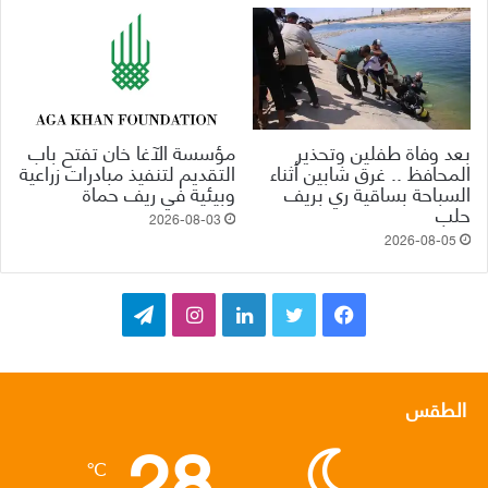
بعد وفاة طفلين وتحذير
مؤسسة الآغا خان تفتح باب
المحافظ .. غرق شابين أثناء
التقديم لتنفيذ مبادرات زراعية
السباحة بساقية ري بريف
وبيئية في ريف حماة
حلب
2026-08-03
2026-08-05
ف
ت
ل
ا
ت
ي
و
ي
ن
ي
س
ي
ن
س
ل
الطقس
28
ب
ت
ك
ت
ق
℃