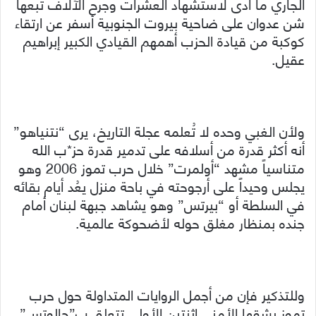
الجاري ما أدى لاستشهاد العشرات وجرح الآلاف تبعها
شن عدوان على ضاحية بيروت الجنوبية أسفر عن ارتقاء
كوكبة من قيادة الحزب أهمهم القيادي الكبير إبراهيم
عقيل.
ولأن الغبي وحده لا تُعلمه عجلة التاريخ، يرى “نتنياهو”
أنه أكثر قدرة من أسلافه على تدمير قدرة حز*ب الله
متناسياً مشهد “أولمرت” خلال حرب تموز 2006 وهو
يجلس وحيداً على أرجوحته في باحة منزل يعُد أيام بقائه
في السلطة أو “بيرتس” وهو يشاهد جبهة لبنان أمام
جنده بمنظار مغلق حوله لأضحوكة عالمية.
وللتذكير فإن من أجمل الروايات المتداولة حول حرب
تموز بشقها الأمني اثنتين الأولى تتعلق ب”حالوتس”