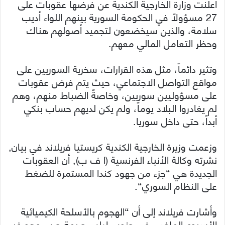
أعلنت وزارة الخارجية الكندية عن فرضها عقوبات على
27 مسؤولاً في الحكومة السورية بينهم اللواء أديب
سلامة، والذين سيخضعون لتجميد أصولهم هناك
وحظر التعامل المالي معهم.
وتثير دائماً، مثل هذه القرارات، سخرية السوريين على
مواقع التواصل الاجتماعي، حيث يتم فرض عقوبات
على مسؤوليين سوريين، وخاصةً الضباط منهم، وهم
لم يغادروا البلاد يوماً، ولم يكن لديهم حساب بنكي
أبداً، حتى داخل سوريا.
وزعمت وزيرة الخارجية الكندية كريستيا فريلاند في بيان,
نشرته وكالة الأنباء الفرنسية (ا ف ب), أن العقوبات
الجديدة هي “جزء من جهود كندا المستمرة للضغط
على النظام السوري“.
وأشارت فريلاند إلى أن “الهجوم بالأسلحة الكيميائية
الأسبوع الماضي في جنوب إدلب جريمة حرب وهو غير