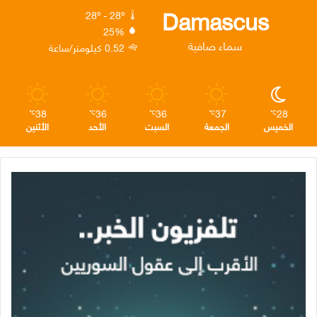
ك
إ
ر
ا
Damascus
28º - 28º
25%
ن
ا
م
سماء صافية
0.52 كيلومتر/ساعة
م
38
36
36
37
28
℃
℃
℃
℃
℃
الخميس
الجمعة
السبت
الأحد
الأثنين