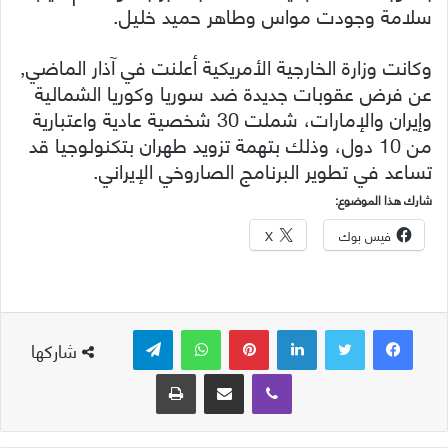
سلامة وجودت مواس وطاهر حميد خليل.
وكانت وزارة الخارجية الأمريكية أعلنت في آذار الماضي,
عن فرض عقوبات جديدة ضد سوريا وكوريا الشمالية
وإيران والإمارات، شملت 30 شخصية عادية واعتبارية
من 10 دول، وذلك بتهمة تزويد طهران بتكنولوجيا قد
تساعد في تطوير البرنامج الصاروخي الإيراني.
شارك هذا الموضوع:
فيس بوك
X
لينكدإن
بينتيريست
واتساب
تيلقرام
شاركها
ڤايبر
مشاركة عبر البريد
طباعة