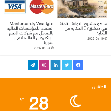
ما هو مشروع البوابة الثامنة
بينها Visa وMastercard ..
في دمشق؟.. الحكاية من
السماح للمؤسسات المالية
البداية
بالتعامل مع شركات الدفع
الإلكتروني العالمية في
2026-05-19
سوريا
2026-05-04
ف
ت
ل
ا
ت
ي
و
ي
ن
ي
س
ي
ن
س
ل
الطقس
28
ب
ت
ك
ت
ق
℃
و
ر
د
ق
ر