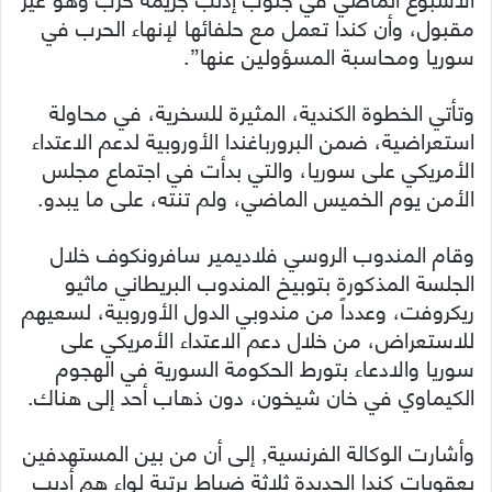
مقبول، وأن كندا تعمل مع حلفائها لإنهاء الحرب في
سوريا ومحاسبة المسؤولين عنها”.
وتأتي الخطوة الكندية، المثيرة للسخرية، في محاولة
استعراضية، ضمن البرورباغندا الأوروبية لدعم الاعتداء
الأمريكي على سوريا، والتي بدأت في اجتماع مجلس
الأمن يوم الخميس الماضي، ولم تنته، على ما يبدو.
وقام المندوب الروسي فلاديمير سافرونكوف خلال
الجلسة المذكورة بتوبيخ المندوب البريطاني ماثيو
ريكروفت، وعدداً من مندوبي الدول الأوروبية، لسعيهم
للاستعراض، من خلال دعم الاعتداء الأمريكي على
سوريا والادعاء بتورط الحكومة السورية في الهجوم
الكيماوي في خان شيخون، دون ذهاب أحد إلى هناك.
وأشارت الوكالة الفرنسية, إلى أن من بين المستهدفين
بعقوبات كندا الجديدة ثلاثة ضباط برتبة لواء هم أديب