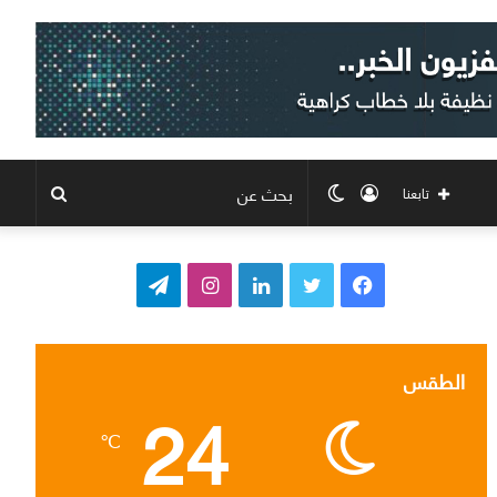
تسجيل
الوضع
بحث
تابعنا
الدخول
المظلم
عن
ف
ت
ل
ا
ت
ي
و
ي
ن
ي
س
ي
ن
س
ل
الطقس
24
ب
ت
ك
ت
ق
℃
و
ر
د
ق
ر