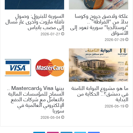
علكة ولاصق جروح وكوسا
السورية للبترول: وصول
بدلاً من “الفراطة” ..
ناقلة مازوت وأخرى غاز مُسال
“نوستالجيا” سورية تعود إلى
إلى مصب بانياس
الأسواق
2026-07-27
2026-07-29
ما هو مشروع البوابة الثامنة
بينها Visa وMastercard ..
في دمشق؟.. الحكاية من
السماح للمؤسسات المالية
البداية
بالتعامل مع شركات الدفع
الإلكتروني العالمية في
2026-05-19
سوريا
2026-05-04