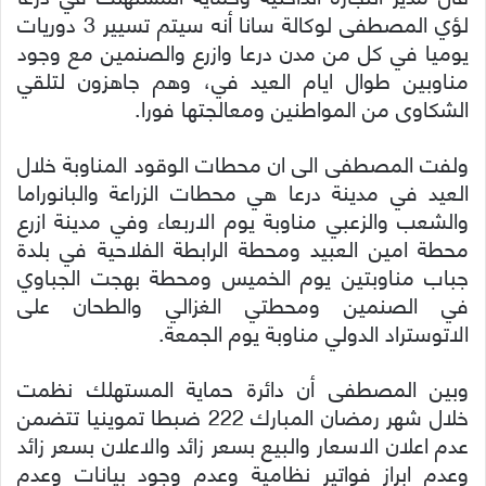
لؤي المصطفى لوكالة سانا أنه سيتم تسيير 3 دوريات
يوميا في كل من مدن درعا وازرع والصنمين مع وجود
مناوبين طوال ايام العيد في، وهم جاهزون لتلقي
الشكاوى من المواطنين ومعالجتها فورا.
ولفت المصطفى الى ان محطات الوقود المناوبة خلال
العيد في مدينة درعا هي محطات الزراعة والبانوراما
والشعب والزعبي مناوبة يوم الاربعاء وفي مدينة ازرع
محطة ا
مين العبيد ومحطة الرابطة الفلاحية في بلدة
جباب مناوبتين يوم الخميس ومحطة بهجت الجباوي
في الصنمين ومحطتي الغزالي والطحان على
الاتوستراد الدولي مناوبة يوم الجمعة.
وبين المصطفى أن دائرة حماية المستهلك نظمت
خلال شهر رمضان المبارك 222 ضبطا تموينيا تتضمن
عدم اعلان الاسعار والبيع بسعر زائد والاعلان بسعر زائد
وعدم ابراز فواتير نظامية وعدم وجود بيانات وعدم