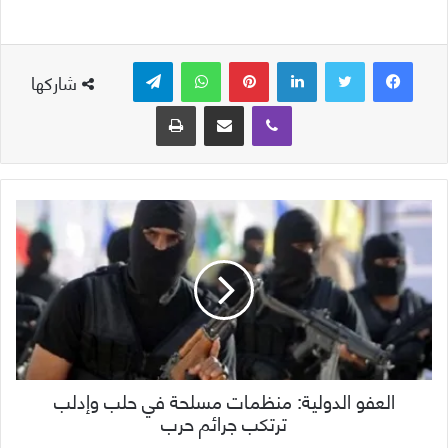
لينكدإن
بينتيريست
واتساب
تيلقرام
شاركها
ڤايبر
مشاركة عبر البريد
طباعة
العفو الدولية: منظمات مسلحة في حلب وإدلب
ترتكب جرائم حرب