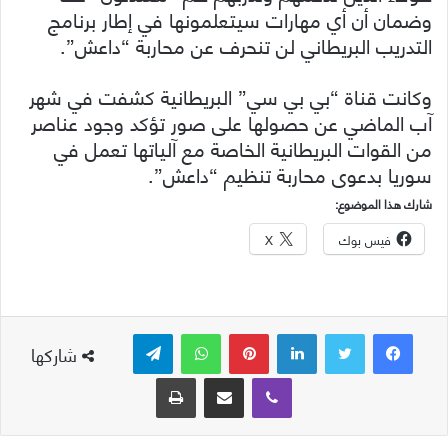
وضمان أن أي مهارات سيتعلمونها في إطار برنامج
التدريب البريطاني لن تنحرف عن محاربة “داعش”.
وكانت قناة “بي بي سي” البريطانية كشفت في شهر
آب الماضي عن حصولها على صور تؤكد وجود عناصر
من القوات البريطانية الخاصة مع آلياتها تعمل في
سوريا بدعوى محاربة تنظيم “داعش”.
شارك هذا الموضوع:
فيس بوك
X
لينكدإن
بينتيريست
واتساب
تيلقرام
شاركها
ڤايبر
مشاركة عبر البريد
طباعة