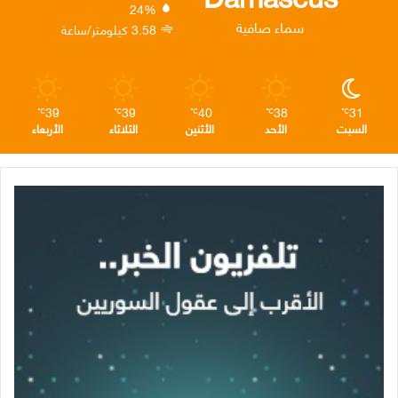
24%
ن
ا
م
سماء صافية
3.58 كيلومتر/ساعة
م
39
39
40
38
31
℃
℃
℃
℃
℃
السبت
الأحد
الأثنين
الثلاثاء
الأربعاء