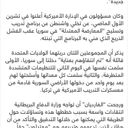
جديدة”.
وكان مسؤولون في الإدارة الأميركية أعلنوا في تشرين
الأول الماضي، عن تخلي واشنطن عن برنامج تدريب
وتسليح “المعارضة المعتدلة” في سوريا عقب الفشل
الذريع الذي مني به البرنامج التي تبنته.
يذكر أن المجموعتين اللتان دربتهما الولايات المتحدة
قائلة أنه “تم انتقاؤهم بعناية” دخلتا إلى سوريا، الأولى
سلمت نفسها في اليوم الثاني للتنظيمات المتشددة
المتطرفة، والثانية سلمت كل معداتها وأسلحتها لهم
بعد يوم واحد من دخولها الأراضي السورية قادمة من
معسكرات التدريب الأميركية في تركيا.
ورجحت “الغارديان” أن تواجه وزارة الدفاع البريطانية
انتقادات واسعة بسبب خططها هذه وتساؤلات حول
الطريقة التي يمكنها من خلالها التدقيق والتأكد من أن
هؤلاء الذين تدعمهم وتدربهم هم “معتدلون” حقاً