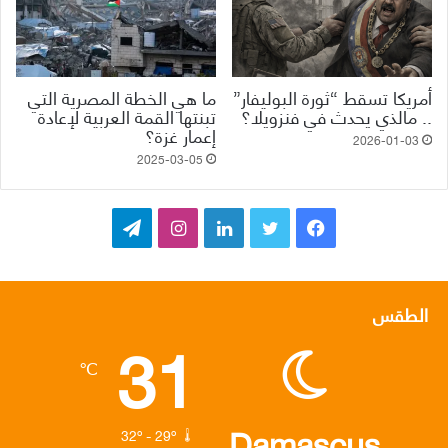
أمريكا تسقط “ثورة البوليفار”
ما هي الخطة المصرية التي
.. مالذي يحدث في فنزويلا؟
تبنتها القمة العربية لإعادة
إعمار غزة؟
2026-01-03
2025-03-05
ف
ت
ل
ا
ت
ي
و
ي
ن
ي
س
ي
ن
س
ل
الطقس
31
ب
ت
ك
ت
ق
℃
و
ر
د
ق
ر
ك
إ
ر
ا
Damascus
32º - 29º