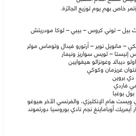
ريث بيل – توني كروس – بيبي – لوكا مودريتش
كي – مانويل نوير – أرتورو فيدال وتوماس مولر
س إنيستا – لويس سواريز ونيمار
لو ديبالا وغونزالو هيغوايين
نتوان غريزمان وكوكي
دي بروين
مي فاردي
بول بوغبا
 ويست هام الإنكليزي، والفرنسي الأخر هيوغو
ر أيمريك أوباماينغ نجم نادي بوروسيا دورتموند