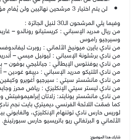
لن يتم اختيار 3 مرشحين نهائيين ولن يُفام مؤتمر خاص بهم يوم توزيع الجائزة.
وفيما يلي المرشحون الـ30 لنيل الجائزة :
من ريال مدريد الإسباني : كريستيانو رونالدو – غا
وسيرجيو راموس
من نادي بايرن ميونيخ الألماني : روبرت ليفاندوفس
من نادي برشلونة الإسباني : ليونيل ميسي – أندري
من نادي يوفنتوس الإيطالي : جيانليجي بوفون – باو
من نادي اتلتيكو مدريد الإسباني : دييغو غودين – أ
من نادي مانشستر سيتي : سيرجيو أغويرو وكيفين 
من نادي ليستر سيتي الإنكليزي : رياض محرز وجاي
من نادي مانشستر يونايتد: زلاتان إبراهيموفيتش و 
كما ضمّت اللائحة الفرنسي ديميتري بايت نجم نادي
لوريس حارس نادي توتنهام الإنكليزي، والغابوني بيا
الألماني و البرتغالي ريو باتريسيو حارس سبورتينغ.
شارك هذا الموضوع: