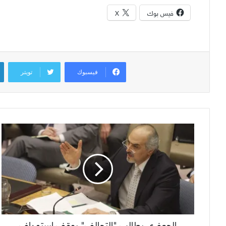
فيس بوك
X
فيسبوك
تويتر
الجعفري يطالب "التحالف" بوقف استهداف