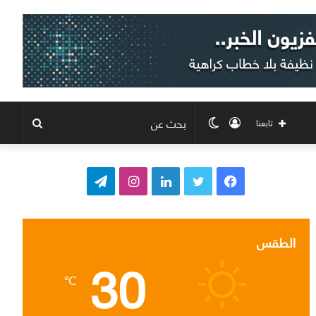
تسجيل
الوضع
بحث
تابعنا
الدخول
المظلم
عن
ف
ت
ل
ا
ت
ي
و
ي
ن
ي
س
ي
ن
س
ل
الطقس
30
ب
ت
ك
ت
ق
℃
و
ر
د
ق
ر