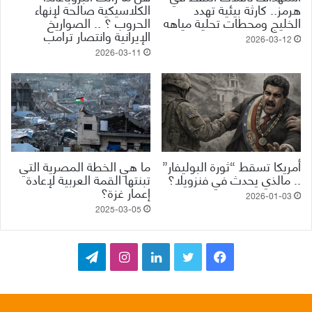
هرمز.. كارثة بيئية تهدد
الكلاسيكية صالحة لإنهاء
الخليج ومحطات تحلية مياهه
الحروب ؟ .. الصواريخ
الإيرانية وانتصار ترامب
2026-03-12
2026-03-11
أمريكا تسقط “ثورة البوليفار”
ما هي الخطة المصرية التي
.. مالذي يحدث في فنزويلا؟
تبنتها القمة العربية لإعادة
إعمار غزة؟
2026-01-03
2025-03-05
ف
ت
ل
ا
ت
ي
و
ي
ن
ي