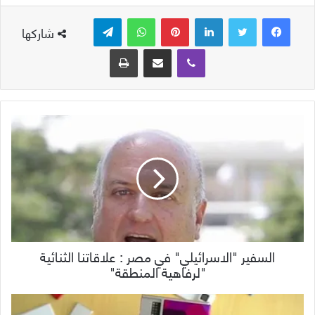
لينكدإن
بينتيريست
واتساب
تيلقرام
شاركها
ڤايبر
مشاركة عبر البريد
طباعة
السفير "الاسرائيلي" في مصر : علاقاتنا الثنائية
"لرفاهية المنطقة"