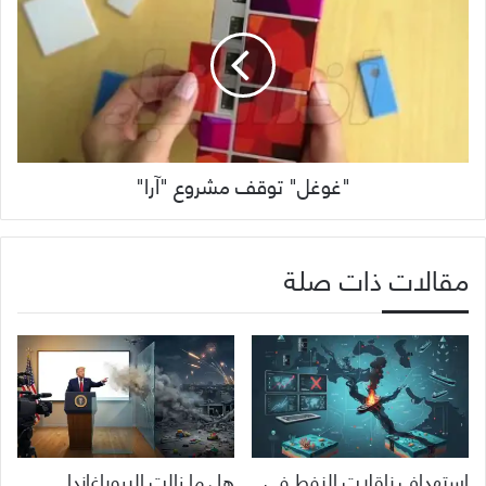
"غوغل" توقف مشروع "آرا"
مقالات ذات صلة
استهداف ناقلات النفط في
هل ما زالت البروباغاندا