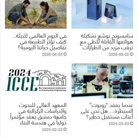
سامسونج توسّع تشكيلة
في اليوم العالمي للبيئة..
هواتفها القابلة للطي مع
كيف تؤثر الطبيعة في
ترقب مزيد من الطرازات
تفاصيل حياتنا اليومية؟
2026-06-05
2026-08-02
عندما يفقد “روبوت”
المعهد العالي للبحوث
السيطرة… هل نحن على
والدراسات الزلزالية في
أعتاب مستقبل خطير؟
جامعة دمشق يعقد مؤتمراً
دولياً في هندسة البناء
2025-03-03
2025-02-20