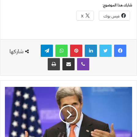
شارك هذا الموضوع:
فيس بوك
X
لينكدإن
بينتيريست
واتساب
تيلقرام
شاركها
ڤايبر
مشاركة عبر البريد
طباعة