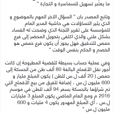
ما يعتبر تسهيل للسماسرة و التجارة ”
وتابع المصدر بان ” السؤال الآخر المهم بالموضوع و
الذي يثير التساؤلات هي حاشية المدير العام
للمؤسسة على تقرير اللجنة الذي وضحت له الفساد
بشكل علني والذي اكتفى بتحويل المحضر إلى فرع
حمص للتدقيق فهل يجوز أن يكون فرع حمص هو
الخصم و الحكم بنفس الوقت ”
وفي عملية حساب بسيطة للقضية المطروحة إن كانت
أجور نقل الأقماح البالغة 80 ألف طن من الحسكة إلى
حمص ( 20 ألف ل.س للطن ) يكون المبلغ مليار و
600 مليون ل.س ، إضافة للفرق من بيع الأقماح التي
تم شراؤها بالحسكة بسعر 94 ألف للطن في موسم
2016 م ومع العام الماضي يكون المبلغ 3 مليارات
ل.س ، أي المبلغ المهدور يكون 4 مليات و 600
مليون ل.س ”