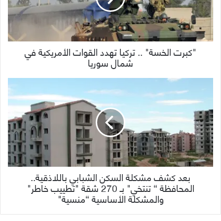
"كبرت الخسة" .. تركيا تهدد القوات الأمريكية في
شمال سوريا
بعد كشف مشكلة السكن الشبابي باللاذقية..
المحافظة “ تنتخي" بـ 270 شقة "تطييب خاطر"
والمشكلة الأساسية “منسية"