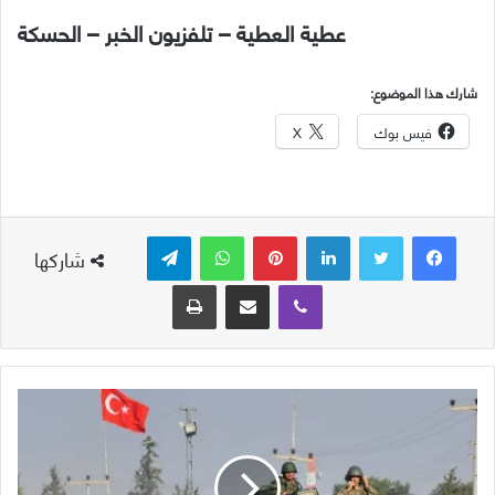
عطية العطية – تلفزيون الخبر – الحسكة
شارك هذا الموضوع:
فيس بوك
X
لينكدإن
بينتيريست
واتساب
تيلقرام
شاركها
ڤايبر
مشاركة عبر البريد
طباعة