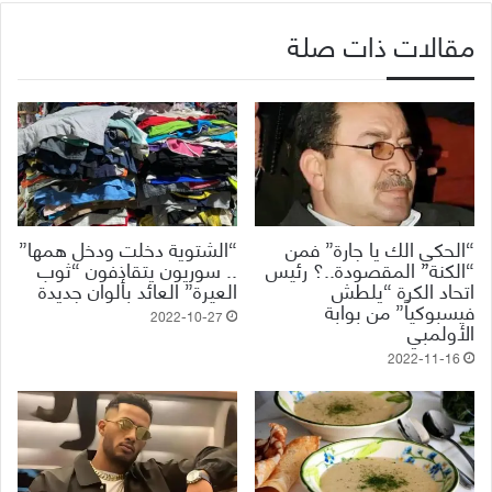
مقالات ذات صلة
“الحكي الك يا جارة” فمن
“الشتوية دخلت ودخل همها”
“الكنة” المقصودة..؟ رئيس
.. سوريون يتقاذفون “ثوب
اتحاد الكرة “يلطش
العيرة” العائد بألوان جديدة
فيسبوكياً” من بوابة
2022-10-27
الأولمبي
2022-11-16