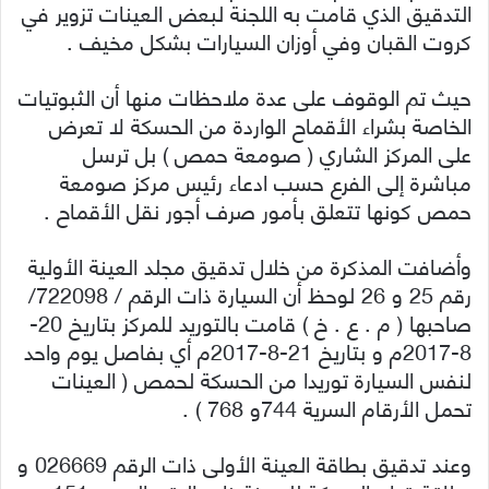
التدقيق الذي قامت به اللجنة لبعض العينات تزوير في
كروت القبان وفي أوزان السيارات بشكل مخيف .
حيث تم الوقوف على عدة ملاحظات منها أن الثبوتيات
الخاصة بشراء الأقماح الواردة من الحسكة لا تعرض
على المركز الشاري ( صومعة حمص ) بل ترسل
مباشرة إلى الفرع حسب ادعاء رئيس مركز صومعة
حمص كونها تتعلق بأمور صرف أجور نقل الأقماح .
وأضافت المذكرة من خلال تدقيق مجلد العينة الأولية
رقم 25 و 26 لوحظ أن السيارة ذات الرقم / 722098/
صاحبها ( م . ع . خ ) قامت بالتوريد للمركز بتاريخ 20-
8-2017م و بتاريخ 21-8-2017م أي بفاصل يوم واحد
لنفس السيارة توريدا من الحسكة لحمص ( العينات
تحمل الأرقام السرية 744و 768 ) .
وعند تدقيق بطاقة العينة الأولى ذات الرقم 026669 و