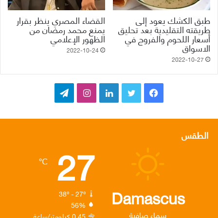
طبق الكشك يعود إلى
القضاء المصري ينظر بقرار
طريقته التقليدية بعد تحليق
يمنع محمد رمضان من
أسعار اللحوم والفروج في
الظهور الإعلامي
الاسواق
2022-10-24
2022-10-27
ف
ت
ل
ا
ت
ي
و
ي
ن
ي
س
ي
ن
س
ل
الطقس
27
ب
ت
ك
ت
ق
℃
و
ر
د
ق
ر
ك
إ
ر
ا
Damascus
38º - 27º
56%
ن
ا
م
سماء صافية
0.45 كيلومتر/ساعة