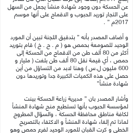
عن الحسكة دون وجود شهادة منشأ يجعل من السهل
على التجار توريد الحبوب و الاقماح على أنها موسم
2017م ” .
و أضاف المصدر بأنه ” بتدقيق اللجنة تبين أن المورد
الوحيد للصومعة بحمص هو ( م . ح . خ ) قام بتوريد
أكثر من 80 ألف طن من الاقماح من الحسكة إلى
حمص ، أي قيمة نقل 80 ألف طن بلغت ( مليار و
600 مليون ل.س ) وهنا لابد من التساؤل من أين
حصل على هذه الكميات الكبيرة جدا وتوريدها دون
شهادة منشأ”
وأشار المصدر بان ” مديرية زراعة الحسكة بينت
لمؤسسة الحبوب بأنها تستطيع منح شهادة المنشأ
لكافة مناطق محافظة الحسكة ، والسؤال المطروح
لماذا تم إلغاء شهادة المنشأ و الاكتفاء بالتصريح
الخطي و كرت القبان للمورد الوحيد لفرع حمص وهو