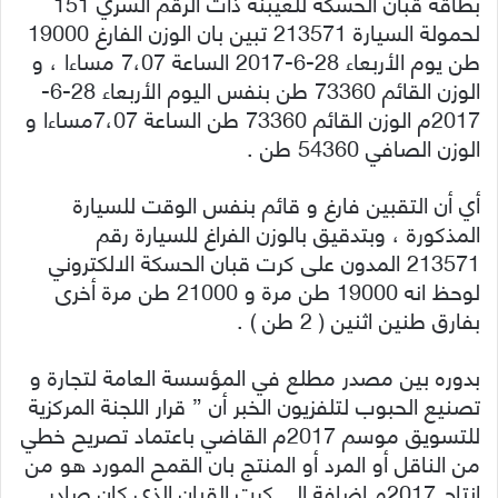
بطاقة قبان الحسكة للعيبنة ذات الرقم السري 151
لحمولة السيارة 213571 تبين بان الوزن الفارغ 19000
طن يوم الأربعاء 28-6-2017 الساعة 7،07 مساءا ، و
الوزن القائم 73360 طن بنفس اليوم الأربعاء 28-6-
2017م الوزن القائم 73360 طن الساعة 7،07مساءا و
الوزن الصافي 54360 طن .
أي أن التقبين فارغ و قائم بنفس الوقت للسيارة
المذكورة ، وبتدقيق بالوزن الفراغ للسيارة رقم
213571 المدون على كرت قبان الحسكة الالكتروني
لوحظ انه 19000 طن مرة و 21000 طن مرة أخرى
بفارق طنين اثنين ( 2 طن ) .
بدوره بين مصدر مطلع في المؤسسة العامة لتجارة و
تصنيع الحبوب لتلفزيون الخبر أن ” قرار اللجنة المركزية
للتسويق موسم 2017م القاضي باعتماد تصريح خطي
من الناقل أو المرد أو المنتج بان القمح المورد هو من
إنتاج 2017م إضافة إلى كرت القبان الذي كان صادر