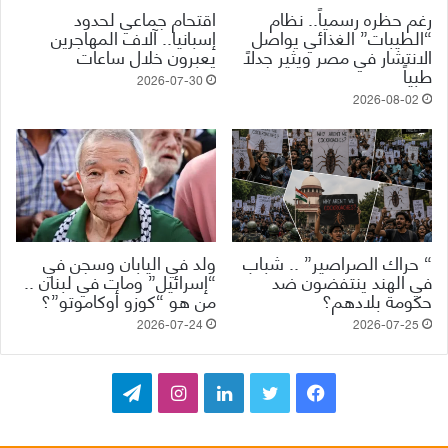
رغم حظره رسمياً.. نظام
اقتحام جماعي لحدود
“الطيبات” الغذائي يواصل
إسبانيا.. آلاف المهاجرين
الانتشار في مصر ويثير جدلاً
يعبرون خلال ساعات
طبياً
2026-07-30
2026-08-02
“ حراك الصراصير” .. شباب
ولد في اليابان وسجن في
في الهند ينتفضون ضد
“إسرائيل” ومات في لبنان ..
حكومة بلادهم؟
من هو “كوزو أوكاموتو”؟
2026-07-24
2026-07-25
ف
ت
ل
ا
ت
ي
و
ي
ن
ي