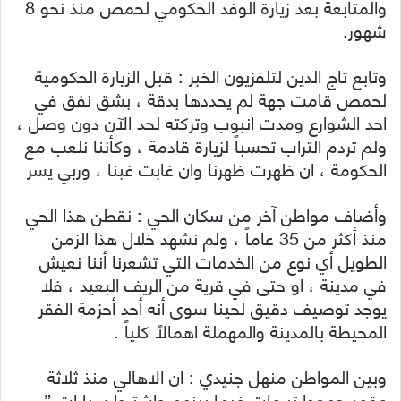
والمتابعة بعد زيارة الوفد الحكومي لحمص منذ نحو 8
شهور.
وتابع تاج الدين لتلفزيون الخبر : قبل الزيارة الحكومية
لحمص قامت جهة لم يحددها بدقة ، بشق نفق في
احد الشوارع ومدت انبوب وتركته لحد الآن دون وصل ،
ولم تردم التراب تحسباً لزيارة قادمة ، وكأننا نلعب مع
الحكومة ، ان ظهرت ظهرنا وان غابت غبنا ، وربي يسر
وأضاف مواطن آخر من سكان الحي : نقطن هذا الحي
منذ أكثر من 35 عاماً ، ولم نشهد خلال هذا الزمن
الطويل أي نوع من الخدمات التي تشعرنا أننا نعيش
في مدينة ، او حتى في قرية من الريف البعيد ، فلا
يوجد توصيف دقيق لحينا سوى أنه أحد أحزمة الفقر
المحيطة بالمدينة والمهملة اهمالاً كلياً .
وبين المواطن منهل جنيدي : ان الاهالي منذ ثلاثة
عقود جمعوا تبرعات فيما بينهم واشتروا سيارات ”