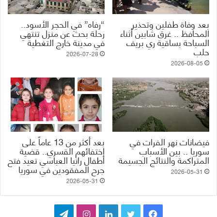
بعد وفاة طفلين وتحذير
“رفاه” في الحجر الأسود..
المحافظ .. غرق شابين أثناء
رحلة بحث عن منزل تنتهي
السباحة بساقية ري بريف
في مدينة خارج التغطية
حلب
2026-07-28
2026-08-05
فيضانات نهر الفرات في
بعد أكثر من 13 عاماً على
سوريا .. بين الأسباب
اختفائهم القسري.. قضية
المتراكمة والنتائج الجسيمة
أطفال رانيا العباسي تعيد فتح
جرح المفقودين في سوريا
2026-05-31
2026-05-31
ف
ت
ل
ا
ت