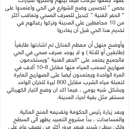
بحص ” لتحسين وضع الشوارع في الحي واعتمدوا على
” الحفر الفنية ” كبديل للصرف الصحي وتعاقب أكثر
من 10 محافظين على المدينة وتركوا رغباتهم في
تخديم هذا الحي قبل أن يغادروا
وأوضح منهل أن معظم المنازل تم اشادتها طابقياً
(طابقين أو ثلاثة ) و لا يوجد صرف صحي في الحي
فالجميع يعتمد على “الحفر الفنية “ويستخدمون
صهاريج لسحب المياه منها مقابل 8-10 آلاف في
المرة الواحدة ويعتمدون أيضا على الصهاريج العابرة
لتعبئة مياه الشرب مقابل 800 ليرة للخزان الواحد
وبشكل شبه يومي ، فيما اكد ان وضع التيار الكهربائي
مستقر مثل بقية احياء المدينة.
وبعد زيارة رئيس الحكومة وتقديمه المنح المالية.
والمساعدات ، بدأ مشروع التعبيد يظهر الى السطح
ولكن ببطئ شديد فبعد مرور أكثر من نصف عام على