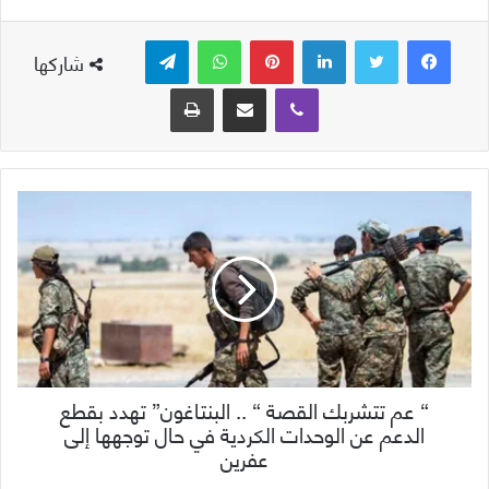
لينكدإن
بينتيريست
واتساب
تيلقرام
شاركها
ڤايبر
مشاركة عبر البريد
طباعة
“ عم تتشربك القصة “ .. البنتاغون” تهدد بقطع
الدعم عن الوحدات الكردية في حال توجهها إلى
عفرين