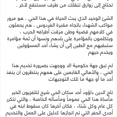
تحتاج إلى زوارق تنقلك من طرف مستنقع لآخر .
الشئ الوحيد الذي يبث الحياة في هذا الحي ، هو مرور
مواكب الشهداء باتجاه مقبرة الفردوس ، هم يحملون
في كلامهم قضية وطن مزقت أطرافه الحرب ،
ويتكلمون بالمؤامرة على بلدهم ونسوا أن ثمة مؤامرة
ستبقيهم مع الطين إلى أن يشاء أحد المسؤولين
ويخدم حيهم
لم تبق جهة حكومية الا ووجهت بضرورة تخديم هذا
الحي ، والأهالي القابعين على همهم ينتظرون ان ينفذ
أحد ما أو جهة ما تلك التوجيهات
تاج الدين داؤود أحد سكان الحي شرح لتلفزيون الخبر
مأساة هذا الحي عموماً ومأساته الخاصة ، والتي تتكرر
كل عام وكل شتاء ، فكان آخرها كان سقوط ابنه في
أحدى الحفر التي تم انجازها كدليل على العمل والتخديم