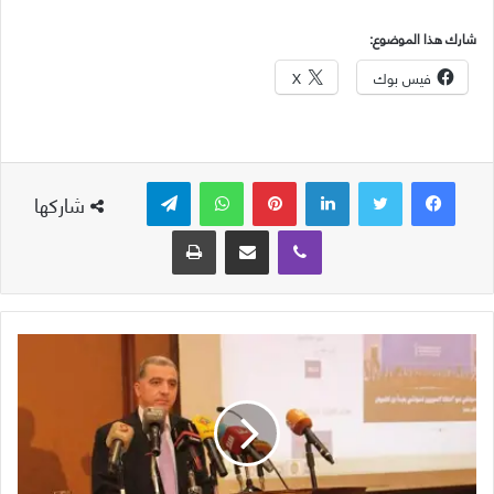
شارك هذا الموضوع:
فيس بوك
X
لينكدإن
بينتيريست
واتساب
تيلقرام
شاركها
ڤايبر
مشاركة عبر البريد
طباعة