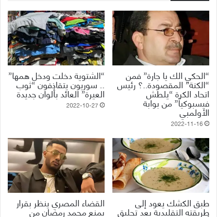
“الحكي الك يا جارة” فمن
“الشتوية دخلت ودخل همها”
“الكنة” المقصودة..؟ رئيس
.. سوريون يتقاذفون “ثوب
اتحاد الكرة “يلطش
العيرة” العائد بألوان جديدة
فيسبوكياً” من بوابة
2022-10-27
الأولمبي
2022-11-16
طبق الكشك يعود إلى
القضاء المصري ينظر بقرار
طريقته التقليدية بعد تحليق
يمنع محمد رمضان من