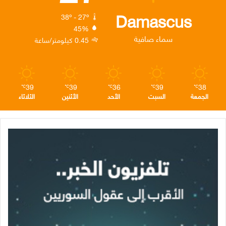
ك
إ
ر
ا
Damascus
38º - 27º
45%
ن
ا
م
سماء صافية
0.45 كيلومتر/ساعة
م
39
39
36
39
38
℃
℃
℃
℃
℃
الجمعة
السبت
الأحد
الأثنين
الثلاثاء