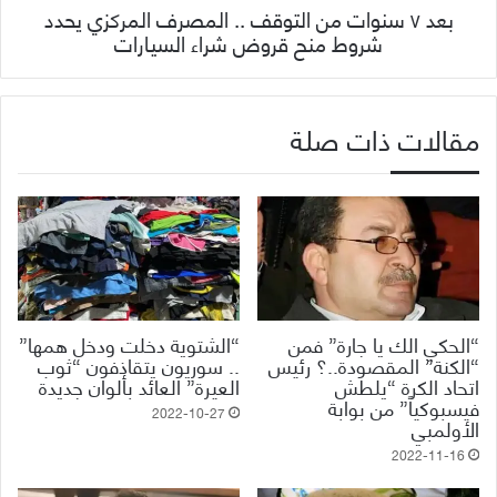
بعد ٧ سنوات من التوقف .. المصرف المركزي يحدد
شروط منح قروض شراء السيارات
مقالات ذات صلة
“الحكي الك يا جارة” فمن
“الشتوية دخلت ودخل همها”
“الكنة” المقصودة..؟ رئيس
.. سوريون يتقاذفون “ثوب
اتحاد الكرة “يلطش
العيرة” العائد بألوان جديدة
فيسبوكياً” من بوابة
2022-10-27
الأولمبي
2022-11-16