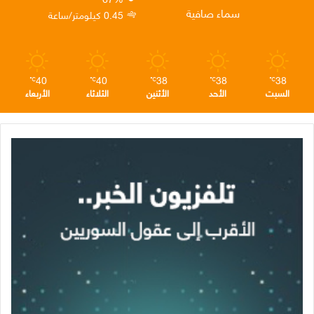
ن
ا
م
سماء صافية
0.45 كيلومتر/ساعة
م
40
40
38
38
38
℃
℃
℃
℃
℃
السبت
الأحد
الأثنين
الثلاثاء
الأربعاء