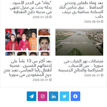
بعد وفاة طفلين وتحذير
“رفاه” في الحجر الأسود..
المحافظ .. غرق شابين أثناء
رحلة بحث عن منزل تنتهي
السباحة بساقية ري بريف
في مدينة خارج التغطية
حلب
2026-07-28
2026-08-05
فيضانات نهر الفرات في
بعد أكثر من 13 عاماً على
سوريا .. بين الأسباب
اختفائهم القسري.. قضية
المتراكمة والنتائج الجسيمة
أطفال رانيا العباسي تعيد فتح
جرح المفقودين في سوريا
2026-05-31
2026-05-31
ف
ت
ل
ا
ت
ي
و
ي
ن
ي