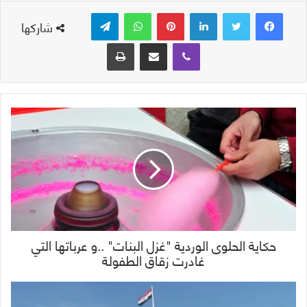
لينكدإن
بينتيريست
واتساب
تيلقرام
شاركها
ڤايبر
مشاركة عبر البريد
طباعة
حكاية الحلوى الوردية "غزل البنات" ..و عرباتها التي
غادرت زقاق الطفولة