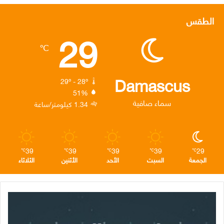
س
ي
ن
س
ل
الطقس
29
ب
ت
ك
ت
ق
℃
و
ر
د
ق
ر
ك
إ
ر
ا
Damascus
29º - 28º
51%
ن
ا
م
سماء صافية
1.34 كيلومتر/ساعة
م
39
39
39
39
29
℃
℃
℃
℃
℃
الجمعة
السبت
الأحد
الأثنين
الثلاثاء