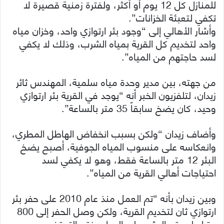
للمنازل كل 12 يوم أو أكثر، ولفترة زمنية قصيرة لا
تكفي لتعبئة الخزانات”.
وأشار الأهالي إلى “وجود بئر ارتوازي واحد، وخزان مياه
واحد لتخديم كل القرية بمياه الشرب، وذلك لا يكفي
لسد حاجتهم من المياه”.
من جهته، بين مدير وحدة مياه سلمية، المهندس ثائر
زيدان، لتلفزيون الخبر أنه “يوجد في القرية بئر ارتوازي
وحيد، كان يضخ سابقاً 35 متر بالساعة”.
وأضاف زيدان “ولكن بسبب انخفاض الهاطل المطري،
وانعكاسه على منسوب المياه الجوفية، أصبح يضخ
البئر 12 متر بالساعة فقط، وهو لا يكفي لسد
احتياجات أهالي القرية من المياه”.
وبين زيدان بأنه “تم العمل منذ عام 2010 على حفر بئر
ارتوازي ثان لتخديم القرية، ولكن وصل الحفر إلى 800
مترا ولم يتم العثور على المياه، فتم التوقف عن