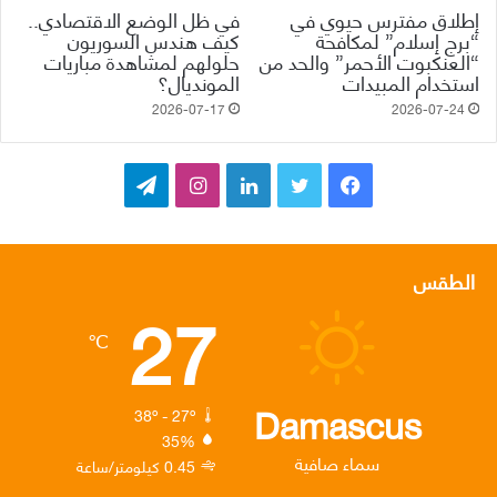
إطلاق مفترس حيوي في
في ظل الوضع الاقتصادي..
“برج إسلام” لمكافحة
كيف هندس السوريون
“العنكبوت الأحمر” والحد من
حلولهم لمشاهدة مباريات
استخدام المبيدات
المونديال؟
2026-07-17
2026-07-24
ف
ت
ل
ا
ت
ي
و
ي
ن
ي
س
ي
ن
س
ل
الطقس
27
ب
ت
ك
ت
ق
℃
و
ر
د
ق
ر
ك
إ
ر
ا
Damascus
38º - 27º
35%
ن
ا
م
سماء صافية
0.45 كيلومتر/ساعة
م