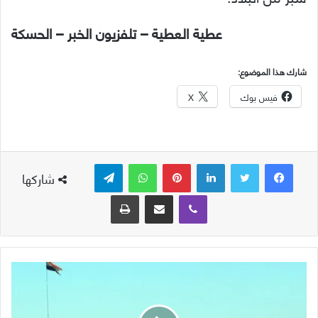
عطية العطية – تلفزيون الخبر – الحسكة
شارك هذا الموضوع:
فيس بوك
X
لينكدإن
بينتيريست
واتساب
تيلقرام
شاركها
ڤايبر
مشاركة عبر البريد
طباعة