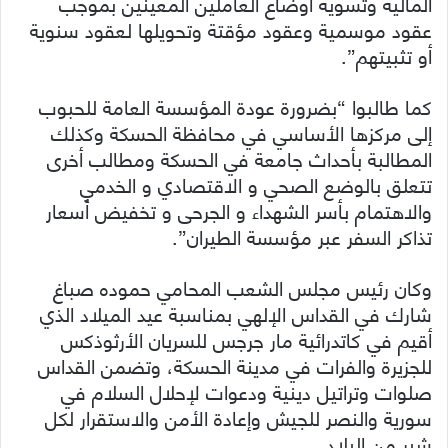
المالية وتسوية أوضاع العاملين المعينين بموجب
عقود موسمية وعقود مؤقتة وتحويلها لعقود سنوية
أو تثبيتهم”.
كما طالبوا “بضرورة عودة المؤسسة العامة للحبوب
إلى مركزها الأساسي في محافظة الحسكة وكذلك
المطالبة بأحداث جامعة في الحسكة ومطالب أخرى
تتعلق بالوضع الصحي و الاقتصادي و الخدمي
والاهتمام بأسر الشهداء و الجرحى و تخفيض أسعار
تذاكر السفر عبر مؤسسة الطيران”.
وكان رئيس مجلس الشعب المحامي حموده صباغ
شارك في القداس الإلهي بمناسبة عيد الميلاد الذي
أقيم في كاتدرائية مار جرجس للسريان الأرثوذكس
للجزيرة والفرات في مدينة الحسكة، وتضمن القداس
صلوات وتراتيل دينية ودعوات لإحلال السلام في
سورية والنصر للجيش وإعادة الأمن والاستقرار لكل
شبر من البلاد.