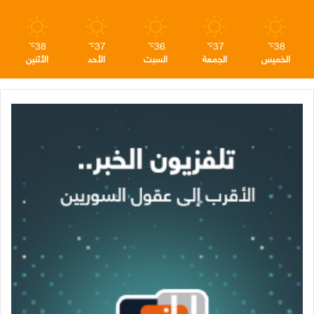
38
37
36
37
38
℃
℃
℃
℃
℃
الخميس
الجمعة
السبت
الأحد
الأثنين