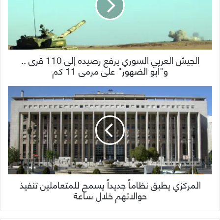
الجيش العربي السوري يرفع رصيده إلى 110 قرى ..
و"أبو الضهور" على مرمى 11 كم
المركزي يطبق نظاماً جديداً يسمح للمتعاملين تنفيذ
حوالاتهم خلال ساعة