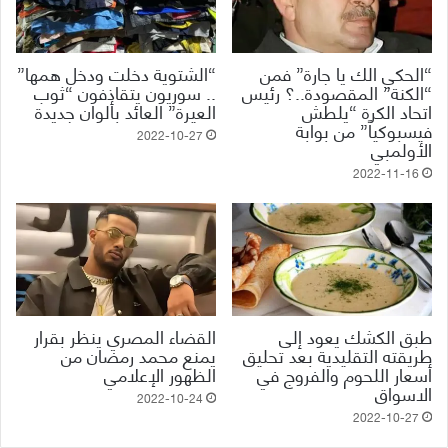
“الحكي الك يا جارة” فمن
“الشتوية دخلت ودخل همها”
“الكنة” المقصودة..؟ رئيس
.. سوريون يتقاذفون “ثوب
اتحاد الكرة “يلطش
العيرة” العائد بألوان جديدة
فيسبوكياً” من بوابة
2022-10-27
الأولمبي
2022-11-16
طبق الكشك يعود إلى
القضاء المصري ينظر بقرار
طريقته التقليدية بعد تحليق
يمنع محمد رمضان من
أسعار اللحوم والفروج في
الظهور الإعلامي
الاسواق
2022-10-24
2022-10-27