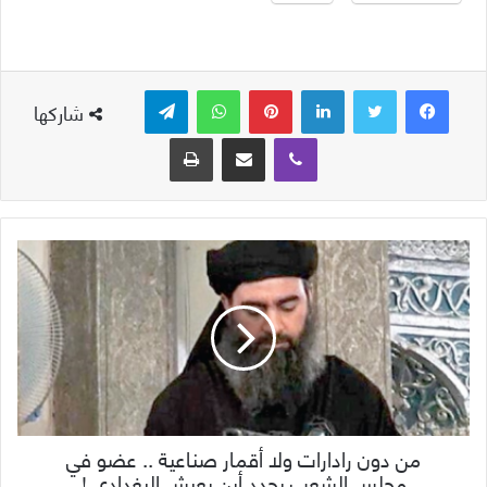
لينكدإن
بينتيريست
واتساب
تيلقرام
شاركها
ڤايبر
مشاركة عبر البريد
طباعة
من دون رادارات ولا أقمار صناعية .. عضو في
مجلس الشعب يحدد أين يعيش البغدادي !