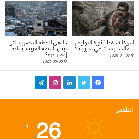
أمريكا تسقط “ثورة البوليفار”
ما هي الخطة المصرية التي
.. مالذي يحدث في فنزويلا؟
تبنتها القمة العربية لإعادة
إعمار غزة؟
2026-01-03
2025-03-05
ف
ت
ل
ا
ت
ي
و
ي
ن
ي
س
ي
ن
س
ل
الطقس
26
ب
ت
ك
ت
ق
℃
و
ر
د
ق
ر