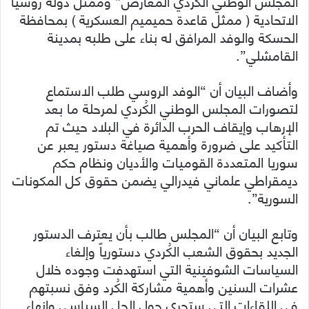
المجلس الوطني الكردي المعارض” وممثل دولة روسيا
الاتحادية ( ممثل قاعدة حميميم العسكرية ) بمحافظة
الحسكة والوفد المرافق له بناء على طلبه بمدينة
القامشلي”.
وأضاف البيان أن “الوفد الروسي طلب الاستماع
لتصورات المجلس الوطني الكُردي لمرحلة ما بعد
الإرهاب وإيقاف الحرب الدائرة في البلاد حيث تم
التأكيد على ضرورة وأهمية صياغة دستور يعبر عن
سوريا المتعددة القوميات والأديان ونظام حكم
ديمقراطي علماني فيدرالي يضمن حقوق كل المكونات
السورية”.
وتابع البيان أن “المجلس طالب بأن يعترف الدستور
الجديد بحقوق الشعب الكُردي دستورياً وإلغاء
السياسات الشوفينية التي استهدفت وجوده خلال
عشرات السنين وأهمية مشاركة الكُرد وفق نسبتهم
في اللقاءات التي ستجري حول الحل السياسي وإنهاء