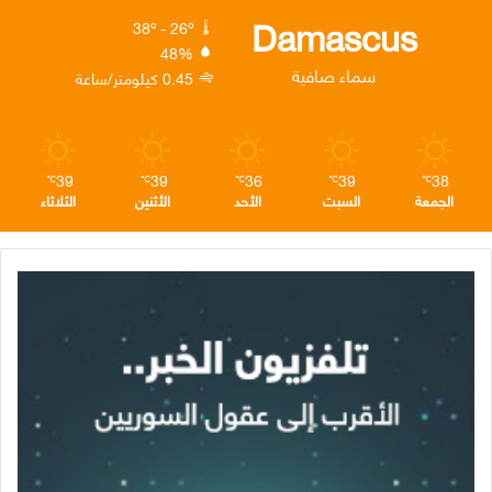
ك
إ
ر
ا
Damascus
38º - 26º
48%
ن
ا
م
سماء صافية
0.45 كيلومتر/ساعة
م
39
39
36
39
38
℃
℃
℃
℃
℃
الجمعة
السبت
الأحد
الأثنين
الثلاثاء