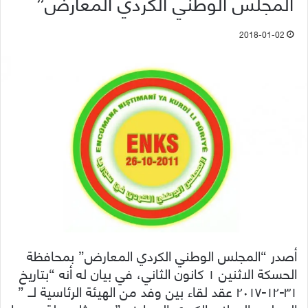
المجلس الوطني الكردي المعارض”
2018-01-02
أصدر “المجلس الوطني الكردي المعارض” بمحافظة
الحسكة الاثنين ١ كانون الثاني، في بيان له أنه “بتاريخ
٣١-١٢-٢٠١٧ عقد لقاء بين وفد من الهيئة الرئاسية لــ ”