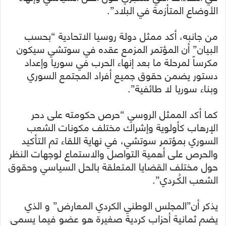
الأوضاع المتأزمة في البلاد”.
من جانبه، أكد ممثل دولة روسيا الاتحادية “بحسب
البيان” أن المؤتمر المزمع عقده في سوتشي سيكون
مكرساً لمرحلة ما بعد إنهاء الحرب في سوريا وإعداد
دستور يضمن حقوق جميع أفراد المجتمع السوري
وبناء سوريا لا طائفية”.
كما أكد الممثل الروسي “حرص حكومته على دحر
الإرهاب كأولوية وإشراك مختلف مكونات الشعب
السوري بمؤتمر سوتشي، في نهاية اللقاء تم التأكيد
والحرص على أهمية التواصل والاستماع لوجهات النظر
حول مختلف القضايا المتعلقة بالحل السياسي وحقوق
الشعب الكُـردي”.
يذكر أن”المجلس الوطني الكردي المعارض” و الذي
يضم ثمانية أحزاب كردية صغيرة هو عضو فيما يسمى