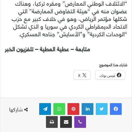
“الائتلاف الوطني المعارض” ومقره تركيا، وهناك
عضوان منه في “هيئة التفاوض المعارضة” التي
شكلها مؤتمر الرياض، وهو في خلاف كبير مع حزب
الاتحاد الديمقراطي الكردي في سوريا و الذي تشكل
“الوحدات الكردية” و”الأسايش” جناحه العسكري.
متابعة – عطية العطية – تلفزيون الخبر
شارك هذا الموضوع:
فيس بوك
X
لينكدإن
بينتيريست
واتساب
تيلقرام
شاركها
ڤايبر
مشاركة عبر البريد
طباعة