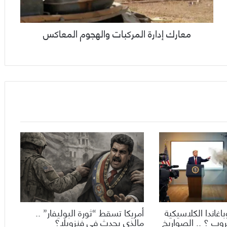
معارك إدارة المركبات والهجوم المعاكس
اغاندا الكلاسيكية
أمريكا تسقط “ثورة البوليفار” ..
روب ؟ .. الصواريخ
مالذي يحدث في فنزويلا؟