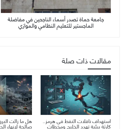
جامعة حماة تصدر أسماء الناجحين في مفاضلة
الماجستير للتعليم النظامي والموازي
مقالات ذات صلة
استهداف ناقلات النفط في هرمز..
هل ما زالت البروب
كارثة بيئية تهدد الخليج ومحطات
صالحة لإنهاء الح