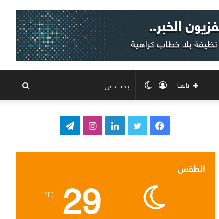
تسجيل
الوضع
بحث
تابعنا
الدخول
المظلم
عن
ف
ت
ل
ا
ت
ي
و
ي
ن
ي
س
ي
ن
س
ل
الطقس
29
ب
ت
ك
ت
ق
℃
و
ر
د
ق
ر