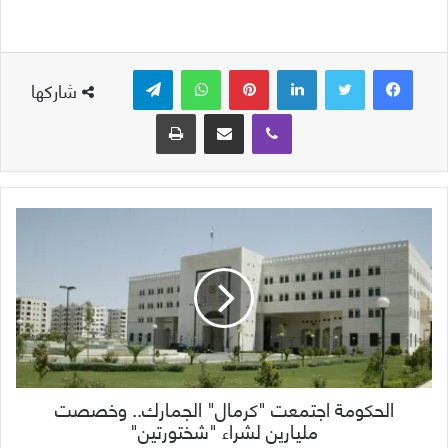
لينكدإن
بينتيريست
واتساب
تيلقرام
شاركها
ڤايبر
مشاركة عبر البريد
طباعة
الحكومة اجتمعت "كرمال" الجمارك.. وخصصت
مليارين لشراء "شختورتين"