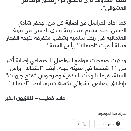
العشوائي”.
كما أفاد المراسل عن إصابة كل من: جعفر شادي
الحسن، هند سليم عيد، زينة فادي الحسن من قرية
العثمانية في ريف سلمية بشظايا متفرقة نتيجة انفجار
قنبلة ألقيت “احتفالا” برأس السنة”.
وذكرت صفحات مواقع التواصل الاجتماعي إصابة أكثر
من 11 شخصا في مدينة جبلة، أيضا “احتفالا” برأس
السنة، فيما شهدت اللاذقية وطرطوس “فتح جبهات”
بإطلاق رصاص عشوائي بكمبة كبيرة، أيضا “احتفالا”.
علاء خطيب – تلفزيون الخبر
شارك هذا الموضوع:
فيس بوك
X