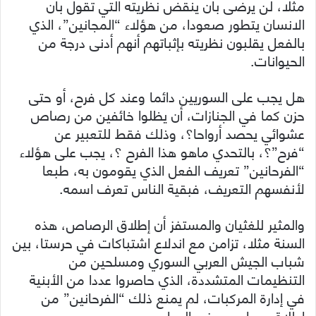
مثلا، لن يرضى بأن ينقض نظريته التي تقول بأن
الانسان يتطور صعودا، من هؤلاء “المجانين”، الذي
بالفعل يقلبون نظريته بإثباتهم أنهم أدنى درجة من
الحيوانات.
هل يجب على السوريين دائما وعند كل فرح، أو حتى
حزن كما في الجنازات، أن يظلوا خائفين من رصاص
عشوائي يحصد أرواحا؟، وذلك فقط للتعبير عن
“فرح”؟، بالتحدي ماهو هذا الفرح ؟، يجب على هؤلاء
“الفرحانين” تعريف الفعل الذي يقومون به، طبعا
لأنفسهم التعريف، فبقية الناس تعرف اسمه.
والمثير للغثيان والمستفز أن إطلاق الرصاص، هذه
السنة مثلا، تزامن مع اندلاع اشتباكات في حرستا، بين
شباب الجيش العربي السوري ومسلحين من
التنظيمات المتشددة، الذي حاصروا عددا من الأبنية
في إدارة المركبات، لم يمنع ذلك “الفرحانين” من
إطلاق رصاصهم في الهواء.