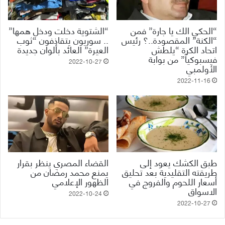
“الحكي الك يا جارة” فمن
“الشتوية دخلت ودخل همها”
“الكنة” المقصودة..؟ رئيس
.. سوريون يتقاذفون “ثوب
اتحاد الكرة “يلطش
العيرة” العائد بألوان جديدة
فيسبوكياً” من بوابة
2022-10-27
الأولمبي
2022-11-16
طبق الكشك يعود إلى
القضاء المصري ينظر بقرار
طريقته التقليدية بعد تحليق
يمنع محمد رمضان من
أسعار اللحوم والفروج في
الظهور الإعلامي
الاسواق
2022-10-24
2022-10-27