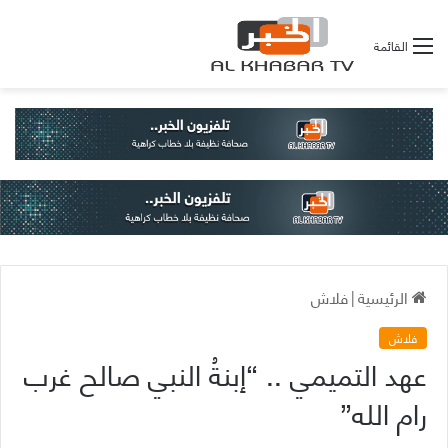
القائمة
الرئيسية
|
فلاش
فلاش
عهد التميمي .. “إبنةُ النبي صالح غرب
رام الله”