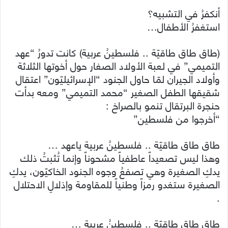
أنكفرُ في التشبيه؟
استغفرُ الأطفال…
(طاق طاق طاقيّة .. فلسطينُ عربية) كانت تدورُ “عهد
التميمي” في لعبة الأولاد الصغار حول أخوتها الثلاثة
وأولاد الجيران لمّا حاول الجنود “الإسرائيليّون” اعتقال
شقيقها الطفل الصغير “محمد التميمي” ومعه بدأت
حنجرة البرتقال تنمو بالصراخ :
“أخرجوا من فلسطين”
طاق طاق طاقيّة .. فلسطينُ عربية ياعهد …
وهذا ليس تصعيداً عاطفياً مشحوناً وإنما تُثبتُ ذلك
يدكِ الصغيرة وهي تصفعُ وجوه الجنود الخاكيّون، يدكِ
الصغيرة ستغدو رمزاً وطنياً للمقاومة وإذلالِ الاحتلال
.
طاق طاق طاقيّة .. فلسطينُ عربية …