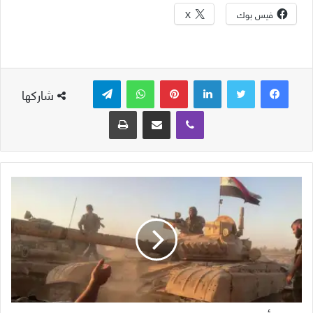
فيس بوك
X
لينكدإن
بينتيريست
واتساب
تيلقرام
شاركها
ڤايبر
مشاركة عبر البريد
طباعة