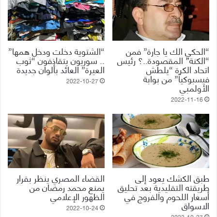
“الحكي الك يا جارة” فمن
“الشتوية دخلت ودخل همها”
“الكنة” المقصودة..؟ رئيس
.. سوريون يتقاذفون “ثوب
اتحاد الكرة “يلطش
العيرة” العائد بألوان جديدة
فيسبوكياً” من بوابة
2022-10-27
الأولمبي
2022-11-16
طبق الكشك يعود إلى
القضاء المصري ينظر بقرار
طريقته التقليدية بعد تحليق
يمنع محمد رمضان من
أسعار اللحوم والفروج في
الظهور الإعلامي
الاسواق
2022-10-24
2022-10-27