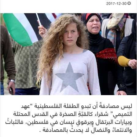
2017-12-30
ليس مصادفةً أن تبدو الطفلة الفلسطينية “عهد
التميمي” شقراء كالقبّةِ الصخرة في القدس المحتلة
وبيارات البرتقال وبرقوقِ نيسان في فلسطين، فالثباتُ
والانتماءُ والنضالُ لا يحدثُ بالمصادفة .