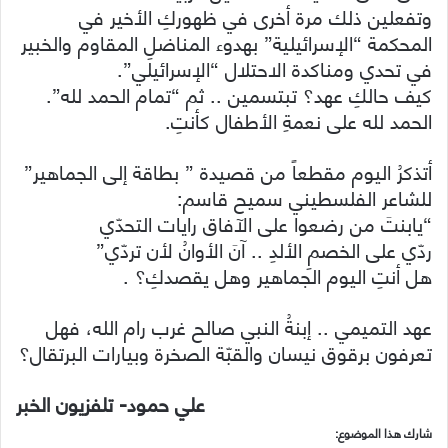
وتفعلين ذلك مرة أخرى في ظهوركِ الأخير في
المحكمة “الإسرائيلية” بهدوء المناضلِ المقاوم والخبير
في تحدي ومناكدة الاحتلال “الإسرائيلي”.
كيف حالكِ عهد؟ تبتسمين .. ثم “تمام الحمد لله”.
الحمد لله على نعمةِ الأطفال كأنتِ.
أتذكرُ اليوم مقطعاً من قصيدة ” بطاقة إلى الجماهير”
للشاعر الفلسطيني سميح قاسم:
“يابنتَ من رضعوا على الآفاق رايات التحدّي
ردّي على الخصمِ الألدِ .. آنَ الأوانُ لأن تردّي”
هل أنتِ اليوم الجماهير وهل يقصدكِ؟ .
عهد التميمي .. إبنةُ النبي صالح غرب رام الله، فهل
تعرفون برقوق نيسان والقبّة الصخرة وبيارات البرتقال؟
علي حمود- تلفزيون الخبر
شارك هذا الموضوع: